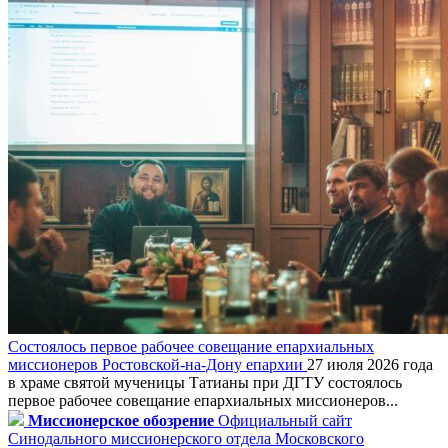
Состоялось первое рабочее совещание епархиальных
миссионеров Ростовской-на-Дону епархии
27 июля 2026 года
в храме святой мученицы Татианы при ДГТУ состоялось
первое рабочее совещание епархиальных миссионеров...
Миссионерское обозрение
Официальный сайт
Синодального миссионерского отдела Московского