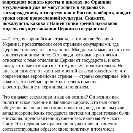
запрещают вешать кресты в школах, во Франции
мусульманки уже не могут ходить в хиджабах в
госучреждениях, в то время как в России, наоборот, вводят
уроки основ православной культуры. Скажите,
пожалуйста, какова с Вашей точки зрения идеальная
модель сосуществования Церкви и государства?
— Сегодня европейские страны, в том числе Россия и
Украина, провозгласили себя странами секулярными, где
Церковь отделена от государства. Мы должны мыслить в этом
конституционном поле. Есть люди, которые критически
относятся к теме отделения Церкви от государства, и есть
люди, которые относятся к этому весьма положительно. Но
вне зависимости от частных мнений фактом является то, что
современные европейские страны — страны секулярные. Мне
кажется, что сейчас происходит очень опасное
злоупотребление и термином, и понятием.
Что означает секуляризм и как он возник? Он возник как
политическое явление в Западной Европе. Это был ответ
общества на клерикализацию политики, когда в целом ряде
западноевропейских государств светскими правителями были
епископы, представители духовенства, включая Римского
Папу. Эти церковные правители осуществляли, конечно,
соответствующим образом свою политику, в том числе