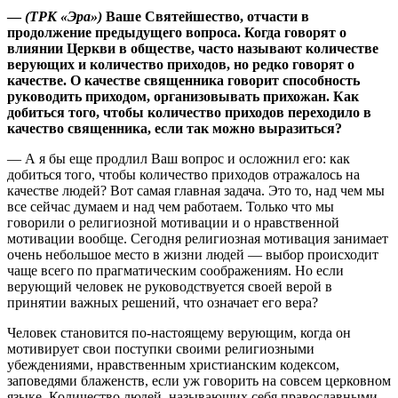
—
(ТРК «Эра»)
Ваше Святейшество, отчасти в
продолжение предыдущего вопроса. Когда говорят о
влиянии Церкви в обществе, часто называют количестве
верующих и количество приходов, но редко говорят о
качестве. О качестве священника говорит способность
руководить приходом, организовывать прихожан. Как
добиться того, чтобы количество приходов переходило в
качество священника, если так можно выразиться?
— А я бы еще продлил Ваш вопрос и осложнил его: как
добиться того, чтобы количество приходов отражалось на
качестве людей? Вот самая главная задача. Это то, над чем мы
все сейчас думаем и над чем работаем. Только что мы
говорили о религиозной мотивации и о нравственной
мотивации вообще. Сегодня религиозная мотивация занимает
очень небольшое место в жизни людей — выбор происходит
чаще всего по прагматическим соображениям. Но если
верующий человек не руководствуется своей верой в
принятии важных решений, что означает его вера?
Человек становится по-настоящему верующим, когда он
мотивирует свои поступки своими религиозными
убеждениями, нравственным христианским кодексом,
заповедями блаженств, если уж говорить на совсем церковном
языке. Количество людей, называющих себя православными,