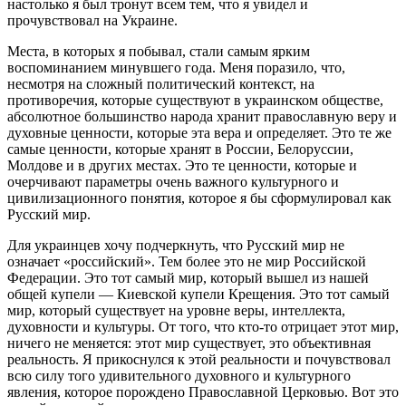
настолько я был тронут всем тем, что я увидел и
прочувствовал на Украине.
Места, в которых я побывал, стали самым ярким
воспоминанием минувшего года. Меня поразило, что,
несмотря на сложный политический контекст, на
противоречия, которые существуют в украинском обществе,
абсолютное большинство народа хранит православную веру и
духовные ценности, которые эта вера и определяет. Это те же
самые ценности, которые хранят в России, Белоруссии,
Молдове и в других местах. Это те ценности, которые и
очерчивают параметры очень важного культурного и
цивилизационного понятия, которое я бы сформулировал как
Русский мир.
Для украинцев хочу подчеркнуть, что Русский мир не
означает «российский». Тем более это не мир Российской
Федерации. Это тот самый мир, который вышел из нашей
общей купели — Киевской купели Крещения. Это тот самый
мир, который существует на уровне веры, интеллекта,
духовности и культуры. От того, что кто-то отрицает этот мир,
ничего не меняется: этот мир существует, это объективная
реальность. Я прикоснулся к этой реальности и почувствовал
всю силу того удивительного духовного и культурного
явления, которое порождено Православной Церковью. Вот это