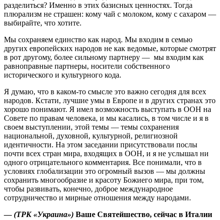
разделиться? Именно в этих базисных ценностях. Тогда
плюрализм не страшен: кому чай с молоком, кому с сахаром —
выбирайте, что хотите.
Мы сохраняем единство как народ. Мы входим в семью
других европейских народов не как ведомые, которые смотрят
в рот другому, более сильному партнеру — мы входим как
равноправные партнеры, носители собственного
исторического и культурного кода.
Я думаю, что в каком-то смысле это важно сегодня для всех
народов. Кстати, лучшие умы в Европе и в других странах это
хорошо понимают. Я имел возможность выступать в ООН на
Совете по правам человека, и мы касались, в том числе и я в
своем выступлении, этой темы — темы сохранения
национальной, духовной, культурной, религиозной
идентичности. На этом заседании присутствовали послы
почти всех стран мира, входящих в ООН, и я не услышал ни
одного отрицательного комментария. Все понимали, что в
условиях глобализации это огромный вызов — мы должны
сохранить многообразие и красоту Божиего мира, при том,
чтобы развивать, конечно, доброе международное
сотрудничество и мирные отношения между народами.
—
(ТРК «Украина»)
Ваше Святейшество, сейчас в Италии