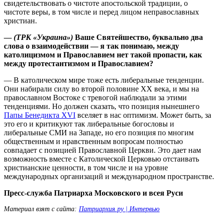
свидетельствовать о чистоте апостольской традиции, о
чистоте веры, в том числе и перед лицом неправославных
христиан.
—
(ТРК «Украина»)
Ваше Святейшество, буквально два
слова о взаимодействии — я так понимаю, между
католицизмом и Православием нет такой пропасти, как
между протестантизмом и Православием?
— В католическом мире тоже есть либеральные тенденции.
Они набирали силу во второй половине ХХ века, и мы на
православном Востоке с тревогой наблюдали за этими
тенденциями. Но должен сказать, что позиция нынешнего
Папы Бенедикта XVI
вселяет в нас оптимизм. Может быть, за
это его и критикуют так либеральные богословы и
либеральные СМИ на Западе, но его позиция по многим
общественным и нравственным вопросам полностью
совпадает с позицией Православной Церкви. Это дает нам
возможность вместе с Католической Церковью отстаивать
христианские ценности, в том числе и на уровне
международных организаций и международном пространстве.
Пресс-служба Патриарха Московского и всея Руси
Материал взят с сайта:
Патриархия.ру | Интервью