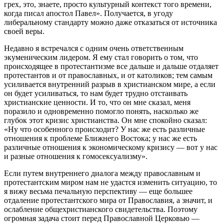
грех, это, знаете, просто культурный контекст того времени,
когда писал апостол Павел». Получается, в угоду
либеральному стандарту можно даже отказаться от источника
своей веры.
Недавно я встречался с одним очень ответственным
экуменическим лидером. Я ему стал говорить о том, что
происходящее в протестантизме все дальше и дальше отдаляет
протестантов и от православных, и от католиков; тем самым
усиливается внутренний разрыв в христианском мире, а если
он будет усиливаться, то нам будет трудно отстаивать
христианские ценности. И то, что он мне сказал, меня
поразило и одновременно помогло понять, насколько же
глубок этот кризис христианства. Он мне спокойно сказал:
«Ну что особенного происходит? У нас же есть различные
отношения к проблеме Ближнего Востока; у нас же есть
различные отношения к экономическому кризису — вот у нас
и разные отношения к гомосексуализму».
Если путем внутреннего диалога между православным и
протестантским миром нам не удастся изменить ситуацию, то
я вижу весьма печальную перспективу — еще большее
отдаление протестантского мира от Православия, а значит, и
ослабление общехристианского свидетельства. Поэтому
огромная задача стоит перед Православной Церковью —