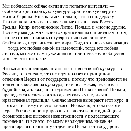
Мы наблюдаем сейчас активную попытку вытеснять —
особенно христианскую культуру, христианскую веру из
жизни Европы. Но как замечательно, что на поддержку
Италии встали такие православные страны, как Россия,
Греция, Кипр, католические Литва, Польша и многие другие.
Поэтому мы должны ясно говорить нашим оппонентам о том,
что не готовы принять секуляризацию как синоним
безбожного, нерелигиозного мира. Тогда это не секуляризация
— тогда это победа одной из идеологий, тогда это победа
атеизма; мы же с вами уже жили в атеистическом в обществе
и знаем, что это такое.
Что касается преподавания основ православной культуры в
России, то, конечно, это не идет вразрез с принципом
отделения Церкви от государства, потому что преподаются не
только православная культура, но и исламская, иудейская,
буддийская, а также, по предложению Православной Церкви,
преподается и светская этика, светская культурная и
нравственная традиция. Сейчас многие выбирают этот курс, и
в этом я не вижу ничего плохого. Но важно, чтобы все эти
курсы были сконцентрированы на достижение одной цели —
формирование высокой нравственности у подрастающего
поколения. И все это, по моим наблюдениям, никак не
противоречит принципу отделения Церкви от государства.