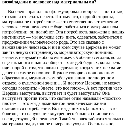
возобладали в человеке над материальными?
— Вы очень правильно сформулировали вопрос — почти так,
что мне и отвечать нечего. Потому что, с одной стороны,
материальное потребление — это естественное стремление
человека: если человек не будет заботиться о материальном
потреблении, он погибнет. Эта потребность заложена в наших
инстинктах — мы должны есть, пить, одеваться, заботиться о
продолжении человеческого рода. Это все связано с
выживанием человека, и ни в коем случае Церковь не может
занять некую отстраненную, морализаторскую позицию:
«знаете, не думайте обо всем этом». Особенно сегодня, когда
еще так много в наших обществах людей бедных, когда речь
идет порой о том, что люди недоедают, когда у них не хватает
денег на самое основное. Я уж не говорю о полноценном
образовании, медицинском обслуживании, полноценном
отдыхе, о культурной жизни… И поэтому Церковь не может
сегодня говорить: «Знаете, это все плохо». А вот против чего
Церковь выступала, выступает и будет выступать? Она
выступает против того, что святые отцы называли «похотью
плоти» — это когда доминантой человеческой жизни
становится потребление. Вот тогда похоть (а похоть — это
болезнь, это нарушение внутреннего баланса) становится
господствующей в человеке. Такой человек заботится только о
материальном, духовное измерение уходит. Очень важно,