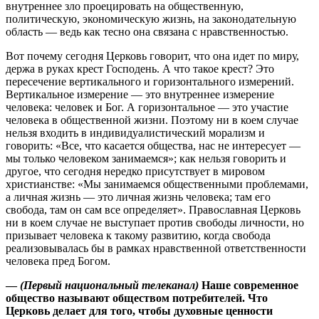
внутреннее зло проецировать на общественную,
политическую, экономическую жизнь, на законодательную
область — ведь как тесно она связана с нравственностью.
Вот почему сегодня Церковь говорит, что она идет по миру,
держа в руках крест Господень. А что такое крест? Это
пересечение вертикального и горизонтального измерений.
Вертикальное измерение — это внутреннее измерение
человека: человек и Бог. А горизонтальное — это участие
человека в общественной жизни. Поэтому ни в коем случае
нельзя входить в индивидуалистический морализм и
говорить: «Все, что касается общества, нас не интересует —
мы только человеком занимаемся»; как нельзя говорить и
другое, что сегодня нередко присутствует в мировом
христианстве: «Мы занимаемся общественными проблемами,
а личная жизнь — это личная жизнь человека; там его
свобода, там он сам все определяет». Православная Церковь
ни в коем случае не выступает против свободы личности, но
призывает человека к такому развитию, когда свобода
реализовывалась бы в рамках нравственной ответственности
человека пред Богом.
—
(Первый национальный телеканал)
Наше современное
общество называют обществом потребителей. Что
Церковь делает для того, чтобы духовные ценности