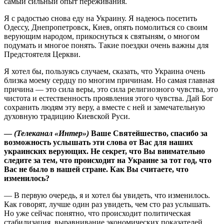
самый сильный опыт переживания.
Я с радостью снова еду на Украину. Я надеюсь посетить
Одессу, Днепропетровск, Киев, опять помолиться со своим
верующим народом, прикоснуться к святыням, о многом
подумать и многое понять. Такие поездки очень важны для
Предстоятеля Церкви.
Я хотел бы, пользуясь случаем, сказать, что Украина очень
близка моему сердцу по многим причинам. Но самая главная
причина — это сила веры, это сила религиозного чувства, это
чистота и естественность проявления этого чувства. Дай Бог
сохранить людям эту веру, а вместе с ней и замечательную
духовную традицию Киевской Руси.
—
(Телеканал «Интер»)
Ваше Святейшество, спасибо за
возможность услышать эти слова от Вас для наших
украинских верующих. Не секрет, что Вы внимательно
следите за тем, что происходит на Украине за тот год, что
Вас не было в нашей стране. Как Вы считаете, что
изменилось?
— В первую очередь, я и хотел бы увидеть, что изменилось.
Как говорят, лучше один раз увидеть, чем сто раз услышать.
Но уже сейчас понятно, что происходит политическая
стабилизация, выравнивание экономических показателей,