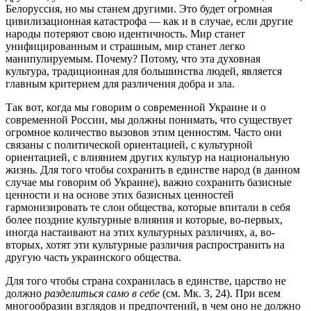
Белоруссия, но мы станем другими. Это будет огромная
цивилизационная катастрофа — как и в случае, если другие
народы потеряют свою идентичность. Мир станет
унифицированным и страшным, мир станет легко
манипулируемым. Почему? Потому, что эта духовная
культура, традиционная для большинства людей, является
главным критерием для различения добра и зла.
Так вот, когда мы говорим о современной Украине и о
современной России, мы должны понимать, что существует
огромное количество вызовов этим ценностям. Часто они
связаны с политической ориентацией, с культурной
ориентацией, с влиянием других культур на национальную
жизнь. Для того чтобы сохранить в единстве народ (в данном
случае мы говорим об Украине), важно сохранить базисные
ценности и на основе этих базисных ценностей
гармонизировать те слои общества, которые впитали в себя
более поздние культурные влияния и которые, во-первых,
иногда настаивают на этих культурных различиях, а, во-
вторых, хотят эти культурные различия распространить на
другую часть украинского общества.
Для того чтобы страна сохранилась в единстве, царство не
должно
разделиться само в себе
(см. Мк. 3, 24). При всем
многообразии взглядов и предпочтений, в чем оно не должно