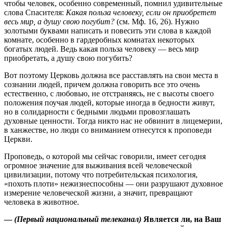
чтобы человек, особенно современный, помнил удивительные
слова Спасителя:
Какая польза человеку, если он приобретет
весь мир, а душу свою погубит?
(см. Мф. 16, 26). Нужно
золотыми буквами написать и повесить эти слова в каждой
комнате, особенно в гардеробных комнатах некоторых
богатых людей. Ведь какая польза человеку — весь мир
приобретать, а душу свою погубить?
Вот поэтому Церковь должна все расставлять на свои места в
сознании людей, причем должна говорить все это очень
естественно, с любовью, не отстраняясь, не с высоты своего
положения поучая людей, которые иногда в бедности живут,
но в солидарности с бедными людьми провозглашать
духовные ценности. Тогда никто нас не обвинит в лицемерии,
в ханжестве, но люди со вниманием отнесутся к проповеди
Церкви.
Проповедь, о которой мы сейчас говорили, имеет сегодня
огромное значение для выживания всей человеческой
цивилизации, потому что потребительская психология,
«похоть плоти» нежизнеспособны — они разрушают духовное
измерение человеческой жизни, а значит, превращают
человека в животное.
—
(Первый национальный телеканал)
Является ли, на Ваш