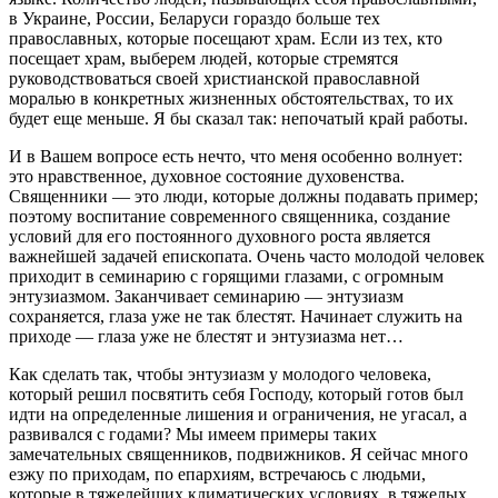
в Украине, России, Беларуси гораздо больше тех
православных, которые посещают храм. Если из тех, кто
посещает храм, выберем людей, которые стремятся
руководствоваться своей христианской православной
моралью в конкретных жизненных обстоятельствах, то их
будет еще меньше. Я бы сказал так: непочатый край работы.
И в Вашем вопросе есть нечто, что меня особенно волнует:
это нравственное, духовное состояние духовенства.
Священники — это люди, которые должны подавать пример;
поэтому воспитание современного священника, создание
условий для его постоянного духовного роста является
важнейшей задачей епископата. Очень часто молодой человек
приходит в семинарию с горящими глазами, с огромным
энтузиазмом. Заканчивает семинарию — энтузиазм
сохраняется, глаза уже не так блестят. Начинает служить на
приходе — глаза уже не блестят и энтузиазма нет…
Как сделать так, чтобы энтузиазм у молодого человека,
который решил посвятить себя Господу, который готов был
идти на определенные лишения и ограничения, не угасал, а
развивался с годами? Мы имеем примеры таких
замечательных священников, подвижников. Я сейчас много
езжу по приходам, по епархиям, встречаюсь с людьми,
которые в тяжелейших климатических условиях, в тяжелых