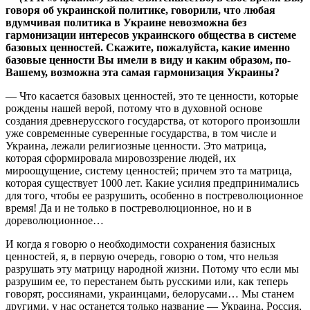
говоря об украинской политике, говорили, что любая
вдумчивая политика в Украине невозможна без
гармонизации интересов украинского общества в системе
базовых ценностей. Скажите, пожалуйста, какие именно
базовые ценности Вы имели в виду и каким образом, по-
Вашему, возможна эта самая гармонизация Украины?
— Что касается базовых ценностей, это те ценности, которые
рождены нашей верой, потому что в духовной основе
создания древнерусского государства, от которого произошли
уже современные суверенные государства, в том числе и
Украина, лежали религиозные ценности. Это матрица,
которая сформировала мировоззрение людей, их
мироощущение, систему ценностей; причем это та матрица,
которая существует 1000 лет. Какие усилия предпринимались
для того, чтобы ее разрушить, особенно в постреволюционное
время! Да и не только в постреволюционное, но и в
дореволюционное…
И когда я говорю о необходимости сохранения базисных
ценностей, я, в первую очередь, говорю о том, что нельзя
разрушать эту матрицу народной жизни. Потому что если мы
разрушим ее, то перестанем быть русскими или, как теперь
говорят, россиянами, украинцами, белорусами… Мы станем
другими, у нас останется только название — Украина, Россия,