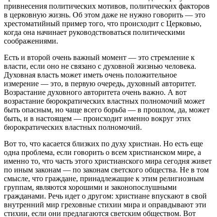
привнесения политических мотивов, политических факторов
в церковную жизнь. Об этом даже не нужно говорить — это
хрестоматийный пример того, что происходит с Церковью,
когда она начинает руководствоваться политическими
соображениями.
Есть и второй очень важный момент — это стремление к
власти, если оно не связано с духовной жизнью человека.
Духовная власть может иметь очень положительное
измерение — это, в первую очередь, духовный авторитет.
Возрастание духовного авторитета очень важно. А вот
возрастание бюрократических властных полномочий может
быть опасным, но чаще всего борьба — в прошлом, да, может
быть, и в настоящем — происходит именно вокруг этих
бюрократических властных полномочий.
Вот то, что касается близких по духу христиан. Но есть еще
одна проблема, если говорить о всем христианском мире, а
именно то, что часть этого христианского мира сегодня живет
по иным законам — по законам светского общества. Не в том
смысле, что граждане, принадлежащие к этим религиозным
группам, являются хорошими и законопослушными
гражданами. Речь идет о другом: христиане впускают в свой
внутренний мир греховные стихии мира и оправдывают эти
стихии, если они предлагаются светским обществом. Вот