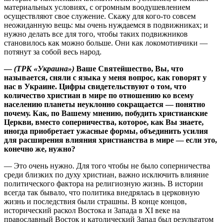
материальных условиях, с огромным воодушевлением
осуществляют свое служение. Скажу для кого-то совсем
неожиданную вещь: мы очень нуждаемся в подвижниках; и
нужно делать все для того, чтобы таких подвижников
становилось как можно больше. Они как локомотивчики —
потянут за собой весь народ.
—
(ТРК «Украина»)
Ваше Святейшество, Вы, что
называется, сняли с языка у меня вопрос, как говорят у
нас в Украине. Цифры свидетельствуют о том, что
количество христиан в мире по отношению ко всему
населению планеты неуклонно сокращается — понятно
почему. Как, по Вашему мнению, побудить христианские
Церкви, вместо соперничества, которое, как Вы знаете,
иногда приобретает ужасные формы, объединить усилия
для расширения влияния христианства в мире — если это,
конечно же, нужно?
— Это очень нужно. Для того чтобы не было соперничества
среди близких по духу христиан, важно исключить влияние
политического фактора на религиозную жизнь. В истории
всегда так бывало, что политика внедрялась в церковную
жизнь и последствия были страшны. В конце концов,
исторический раскол Востока и Запада в XI веке на
православный Восток и католический Запад был результатом