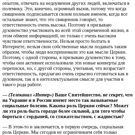
опытом, отвечать на недоумения других людей, включаться в
полемику. Это, конечно, огромный вызов, потому что когда
священник подписывается своим полным именем, когда все
остальные знают, что это священник говорит, то
ответственность очень высока. Поэтому я призываю
духовенство участвовать во всей этой современной жизни, в
этом обмене информацией, но только с очень высоким
чувством ответственности. Нельзя просто болтать в
Интернете, нельзя свои собственные мысли подавать таким
образом, чтобы люди воспринимали это как мысли Церкви.
Поэтому, с одной стороны, я призываю духовенство к тому,
чтобы они активнее использовали эти новые конверты для
переписки, но, с другой стороны, учитывая, что возрастает
ответственность, предлагаю очень серьезно готовиться как в
духовном, так и в интеллектуальном смысле для участия в
такого рода работе.
—
(Телеканал «Интер»)
Ваше Святейшество, не секрет, что
на Украине и в России имеют место так называемые
социальные болезни. Какова роль Церкви сейчас? Может
ли эта роль быть гораздо более сильной, для того чтобы
бороться с гордыней, со стяжательством, с жадностью?
— В этом-то и заключается, в первую очередь, социальная
роль Церкви. Мы сегодня не ограничиваем себя только