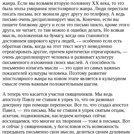
жанра. Если мы возьмем вторую половину XX века, то это
была эпоха умирания эпистолярного жанра. Люди перестали
писать письма, все звонили друг другу по телефону. А ведь
письмо очень дисциплинирует мысль. Конечно, если вы
пишете близкому другу и если это письмо никто, кроме этого
друга, не читает, то там можно и ошибки делать. Но всякая
мысль, положенная на бумагу, когда она становится
достоянием широкого круга людей, — особенно если есть
обратная связь, когда на этот текст могут немедленно
отреагировать другие, причем критически отреагировать, —
очень дисциплинирует человека и развивает культуру
письменного изложения своих мыслей. А способность
письменно излагать мысли — это один из самых важных
показателей культуры человека. Поэтому развитие
эпистолярного жанра на новом этапе является в культурном
смысле очень важным положительным шагом.
А теперь что касается участия священников. Мы ведь
апостолу Павлу не ставим в упрек то, что он развивал
доктрину при помощи переписки. Все то, что создал апостол
Павел, — это письма. Мы не ставим в упрек святым отцам,
аскетам, подвижникам, наследием которых сейчас
восхищаемся, что многие их творения — тоже в письмах. Вот
и сейчас у священников, у богословов есть возможность
передавать письменно свои мысли, делиться своим духовным