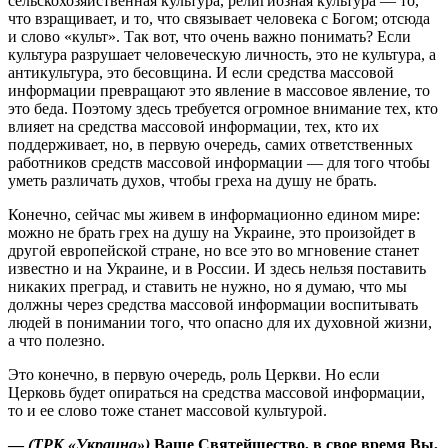
сельскохозяйственная культура, религиозная культура — то,
что взращивает, и то, что связывает человека с Богом; отсюда
и слово «культ». Так вот, что очень важно понимать? Если
культура разрушает человеческую личность, это не культура, а
антикультура, это бесовщина. И если средства массовой
информации превращают это явление в массовое явление, то
это беда. Поэтому здесь требуется огромное внимание тех, кто
влияет на средства массовой информации, тех, кто их
поддерживает, но, в первую очередь, самих ответственных
работников средств массовой информации — для того чтобы
уметь различать духов, чтобы греха на душу не брать.
Конечно, сейчас мы живем в информационно едином мире:
можно не брать грех на душу на Украине, это произойдет в
другой европейской стране, но все это во мгновение станет
известно и на Украине, и в России. И здесь нельзя поставить
никаких преград, и ставить не нужно, но я думаю, что мы
должны через средства массовой информации воспитывать
людей в понимании того, что опасно для их духовной жизни,
а что полезно.
Это конечно, в первую очередь, роль Церкви. Но если
Церковь будет опираться на средства массовой информации,
то и ее слово тоже станет массовой культурой.
—
(ТРК «Украина»)
Ваше Святейшество, в свое время Вы,