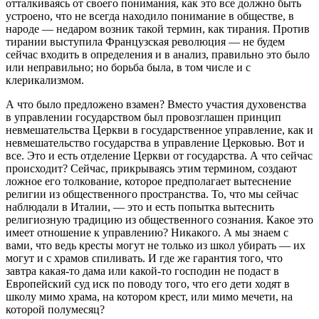
отталкиваясь от своего понимания, как это все должно быть
устроено, что не всегда находило понимание в обществе, в
народе — недаром возник такой термин, как тирания. Против
тирании выступила Французская революция — не будем
сейчас входить в определения и в анализ, правильно это было
или неправильно; но борьба была, в том числе и с
клерикализмом.
А что было предложено взамен? Вместо участия духовенства
в управлении государством был провозглашен принцип
невмешательства Церкви в государственное управление, как и
невмешательство государства в управление Церковью. Вот и
все. Это и есть отделение Церкви от государства. А что сейчас
происходит? Сейчас, прикрываясь этим термином, создают
ложное его толкование, которое предполагает вытеснение
религии из общественного пространства. То, что мы сейчас
наблюдали в Италии, — это и есть попытка вытеснить
религиозную традицию из общественного сознания. Какое это
имеет отношение к управлению? Никакого. А мы знаем с
вами, что ведь кресты могут не только из школ убирать — их
могут и с храмов спиливать. И где же гарантия того, что
завтра какая-то дама или какой-то господин не подаст в
Европейский суд иск по поводу того, что его дети ходят в
школу мимо храма, на котором крест, или мимо мечети, на
которой полумесяц?