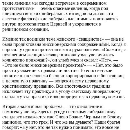
такие явления мы сегодня встречаем в современном
протестантизме — очень опасные явления, когда под
влиянием светских либеральных взглядов на жизнь эти
светские философские либеральные штампы повторяются
внутри протестантских Церквей и укореняются в
религиозном сознании.
Именно так возникла тема женского «священства» — она не
была продиктована миссионерскими соображениями. Когда я
спросил у одного протестантского руководителя: «Скажите, с
появлением женщин-«священников» у вас увеличилось
количество прихожан?», он улыбнулся и сказал: «Нет». —
«Это не было миссионерским проектом?» — «Нет, это было
просто уважение к правам личности». То есть светское
понятие прав человека было инкорпорировано в богословие,
в церковную практику — вопреки всему церковному
христианскому преданию. Вся апостольская традиция
исключает эту практику, а в угоду светскому либеральному
стандарту эта практика инкорпорируется в церковную жизнь.
Вторая аналогичная проблема — это отношение к
гомосексуализму. Здесь в угоду светскому либеральному
стандарту искажается уже Слово Божие. Черным по белому
написано, что это грех. И что же вы думаете? Наши братья
говорят: «Ну нет, это не так нужно понимать; это вовсе не