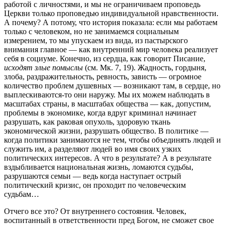
работой с личностями, и мы не ограничиваем проповедь
Церкви только проповедью индивидуальной нравственности.
А почему? А потому, что история показала: если мы работаем
только с человеком, но не занимаемся социальным
измерением, то мы упускаем из вида, из пастырского
внимания главное — как внутренний мир человека реализует
себя в социуме. Конечно, из сердца, как говорит Писание,
исходят злые помыслы
(см. Мк. 7, 19). Жадность, гордыня,
злоба, раздражительность, ревность, зависть — огромное
количество проблем душевных — возникают там, в сердце, но
выплескиваются-то они наружу. Мы их можем наблюдать в
масштабах страны, в масштабах общества — как, допустим,
проблемы в экономике, когда вдруг криминал начинает
разрушать, как раковая опухоль, здоровую ткань
экономической жизни, разрушать общество. В политике —
когда политики занимаются не тем, чтобы объединять людей и
служить им, а разделяют людей во имя своих узких
политических интересов. А что в результате? А в результате
вздыбливается национальная жизнь, ломаются судьбы,
разрушаются семьи — ведь когда наступает острый
политический кризис, он проходит по человеческим
судьбам…
Отчего все это? От внутреннего состояния. Человек,
воспитанный в ответственности пред Богом, не сможет свое