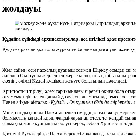
жолдауы
Құдайға сүйкімді архипастырьлар, аса игілікті адал пресв
Құдайға разылыққа толы жүрекпен барлығыңызға ұлы және қ
Жыл сайын осы пасхалық қуаныш сөзімен Шіркеу осыдан екі м
әйелдер Оқытушы жерленген жерге келіп, оның табытының бос е
екенін, өлімді Құдай күшімен жеңуге болатынын дәлелдеді.
Христостың тірілуі, әлем тарихындағы бірегей оқиға бола отыр
өту мүмкіндігіне, ешқандай да ауыспалы мағынада емес, осы сө
Павел айқын айтады:
«Құдай… Өз күшімен бізді де тірілтеді»
(
Міне, сондықтан да Пасха мерекесі өмірдің өлімді жеңу мерекесі
болмыстың қандай қиын жағдайларынан өтсек те, қандай сынақ
салмақты және қуанышты болуы керек, себебі Христос тірілді!
Қасиетті Русь жерінде Пасха мерекесі әрқашан да ұлы және жа