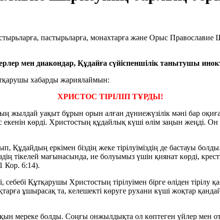
итерлер мен диакондар, Құдайға сүйіспеншілік танытушы инок
ұтқарушы хабарды жариялаймын:
ХРИСТОС ТІРІЛІП ТҰРДЫ!
ың жылдай уақыт бұрын орын алған дүниежүзілік мәні бар оқи
кенін көрді. Христостың құдайлық күші өлім заңын жеңді. Он ті
ып, Құдайдың еркімен біздің жеке тірілуіміздің де бастауы болд
здің тікелей мағынасында, ие болуымыз үшін қиянат көрді, крес
1 Кор. 6:14).
, себебі Құтқарушы Христостың тірілуімен бірге өліден тірілу қаб
тарға ұшырасақ та, келешекті көруге рухани күші жоқтар қанда
рқын мереке болды. Соңғы онжылдықта ол көптеген үйлер мен от