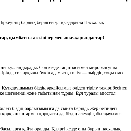
тар, қымбатты аға-інілер мен әпке-қарындастар!
ғаны куәландырады. Сол кезде таң атысымен миро жағушы
рілді, сол арқылы бүкіл адамзатқа өлім ― өмірдің соңы емес
ы. Құтқарушымыз біздің әрқайсымыз өліден тірілу тәжірибесінен
тке шегеленді және табытынан тұрды. Бұл туралы апостол
ілеті біздің барлығымызға да сыйға берілді. Жер бетіндегі
й қорқыныштармен қорқытса да, біздің әлемді қабылдауымыз
басыларға қайта оралды. Қазіргі кезде оны бұрын пасхалық