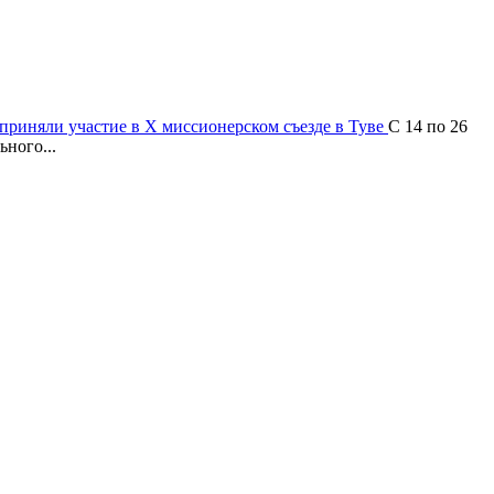
приняли участие в X миссионерском съезде в Туве
С 14 по 26
ного...