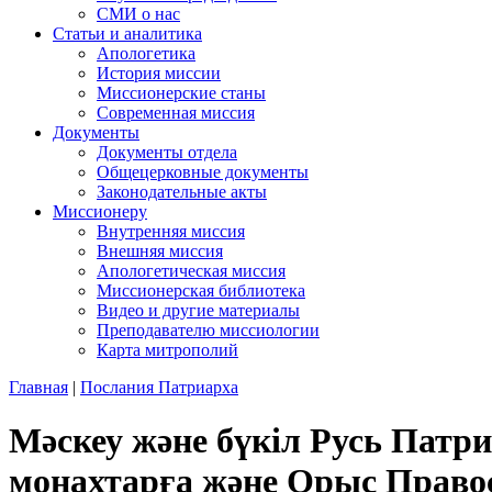
СМИ о нас
Статьи и аналитика
Апологетика
История миссии
Миссионерские станы
Современная миссия
Документы
Документы отдела
Общецерковные документы
Законодательные акты
Миссионеру
Внутренняя миссия
Внешняя миссия
Апологетическая миссия
Миссионерская библиотека
Видео и другие материалы
Преподавателю миссиологии
Карта митрополий
Главная
|
Послания Патриарха
Мәскеу және бүкіл Русь Пат
монахтарға және Орыс Право