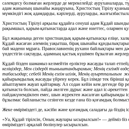
сәлемдесу болмаған жерлерде де мерекелейді: ауруханаларда, тү
адам жанының шынайы жаңаруына, Христостың Тірілу қуанышы 
мүмкіндігі жоқ адамдарды, кәрілерді, ауруларды, жалғызбасты
Христостың Тірілуі арқылы құдайға сенуші адам Құдай шындығ
рақымшыл, қарым-қатынастарда адал және ниеттес, олармен қуа
Бұл жақыныңа деген христиандық қарым-қатынасқа еліңе, халқ
Құдай жасаған әлемнің уақытша, бірақ шынайы құндылықтарына
бай мәдени мұраға. Православиенің рухани байлықтары мен дәстү
үндестігін сақтауды, адамның қастық күшімен бұзылған жерлер
Құдай бізден шамамыз келмейтін ерліктер жасауды талап етпей
келіңіздер, Мен сіздерді тыныштандырамын; Менің езгімді өзд
табасыздар; себебі Менің езгім игілік, Менің ауыртпалығым ж
қайырымдылық жасауды үйрену керек. Бұл ілімде тек бірінші қа
айыптаумен жауап қайтармау. Ал содан кейін кем дегенде бір 
қатынаста болсын, пайда әкелген дұрыс және адал іс-әрекеттен
пайдакүнемдікпен емес, шын жүректен жасалған қайырымды істер
бұзылмас байланысты сезінген кезде ғана біз қоғамдық болмыста
Жеке өміріміздегі де, кәсіби және қоғамдық саладағы да біздің іс
«Уа, Құдай тірілсін, Оның жаулары ысырылсын!» ― дейміз біз ос
өміріміздегі әрқалай бөлінулер ысырылсын.