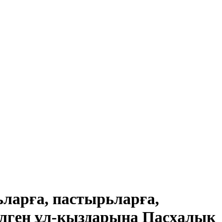
ларға, пастырьларға,
ілген ұл-қыздарына Пасхалық