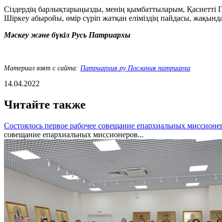
Сіздердің барлықтарыңызды, менің қымбаттыларым, Қасиетті 
Шіркеу абыройы, өмір сүріп жатқан еліміздің пайдасы, жақынд
Мәскеу және бүкіл Русь Патриархы
Материал взят с сайта:
Патриархия.ру Послания патриарха
14.04.2022
Читайте также
Состоялось первое рабочее совещание епархиальных миссионе
совещание епархиальных миссионеров...