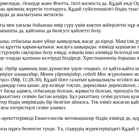
рмелерде, Әскерде және Флотта, тіпті космоста да. Құдай енді О
әркімнің жүрегін толтыруға, Құдай сүйіспеншілігі біздің туы
ларды да жылытуына жеткізсін.
ы мен уағызы бойынша өмір сүру үшін көктен жіберілетін нұр ж
нышты да, қайғыны да бөлісуге қабілетті болу.
ыңа, отбасыңа және үйіңе қамқорлық жасау да кіреді. Мәңгілік
 құнтты қарым-қатынас жасауға шақырады: өзімізді қоршаған та
рлерін сақтаушы болу өзіңді, өзіңнің ішкі әлеміңді белсенді өз
де оларды қалпына келтіруді білдіреді. Христианиннің борышы ж
ді. Әрбір адамның ішкі дүниесіне үңіле отырып, ол қайта-қайта
еріңізге алыңыздар, Менен үйреніңіздер, себебі Мен жүрегімме
еңіл»
(Мф. 11:28-30). Құдай бізге салатын қаншалықты игілікті жә
дамдар ғана қиын: дер кезінде тоқтап, дөрекілікке дөрекілікпен
рет басқа адамға, отбасында болсын, жұмыста болсын, приходта 
 рахаттану сезімін бастан кешіру. Бұл рахаттану сезімі рухтың 
 біздің өміріміздің бір бөлігіне айналса. Тек өзіміз жасаған 
ғы өзгерістерлі сезіне аламыз.
-әрекеттерімізді Евангелиелік мотивациялау біздің өзімізді де, қо
ы нұрға бөленген түнде. Уа, сіздердің жүректеріңіздегі Құдай т