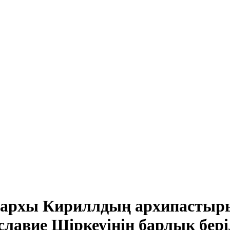
риархы Кириллдың архипастырь
славие Шіркеуінің барлық бер