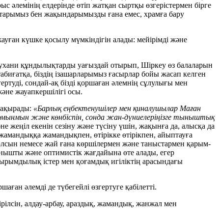
рыс әлемінің елдерінде өтіп жатқан сыртқы өзгерістермен бірге
старымыз бен жақындарымызды ғана емес, храмға бару
ауған күшке қосылу мүмкіндігін алады: мейірімді және
 рухани құндылықтарды уағыздай отырып, Шіркеу өз балаларын
биғатқа, біздің ізашарларымыз ғасырлар бойы жасап келген
гертуді, сондай-ақ бізді қоршаған әлемнің сұлулығы мен
әне жауапкершілігі осы.
 шақырады:
«Барлық еңбектенушілер мен қиналушылар Маған
н момынмын және көнбіспін, сонда жан-дүниелеріңізге тыныштық
не жеңіл екенін сезіну және түсіну үшін, жақынға да, алысқа да
, жамандыққа жамандықпен, өтірікке өтірікпен, айыптауға
болсын немесе жай ғана көршілермен және таныстармен қарым-
қуанышты және оптимистік жағдайына өте алады, егер
қайырымдылық істер мен қоғамдық игіліктің арасындағы
ршаған әлемді де түбегейлі өзгертуге қабілетті.
ірілсін, алдау-арбау, араздық, жамандық, жанжал мен