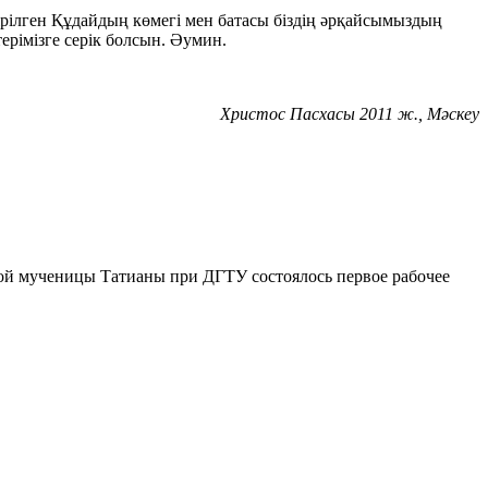
рілген Құдайдың көмегі мен батасы біздің әрқайсымыздың
ерімізге серік болсын. Әумин.
Христос Пасхасы 2011 ж., Мәскеу
той мученицы Татианы при ДГТУ состоялось первое рабочее