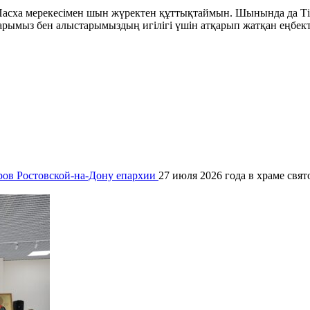
Пасха мерекесімен шын жүректен құттықтаймын. Шынында да Ті
арымыз бен алыстарымыздың игілігі үшін атқарып жатқан еңбект
ров Ростовской-на-Дону епархии
27 июля 2026 года в храме свя