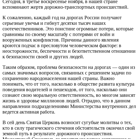
Сегодня, в третье воскресенье ноября, в нашей стране
вспоминают жертв дорожно-транспортных происшествий.
К сожалению, каждый год на дорогах России получают
серьезные увечья и гибнут десятки тысяч наших
соотечественников. Это поистине огромные потери, которые
сравнимы по своему масштабу с потерями от войн и
вооруженных конфликтов. Причины данного явления
кроются подчас в пресловутом человеческом факторе: в
неосторожности, беспечности и безответственном отношении
к безопасности своей и других людей.
Таким образом, проблема безопасности на дорогах — один из
самых значимых вопросов, связанных с решением задачи по
сохранению народонаселения нашей страны. Важно
понимать, что от того, насколько в обществе развита культура
поведения водителей и пешеходов, от того, насколько они
сознают свою моральную ответственность, во многом зависят
жизнь и здоровье миллионов людей. Отрадно, что в данном
направлении подразделениями Министерства внутренних дел
ведется активная работа.
В сей день Святая Церковь возносит сугубые молитвы о тех,
кто в силу трагического стечения обстоятельств окончил свой
земной путь в результате дорожного происшествия.