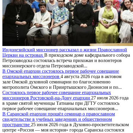
Индонезийский миссионер рассказал о жизни Православной
Церкви на островах
В приходском доме кафедрального собора
Петрозаводска состоялась встреча прихожан и волонтеров
миссионерского отдела Петрозаводской...
В Омской епархии состоялось первое рабочее совещание
епархиальных миссионеров
4 августа 2026 года в актовом
зале Омской духовной семинарии по благословению
митрополита Омского и Прииртышского Дионисия и по...
Состоялось первое рабочее совещание епархиальных
миссионеров Ростовской-на-Дону епархии
27 июля 2026 года
в храме святой мученицы Татианы при ДГТУ состоялось
первое рабочее совещание епархиальных миссионеров...
В Саранской епархии прошёл семинар о православном
свидетельстве в учебных заведениях и общественном
пространстве
25 июля 2026 года в Духовно-просветительском
центре «Россия — моя история» города Саранска состоялся