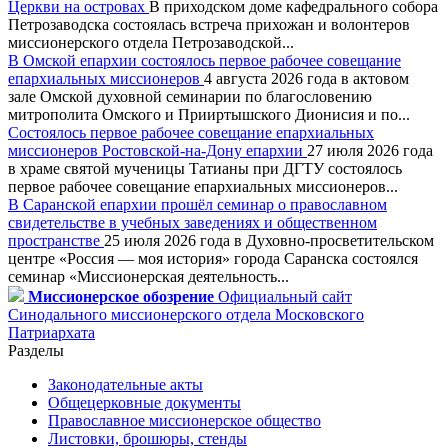
Церкви на островах
В приходском доме кафедрального собора
Петрозаводска состоялась встреча прихожан и волонтеров
миссионерского отдела Петрозаводской...
В Омской епархии состоялось первое рабочее совещание
епархиальных миссионеров
4 августа 2026 года в актовом
зале Омской духовной семинарии по благословению
митрополита Омского и Прииртышского Дионисия и по...
Состоялось первое рабочее совещание епархиальных
миссионеров Ростовской-на-Дону епархии
27 июля 2026 года
в храме святой мученицы Татианы при ДГТУ состоялось
первое рабочее совещание епархиальных миссионеров...
В Саранской епархии прошёл семинар о православном
свидетельстве в учебных заведениях и общественном
пространстве
25 июля 2026 года в Духовно-просветительском
центре «Россия — моя история» города Саранска состоялся
семинар «Миссионерская деятельность...
Миссионерское обозрение
Официальный сайт
Синодального миссионерского отдела Московского
Патриархата
Разделы
Законодательные акты
Общецерковные документы
Православное миссионерское общество
Листовки, брошюры, стенды