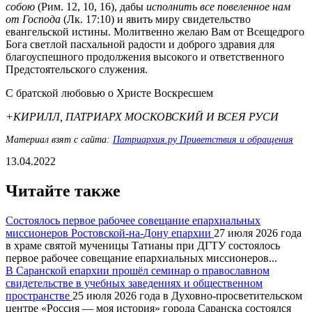
собою
(Рим. 12, 10, 16), дабы
исполнить все повеленное нам
от Господа
(Лк. 17:10) и явить миру свидетельство
евангельской истины. Молитвенно желаю Вам от Всещедрого
Бога светлой пасхальной радости и доброго здравия для
благоуспешного продолжения высокого и ответственного
Предстоятельского служения.
С братской любовью о Христе Воскресшем
+КИРИЛЛ, ПАТРИАРХ МОСКОВСКИЙ И ВСЕЯ РУСИ
Материал взят с сайта:
Патриархия.ру Приветствия и обращения
13.04.2022
Читайте также
Состоялось первое рабочее совещание епархиальных
миссионеров Ростовской-на-Дону епархии
27 июля 2026 года
в храме святой мученицы Татианы при ДГТУ состоялось
первое рабочее совещание епархиальных миссионеров...
В Саранской епархии прошёл семинар о православном
свидетельстве в учебных заведениях и общественном
пространстве
25 июля 2026 года в Духовно-просветительском
центре «Россия — моя история» города Саранска состоялся