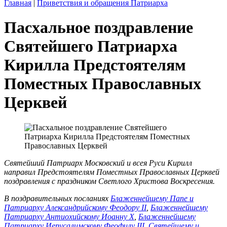
Главная
|
Приветствия и обращения Патриарха
Пасхальное поздравление
Святейшего Патриарха
Кирилла Предстоятелям
Поместных Православных
Церквей
Святейший Патриарх Московский и всея Руси Кирилл
направил Предстоятелям Поместных Православных Церквей
поздравления с праздником Светлого Христова Воскресения.
В поздравительных посланиях
Блаженнейшему Папе и
Патриарху Александрийскому Феодору II
,
Блаженнейшему
Патриарху Антиохийскому Иоанну X
,
Блаженнейшему
Патриарху Иерусалимскому Феофилу III
,
Святейшему и