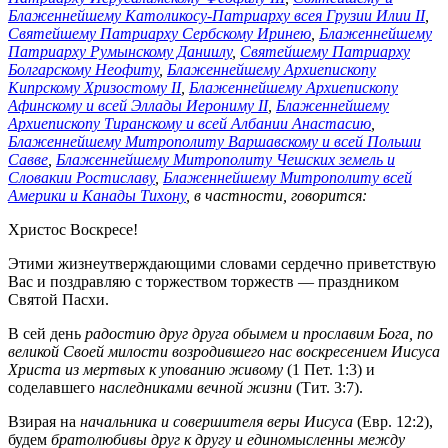
Блаженнейшему Католикосу-Патриарху всея Грузии Илии II
,
Святейшему Патриарху Сербскому Иринею
,
Блаженнейшему
Патриарху Румынскому Даниилу
,
Святейшему Патриарху
Болгарскому Неофиту
,
Блаженнейшему Архиепископу
Кипрскому Хризостому II
,
Блаженнейшему Архиепископу
Афинскому и всей Эллады Иерониму II
,
Блаженнейшему
Архиепископу Тиранскому и всей Албании Анастасию
,
Блаженнейшему Митрополиту Варшавскому и всей Польши
Савве
,
Блаженнейшему Митрополиту Чешских земель и
Словакии Ростиславу
,
Блаженнейшему Митрополиту всей
Америки и Канады Тихону
, в частности, говорится:
Христос Воскресе!
Этими жизнеутверждающими словами сердечно приветствую
Вас и поздравляю с торжеством торжеств — праздником
Святой Пасхи.
В сей день
радостию друг друга обымем и прославим Бога, по
великой Своей милости возродившего нас воскресением Иисуса
Христа из мертвых к упованию живому
(1 Пет. 1:3) и
соделавшего
наследниками вечной жизни
(Тит. 3:7).
Взирая на
начальника и совершителя веры Иисуса
(Евр. 12:2),
будем
братолюбивы друг к другу и единомысленны между