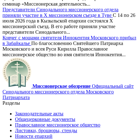
семинар «Миссионерская деятельность...
Представители Синодального миссионерского отдела
приняли участие в X миссионерском съезде в Туве
С 14 по 26
июля 2026 года в Кызыльской епархии состоялся X
миссионерский съезд. В его работе приняли участие
представители Синодального...
Ковчег с мощами святителя Иннокентия Московского прибыл
в Забайкалье
По благословению Святейшего Патриарха
Московского и всея Руси Кирилла Православное
миссионерское общество во имя святителя Иннокентия...
Миссионерское обозрение
Официальный сайт
Синодального миссионерского отдела Московского
Патриархата
Разделы
Законодательные акты
Общецерковные документы
Православное миссионерское общество
Листовки, брошюры, стенды
Новости епархий