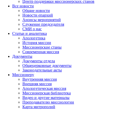
Центр поддержки миссионерских станов
Все новости
Общие новости
Новости епархий
Анонсы мероприятий
Служение председателя
СМИ о нас
Статьи и аналитика
Апологетика
История миссии
Миссионерские станы
Современная миссия
Документы
Документы отдела
Общецерковные документы
Законодательные акты
Миссионеру
Внутренняя миссия
Внешняя миссия
Апологетическая миссия
Миссионерская библиотека
Видео и другие материалы
Преподавателю миссиологии
Карта митрополий