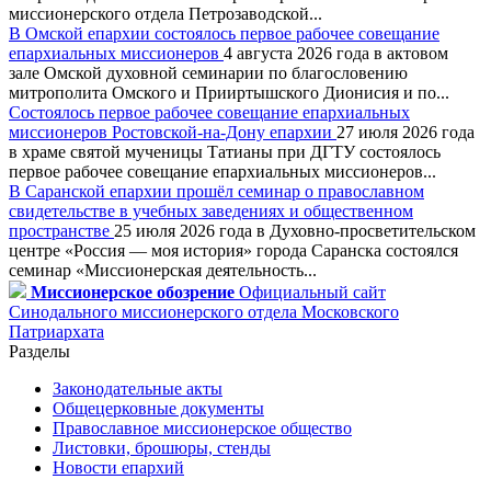
миссионерского отдела Петрозаводской...
В Омской епархии состоялось первое рабочее совещание
епархиальных миссионеров
4 августа 2026 года в актовом
зале Омской духовной семинарии по благословению
митрополита Омского и Прииртышского Дионисия и по...
Состоялось первое рабочее совещание епархиальных
миссионеров Ростовской-на-Дону епархии
27 июля 2026 года
в храме святой мученицы Татианы при ДГТУ состоялось
первое рабочее совещание епархиальных миссионеров...
В Саранской епархии прошёл семинар о православном
свидетельстве в учебных заведениях и общественном
пространстве
25 июля 2026 года в Духовно-просветительском
центре «Россия — моя история» города Саранска состоялся
семинар «Миссионерская деятельность...
Миссионерское обозрение
Официальный сайт
Синодального миссионерского отдела Московского
Патриархата
Разделы
Законодательные акты
Общецерковные документы
Православное миссионерское общество
Листовки, брошюры, стенды
Новости епархий