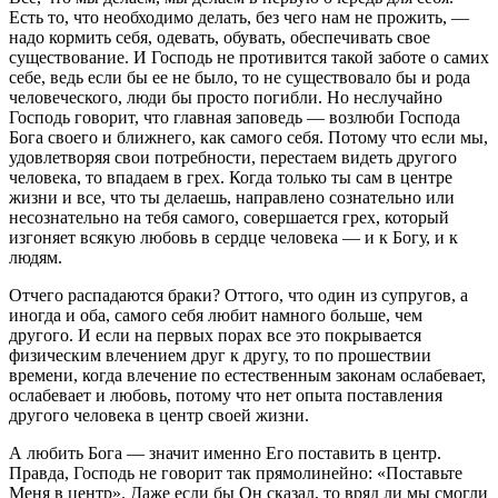
Есть то, что необходимо делать, без чего нам не прожить, —
надо кормить себя, одевать, обувать, обеспечивать свое
существование. И Господь не противится такой заботе о самих
себе, ведь если бы ее не было, то не существовало бы и рода
человеческого, люди бы просто погибли. Но неслучайно
Господь говорит, что главная заповедь — возлюби Господа
Бога своего и ближнего, как самого себя. Потому что если мы,
удовлетворяя свои потребности, перестаем видеть другого
человека, то впадаем в грех. Когда только ты сам в центре
жизни и все, что ты делаешь, направлено сознательно или
несознательно на тебя самого, совершается грех, который
изгоняет всякую любовь в сердце человека — и к Богу, и к
людям.
Отчего распадаются браки? Оттого, что один из супругов, а
иногда и оба, самого себя любит намного больше, чем
другого. И если на первых порах все это покрывается
физическим влечением друг к другу, то по прошествии
времени, когда влечение по естественным законам ослабевает,
ослабевает и любовь, потому что нет опыта поставления
другого человека в центр своей жизни.
А любить Бога — значит именно Его поставить в центр.
Правда, Господь не говорит так прямолинейно: «Поставьте
Меня в центр». Даже если бы Он сказал, то вряд ли мы смогли