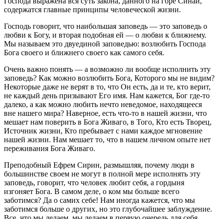
Господа выражена вся суть закона, данного на горе Синай,
содержатся главные принципы человеческой жизни.
Господь говорит, что наибольшая заповедь — это заповедь о
любви к Богу, и вторая подобная ей — о любви к ближнему.
Мы называем это двуединой заповедью: возлюбить Господа
Бога своего и ближнего своего как самого себя.
Очень важно понять — а возможно ли вообще исполнить эту
заповедь? Как можно возлюбить Бога, Которого мы не видим?
Некоторые даже не верят в то, что Он есть, да и те, кто верит,
не каждый день призывают Его имя. Нам кажется, Бог где-то
далеко, а как можно любить нечто неведомое, находящееся
вне нашего мира? Наверное, есть что-то в нашей жизни, что
мешает нам поверить в Бога Живаго, в Того, Кто есть Творец,
Источник жизни, Кто пребывает с нами каждое мгновение
нашей жизни. Нам мешает то, что в нашем личном опыте нет
переживания Бога Живаго.
Преподобный Ефрем Сирин, размышляя, почему люди в
большинстве своем не могут в полной мере исполнять эту
заповедь, говорит, что человек любит себя, а гордыня
изгоняет Бога. В самом деле, о ком мы больше всего
заботимся? Да о самих себе! Нам иногда кажется, что мы
заботимся больше о других, но это глубочайшее заблуждение.
Все, что мы делаем, мы делаем в первую очередь для себя.