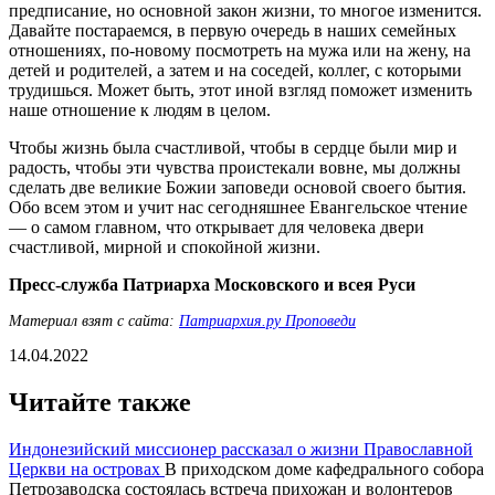
предписание, но основной закон жизни, то многое изменится.
Давайте постараемся, в первую очередь в наших семейных
отношениях, по-новому посмотреть на мужа или на жену, на
детей и родителей, а затем и на соседей, коллег, с которыми
трудишься. Может быть, этот иной взгляд поможет изменить
наше отношение к людям в целом.
Чтобы жизнь была счастливой, чтобы в сердце были мир и
радость, чтобы эти чувства проистекали вовне, мы должны
сделать две великие Божии заповеди основой своего бытия.
Обо всем этом и учит нас сегодняшнее Евангельское чтение
— о самом главном, что открывает для человека двери
счастливой, мирной и спокойной жизни.
Пресс-служба Патриарха Московского и всея Руси
Материал взят с сайта:
Патриархия.ру Проповеди
14.04.2022
Читайте также
Индонезийский миссионер рассказал о жизни Православной
Церкви на островах
В приходском доме кафедрального собора
Петрозаводска состоялась встреча прихожан и волонтеров