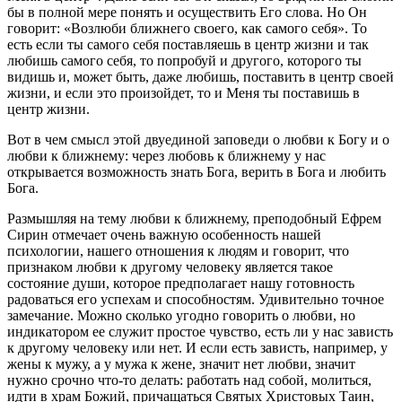
бы в полной мере понять и осуществить Его слова. Но Он
говорит: «Возлюби ближнего своего, как самого себя». То
есть если ты самого себя поставляешь в центр жизни и так
любишь самого себя, то попробуй и другого, которого ты
видишь и, может быть, даже любишь, поставить в центр своей
жизни, и если это произойдет, то и Меня ты поставишь в
центр жизни.
Вот в чем смысл этой двуединой заповеди о любви к Богу и о
любви к ближнему: через любовь к ближнему у нас
открывается возможность знать Бога, верить в Бога и любить
Бога.
Размышляя на тему любви к ближнему, преподобный Ефрем
Сирин отмечает очень важную особенность нашей
психологии, нашего отношения к людям и говорит, что
признаком любви к другому человеку является такое
состояние души, которое предполагает нашу готовность
радоваться его успехам и способностям. Удивительно точное
замечание. Можно сколько угодно говорить о любви, но
индикатором ее служит простое чувство, есть ли у нас зависть
к другому человеку или нет. И если есть зависть, например, у
жены к мужу, а у мужа к жене, значит нет любви, значит
нужно срочно что-то делать: работать над собой, молиться,
идти в храм Божий, причащаться Святых Христовых Таин,