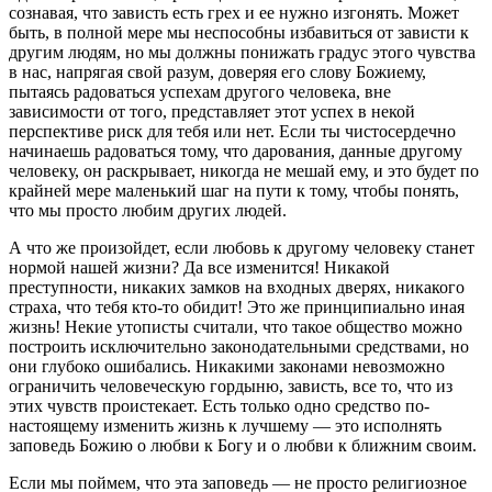
сознавая, что зависть есть грех и ее нужно изгонять. Может
быть, в полной мере мы неспособны избавиться от зависти к
другим людям, но мы должны понижать градус этого чувства
в нас, напрягая свой разум, доверяя его слову Божиему,
пытаясь радоваться успехам другого человека, вне
зависимости от того, представляет этот успех в некой
перспективе риск для тебя или нет. Если ты чистосердечно
начинаешь радоваться тому, что дарования, данные другому
человеку, он раскрывает, никогда не мешай ему, и это будет по
крайней мере маленький шаг на пути к тому, чтобы понять,
что мы просто любим других людей.
А что же произойдет, если любовь к другому человеку станет
нормой нашей жизни? Да все изменится! Никакой
преступности, никаких замков на входных дверях, никакого
страха, что тебя кто-то обидит! Это же принципиально иная
жизнь! Некие утописты считали, что такое общество можно
построить исключительно законодательными средствами, но
они глубоко ошибались. Никакими законами невозможно
ограничить человеческую гордыню, зависть, все то, что из
этих чувств проистекает. Есть только одно средство по-
настоящему изменить жизнь к лучшему — это исполнять
заповедь Божию о любви к Богу и о любви к ближним своим.
Если мы поймем, что эта заповедь — не просто религиозное