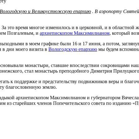
 Вологодскую и Великоустюжскую епархию
. В аэропорту Святей
 За это время многое изменилось и в церковной, и в областной ж
чем Позгалевым, и
архиепископом Максимилианом
, который воз
ыходными в моем графике были 16 и 17 июня, а потом, заглянув
 в дни моего визита в
Вологодскую епархию
мы будем вспомина
о основывали монастыри, ставшие впоследствии сокровищами на
донежского, стал монастырь преподобного Димитрия Прилуцкого
ать к поддержке и предстательству подвижников веры и благоче
эту благословенную землю.
ладыкой архиепископом Максимилианом и губернатором Вячеслав
ним из старейших членов Попечительского совета по изданию «