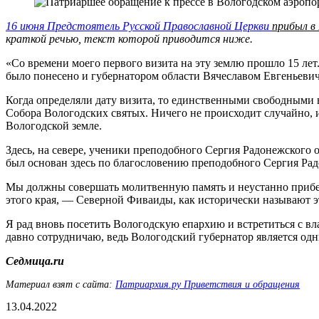
16 июня Предстоятель Русской Православной Церкви
прибыл в
краткой речью, текст которой приводится ниже.
«Со времени моего первого визита на эту землю прошло 15 лет.
было понесено и губернатором области Вячеславом Евгеньеви
Когда определяли дату визита, то единственными свободными в
Собора Вологодских святых. Ничего не происходит случайно, и
Вологодской земле.
Здесь, на севере, ученики преподобного Сергия Радонежског
был основан здесь по благословению преподобного Сергия Ра
Мы должны совершать молитвенную память и неустанно прибег
этого края, — Северной Фиваиды, как исторически называют 
Я рад вновь посетить Вологодскую епархию и встретиться с в
давно сотрудничаю, ведь Вологодский губернатор является од
Седмица.ru
Материал взят с сайта:
Патриархия.ру Приветствия и обращения
13.04.2022