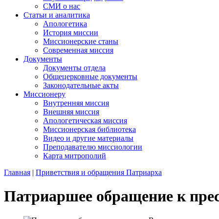
СМИ о нас
Статьи и аналитика
Апологетика
История миссии
Миссионерские станы
Современная миссия
Документы
Документы отдела
Общецерковные документы
Законодательные акты
Миссионеру
Внутренняя миссия
Внешняя миссия
Апологетическая миссия
Миссионерская библиотека
Видео и другие материалы
Преподавателю миссиологии
Карта митрополий
Главная
|
Приветствия и обращения Патриарха
Патриаршее обращение к прес