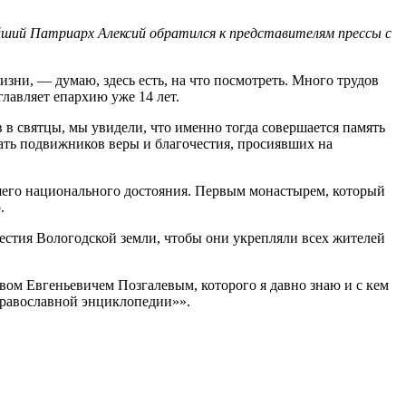
ший Патриарх Алексий обратился к представителям прессы с
изни, — думаю, здесь есть, на что посмотреть. Много трудов
главляет епархию уже 14 лет.
 в святцы, мы увидели, что именно тогда совершается память
ть подвижников веры и благочестия, просиявших на
шего национального достояния. Первым монастырем, который
.
стия Вологодской земли, чтобы они укрепляли всех жителей
ом Евгеньевичем Позгалевым, которого я давно знаю и с кем
Православной энциклопедии»».