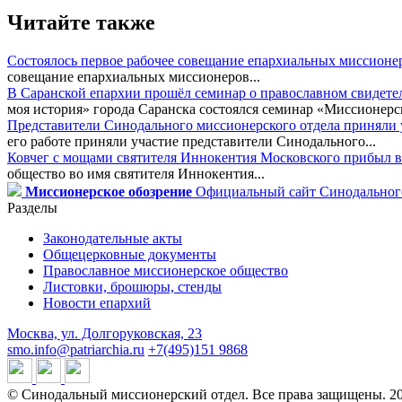
Читайте также
Состоялось первое рабочее совещание епархиальных миссионе
совещание епархиальных миссионеров...
В Саранской епархии прошёл семинар о православном свидете
моя история» города Саранска состоялся семинар «Миссионерск
Представители Синодального миссионерского отдела приняли у
его работе приняли участие представители Синодального...
Ковчег с мощами святителя Иннокентия Московского прибыл в
общество во имя святителя Иннокентия...
Миссионерское обозрение
Официальный сайт Синодального
Разделы
Законодательные акты
Общецерковные документы
Православное миссионерское общество
Листовки, брошюры, стенды
Новости епархий
Москва, ул. Долгоруковская, 23
smo.info@patriarchia.ru
+7(495)151 9868
© Синодальный миссионерский отдел. Все права защищены. 2