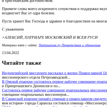
и христианским достоинством.
Примите слова моего искреннего сочувствия и поддержки вку
воздвигнет Вас от одра болезни.
Пусть хранит Вас Господь в здравии и благоденствии на многая
С уважением
+АЛЕКСИЙ, ПАТРИАРХ МОСКОВСКИЙ И ВСЕЯ РУСИ
Материал взят с сайта:
Патриархия.ру Приветствия и обращения
13.04.2022
Читайте также
Индонезийский миссионер рассказал о жизни Православной Ц
миссионерского отдела Петрозаводской...
В Омской епархии состоялось первое рабочее совещание епар
и Прииртышского Дионисия и по...
Состоялось первое рабочее совещание епархиальных миссионе
совещание епархиальных миссионеров...
В Саранской епархии прошёл семинар о православном свидете
моя история» города Саранска состоялся семинар «Миссионерск