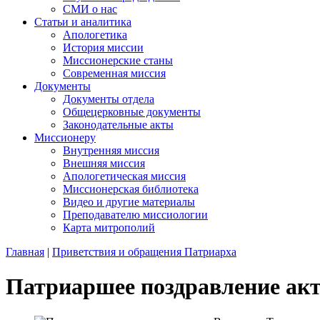
СМИ о нас
Статьи и аналитика
Апологетика
История миссии
Миссионерские станы
Современная миссия
Документы
Документы отдела
Общецерковные документы
Законодательные акты
Миссионеру
Внутренняя миссия
Внешняя миссия
Апологетическая миссия
Миссионерская библиотека
Видео и другие материалы
Преподавателю миссиологии
Карта митрополий
Главная
|
Приветствия и обращения Патриарха
Патриаршее поздравление акте