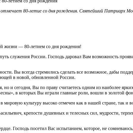
отмечает 80-летие со дня рождения. Святейший Патриарх Моско
й жизни — 80-летием со дня рождения!
ть служения России. Господь даровал Вам возможность прояви
ности. Вы всегда стремились сделать все возможное, дабы под
ляющей в новой, обновленной России.
я, но и сегодня, Вы по праву считаетесь одним из наиболее ярк
сны», в которых Вы играли главные роли, вошли в золотой фон
в мировую культуру высоко отмечен как в нашей стране, так и в
сильевич, крепости душевных и телесных сил, мудрости, терпе
ердце. Господь посетил Вас испытанием, которое, не сомневаюс