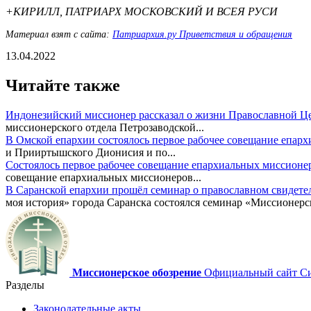
+КИРИЛЛ, ПАТРИАРХ МОСКОВСКИЙ И ВСЕЯ РУСИ
Материал взят с сайта:
Патриархия.ру Приветствия и обращения
13.04.2022
Читайте также
Индонезийский миссионер рассказал о жизни Православной Ц
миссионерского отдела Петрозаводской...
В Омской епархии состоялось первое рабочее совещание епар
и Прииртышского Дионисия и по...
Состоялось первое рабочее совещание епархиальных миссионе
совещание епархиальных миссионеров...
В Саранской епархии прошёл семинар о православном свидете
моя история» города Саранска состоялся семинар «Миссионерск
Миссионерское обозрение
Официальный сайт Син
Разделы
Законодательные акты