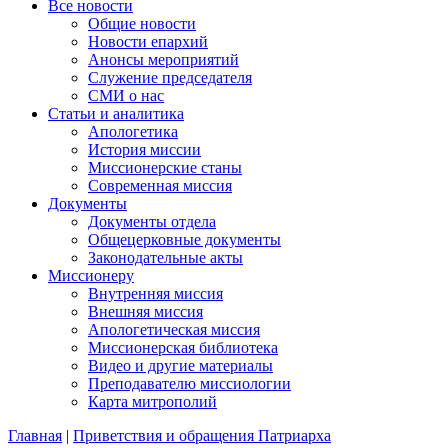
Все новости
Общие новости
Новости епархий
Анонсы мероприятий
Служение председателя
СМИ о нас
Статьи и аналитика
Апологетика
История миссии
Миссионерские станы
Современная миссия
Документы
Документы отдела
Общецерковные документы
Законодательные акты
Миссионеру
Внутренняя миссия
Внешняя миссия
Апологетическая миссия
Миссионерская библиотека
Видео и другие материалы
Преподавателю миссиологии
Карта митрополий
Главная
|
Приветствия и обращения Патриарха