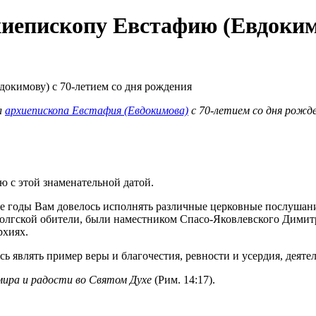
иепископу Евстафию (Евдокимо
л
архиепископа Евстафия (Евдокимова)
с 70-летием со дня рожде
ю с этой знаменательной датой.
годы Вам довелось исполнять различные церковные послушани
Толгской обители, были наместником Спасо-Яковлевского Димит
рхиях.
ись являть пример веры и благочестия, ревности и усердия, дея
мира и радости во Святом Духе
(Рим. 14:17).