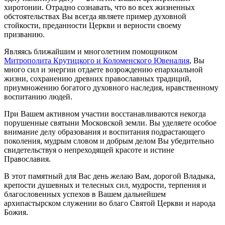
хиротонии. Отрадно сознавать, что во всех жизненных
обстоятельствах Вы всегда являете пример духовной
стойкости, преданности Церкви и верности своему
призванию.
Являясь ближайшим и многолетним помощником
Митрополита Крутицкого и Коломенского Ювеналия
, Вы
много сил и энергии отдаете возрождению епархиальной
жизни, сохранению древних православных традиций,
приумножению богатого духовного наследия, нравственному
воспитанию людей.
При Вашем активном участии восстанавливаются некогда
порушенные святыни Московской земли. Вы уделяете особое
внимание делу образования и воспитания подрастающего
поколения, мудрым словом и добрым делом Вы убедительно
свидетельствуя о непреходящей красоте и истине
Православия.
В этот памятный для Вас день желаю Вам, дорогой Владыка,
крепости душевных и телесных сил, мудрости, терпения и
благословенных успехов в Вашем дальнейшем
архипастырском служении во благо Святой Церкви и народа
Божия.