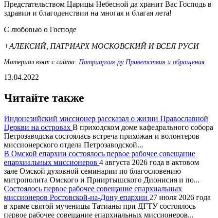
Предстательством Царицы Небесной да хранит Вас Господь в
здравии и благоденствии на многая и благая лета!
С любовью о Господе
+АЛЕКСИЙ, ПАТРИАРХ МОСКОВСКИЙ И ВСЕЯ РУСИ
Материал взят с сайта:
Патриархия.ру Приветствия и обращения
13.04.2022
Читайте также
Индонезийский миссионер рассказал о жизни Православной
Церкви на островах
В приходском доме кафедрального собора
Петрозаводска состоялась встреча прихожан и волонтеров
миссионерского отдела Петрозаводской...
В Омской епархии состоялось первое рабочее совещание
епархиальных миссионеров
4 августа 2026 года в актовом
зале Омской духовной семинарии по благословению
митрополита Омского и Прииртышского Дионисия и по...
Состоялось первое рабочее совещание епархиальных
миссионеров Ростовской-на-Дону епархии
27 июля 2026 года
в храме святой мученицы Татианы при ДГТУ состоялось
первое рабочее совещание епархиальных миссионеров...