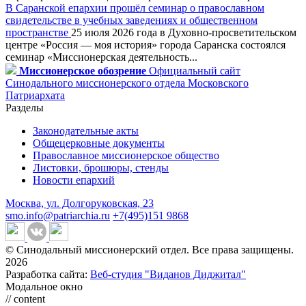
В Саранской епархии прошёл семинар о православном
свидетельстве в учебных заведениях и общественном
пространстве
25 июля 2026 года в Духовно-просветительском
центре «Россия — моя история» города Саранска состоялся
семинар «Миссионерская деятельность...
Миссионерское обозрение
Официальный сайт
Синодального миссионерского отдела Московского
Патриархата
Разделы
Законодательные акты
Общецерковные документы
Православное миссионерское общество
Листовки, брошюры, стенды
Новости епархий
Москва, ул. Долгоруковская, 23
smo.info@patriarchia.ru
+7(495)151 9868
© Синодальный миссионерский отдел. Все права защищены.
2026
Разработка сайта:
Веб-студия "Виданов Диджитал"
Модальное окно
// content