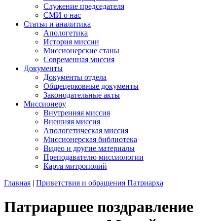
Служение председателя
СМИ о нас
Статьи и аналитика
Апологетика
История миссии
Миссионерские станы
Современная миссия
Документы
Документы отдела
Общецерковные документы
Законодательные акты
Миссионеру
Внутренняя миссия
Внешняя миссия
Апологетическая миссия
Миссионерская библиотека
Видео и другие материалы
Преподавателю миссиологии
Карта митрополий
Главная
|
Приветствия и обращения Патриарха
Патриаршее поздравление