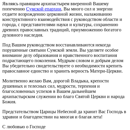
Являясь правящим архипастырем вверенной Вашему
попечению
Сумской епархии
, Вы много сил и энергии
отдаете возрождению церковной жизни, налаживанию
конструктивного взаимодействия с руководством области и
города, с представителями науки и культуры, сохранению
древних православных традиций, приумножению богатого
духовного наследия.
Под Вашим руководством восстанавливаются некогда
порушенные святыни Сумской земли. Вы уделяете особое
внимание делу образования и нравственного воспитания
подрастающего поколения. Мудрым словом и добрым делом
Вы убедительно свидетельствуете о необходимости крепить
православное единство и хранить верность Матери-Церкви.
Молитвенно желаю Вам, дорогой Владыка, крепости
душевных и телесных сил, мудрости, терпения и
благословенных успехов в Вашем дальнейшем
архипастырском служении во благо Святой Церкви и народа
Божия.
Предстательством Царицы Небесной да хранит Вас Господь в
здравии и благоденствии на многая и благая лета!
С любовью о Господе