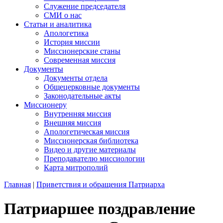
Служение председателя
СМИ о нас
Статьи и аналитика
Апологетика
История миссии
Миссионерские станы
Современная миссия
Документы
Документы отдела
Общецерковные документы
Законодательные акты
Миссионеру
Внутренняя миссия
Внешняя миссия
Апологетическая миссия
Миссионерская библиотека
Видео и другие материалы
Преподавателю миссиологии
Карта митрополий
Главная
|
Приветствия и обращения Патриарха
Патриаршее поздравление