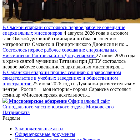
В Омской епархии состоялось первое рабочее совещание
епархиальных миссионеров
4 августа 2026 года в актовом
зале Омской духовной семинарии по благословению
митрополита Омского и Прииртышского Дионисия и по...
Состоялось первое рабочее совещание епархиальных
миссионеров Ростовской-на-Дону епархии
27 июля 2026 года
в храме святой мученицы Татианы при ДГТУ состоялось
первое рабочее совещание епархиальных миссионеров...
В Саранской епархии прошёл семинар о православном
свидетельстве в учебных заведениях и общественном
пространстве
25 июля 2026 года в Духовно-просветительском
центре «Россия — моя история» города Саранска состоялся
семинар «Миссионерская деятельность...
Миссионерское обозрение
Официальный сайт
Синодального миссионерского отдела Московского
Патриархата
Разделы
Законодательные акты
Общецерковные документы
Православное миссионерское общество