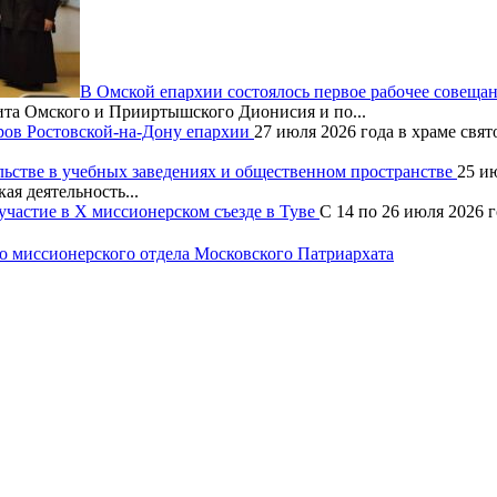
В Омской епархии состоялось первое рабочее совещ
та Омского и Прииртышского Дионисия и по...
ров Ростовской-на-Дону епархии
27 июля 2026 года в храме свя
льстве в учебных заведениях и общественном пространстве
25 и
ая деятельность...
частие в X миссионерском съезде в Туве
С 14 по 26 июля 2026 
 миссионерского отдела Московского Патриархата