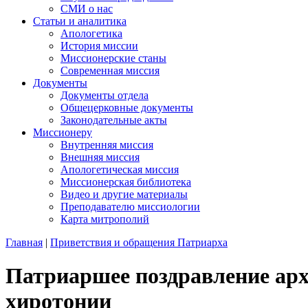
СМИ о нас
Статьи и аналитика
Апологетика
История миссии
Миссионерские станы
Современная миссия
Документы
Документы отдела
Общецерковные документы
Законодательные акты
Миссионеру
Внутренняя миссия
Внешняя миссия
Апологетическая миссия
Миссионерская библиотека
Видео и другие материалы
Преподавателю миссиологии
Карта митрополий
Главная
|
Приветствия и обращения Патриарха
Патриаршее поздравление арх
хиротонии