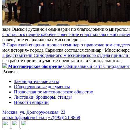
зале Омской духовной семинарии по благословению митрополи
Состоялось первое рабочее совещание епархиальных миссионе
совещание епархиальных миссионеров...
В Саранской епархии прошёл семинар о православном свидете
моя история» города Саранска состоялся семинар «Миссионерск
Представители Синодального миссионерского отдела приняли у
его работе приняли участие представители Синодального...
Миссионерское обозрение
Официальный сайт Синодального
Разделы
Законодательные акты
Общецерковные документы
Православное миссионерское общество
Листовки, брошюры, стенды
Новости епархий
Москва, ул. Долгоруковская, 23
smo.info@patriarchia.ru
+7(495)151 9868