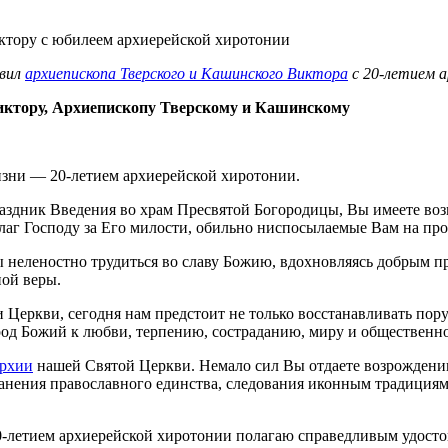
авил
архиепископа Тверского и Кашинского Виктора
с 20-летием а
ктору, Архиепископу Тверскому и Кашинскому
изни — 20-летием архиерейской хиротонии.
аздник Введения во храм Пресвятой Богородицы, Вы имеете воз
благ Господу за Его милости, обильно ниспосылаемые Вам на пр
ны неленостно трудиться во славу Божию, вдохновляясь добрым
ной веры.
 и Церкви, сегодня нам предстоит не только восстанавливать п
од Божий к любви, терпению, состраданию, миру и общественно
архии
нашей Святой Церкви. Немало сил Вы отдаете возрождени
ранения православного единства, следования иконным традиция
0-летием архиерейской хиротонии полагаю справедливым удосто