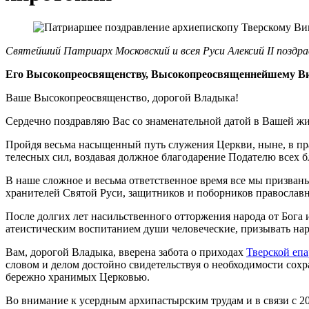
Святейший Патриарх Московский и всея Руси Алексий II поздр
Его Высокопреосвященству, Высокопреосвященнейшему Ви
Ваше Высокопреосвященство, дорогой Владыка!
Сердечно поздравляю Вас со знаменательной датой в Вашей ж
Пройдя весьма насыщенный путь служения Церкви, ныне, в пр
телесных сил, воздавая должное благодарение Подателю всех 
В наше сложное и весьма ответственное время все мы призва
хранителей Святой Руси, защитников и поборников православ
После долгих лет насильственного отторжения народа от Бога
атеистическим воспитанием души человеческие, призывать нар
Вам, дорогой Владыка, вверена забота о приходах
Тверской еп
словом и делом достойно свидетельствуя о необходимости сох
бережно хранимых Церковью.
Во внимание к усердным архипастырским трудам и в связи с 2