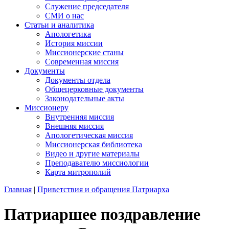
Служение председателя
СМИ о нас
Статьи и аналитика
Апологетика
История миссии
Миссионерские станы
Современная миссия
Документы
Документы отдела
Общецерковные документы
Законодательные акты
Миссионеру
Внутренняя миссия
Внешняя миссия
Апологетическая миссия
Миссионерская библиотека
Видео и другие материалы
Преподавателю миссиологии
Карта митрополий
Главная
|
Приветствия и обращения Патриарха
Патриаршее поздравление