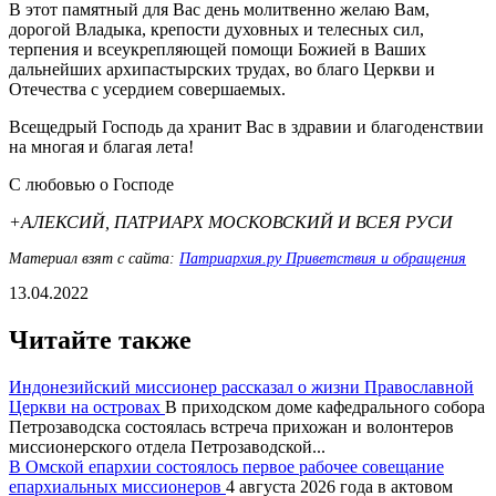
В этот памятный для Вас день молитвенно желаю Вам,
дорогой Владыка, крепости духовных и телесных сил,
терпения и всеукрепляющей помощи Божией в Ваших
дальнейших архипастырских трудах, во благо Церкви и
Отечества с усердием совершаемых.
Всещедрый Господь да хранит Вас в здравии и благоденствии
на многая и благая лета!
С любовью о Господе
+АЛЕКСИЙ, ПАТРИАРХ МОСКОВСКИЙ И ВСЕЯ РУСИ
Материал взят с сайта:
Патриархия.ру Приветствия и обращения
13.04.2022
Читайте также
Индонезийский миссионер рассказал о жизни Православной
Церкви на островах
В приходском доме кафедрального собора
Петрозаводска состоялась встреча прихожан и волонтеров
миссионерского отдела Петрозаводской...
В Омской епархии состоялось первое рабочее совещание
епархиальных миссионеров
4 августа 2026 года в актовом