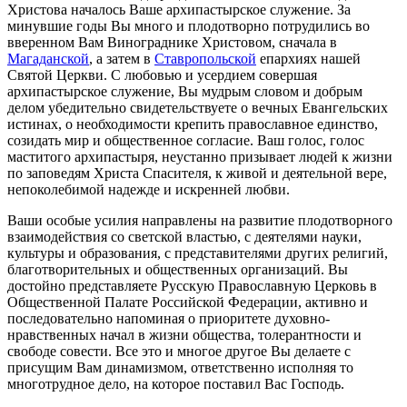
Христова началось Ваше архипастырское служение. За
минувшие годы Вы много и плодотворно потрудились во
вверенном Вам Винограднике Христовом, сначала в
Магаданской
, а затем в
Ставропольской
епархиях нашей
Святой Церкви. С любовью и усердием совершая
архипастырское служение, Вы мудрым словом и добрым
делом убедительно свидетельствуете о вечных Евангельских
истинах, о необходимости крепить православное единство,
созидать мир и общественное согласие. Ваш голос, голос
маститого архипастыря, неустанно призывает людей к жизни
по заповедям Христа Спасителя, к живой и деятельной вере,
непоколебимой надежде и искренней любви.
Ваши особые усилия направлены на развитие плодотворного
взаимодействия со светской властью, с деятелями науки,
культуры и образования, с представителями других религий,
благотворительных и общественных организаций. Вы
достойно представляете Русскую Православную Церковь в
Общественной Палате Российской Федерации, активно и
последовательно напоминая о приоритете духовно-
нравственных начал в жизни общества, толерантности и
свободе совести. Все это и многое другое Вы делаете с
присущим Вам динамизмом, ответственно исполняя то
многотрудное дело, на которое поставил Вас Господь.