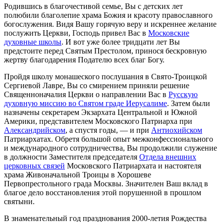
Родившись в благочестивой семье, Вы с детских лет
полюбили благолепие храма Божия и красоту православного
богослужения. Видя Вашу горячую веру и искреннее желание
послужить Церкви, Господь привел Вас в
Московские
духовные школы
. И вот уже более тридцати лет Вы
предстоите перед Святым Престолом, принося бескровную
жертву благодарения Подателю всех благ Богу.
Пройдя школу монашеского послушания в Свято-Троицкой
Сергиевой Лавре, Вы со смирением приняли решение
Священноначалия Церкви о направлении Вас в
Русскую
духовную миссию во Святом граде Иерусалиме
. Затем были
назначены секретарем Экзархата Центральной и Южной
Америки, представителем Московского Патриарха при
Александрийском
, а спустя годы, — и при
Антиохийском
Патриархатах. Обретя большой опыт межконфессионального
и международного сотрудничества, Вы продолжили служение
в должности Заместителя председателя
Отдела внешних
церковных связей
Московского Патриархата и настоятеля
храма Живоначальной Троицы в Хорошеве
Первопрестольного града Москвы. Значителен Ваш вклад в
благое дело восстановления этой порушенной в прошлом
святыни.
В знаменательный год празднования 2000-летия Рождества