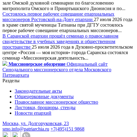
зале Омской духовной семинарии по благословению
митрополита Омского и Прииртышского Дионисия и по...
Состоялось первое рабочее совещание епархиальных
миссионеров Ростовской-на-Дону епархии
27 июля 2026 года
в храме святой мученицы Татианы при ДГТУ состоялось
первое рабочее совещание епархиальных миссионеров...
В Саранской епархии прошёл семинар о православном
свидетельстве в учебных заведениях и общественном
пространстве
25 июля 2026 года в Духовно-просветительском
центре «Россия — моя история» города Саранска состоялся
семинар «Миссионерская деятельность...
Миссионерское обозрение
Официальный сайт
Синодального миссионерского отдела Московского
Патриархата
Разделы
Законодательные акты
Общецерковные документы
Православное миссионерское общество
Листовки, брошюры, стенды
Новости епархий
Москва, ул. Долгоруковская, 23
smo.info@patriarchia.ru
+7(495)151 9868