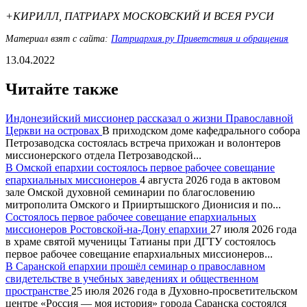
+КИРИЛЛ, ПАТРИАРХ МОСКОВСКИЙ И ВСЕЯ РУСИ
Материал взят с сайта:
Патриархия.ру Приветствия и обращения
13.04.2022
Читайте также
Индонезийский миссионер рассказал о жизни Православной
Церкви на островах
В приходском доме кафедрального собора
Петрозаводска состоялась встреча прихожан и волонтеров
миссионерского отдела Петрозаводской...
В Омской епархии состоялось первое рабочее совещание
епархиальных миссионеров
4 августа 2026 года в актовом
зале Омской духовной семинарии по благословению
митрополита Омского и Прииртышского Дионисия и по...
Состоялось первое рабочее совещание епархиальных
миссионеров Ростовской-на-Дону епархии
27 июля 2026 года
в храме святой мученицы Татианы при ДГТУ состоялось
первое рабочее совещание епархиальных миссионеров...
В Саранской епархии прошёл семинар о православном
свидетельстве в учебных заведениях и общественном
пространстве
25 июля 2026 года в Духовно-просветительском
центре «Россия — моя история» города Саранска состоялся