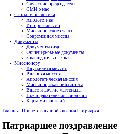
Служение председателя
СМИ о нас
Статьи и аналитика
Апологетика
История миссии
Миссионерские станы
Современная миссия
Документы
Документы отдела
Общецерковные документы
Законодательные акты
Миссионеру
Внутренняя миссия
Внешняя миссия
Апологетическая миссия
Миссионерская библиотека
Видео и другие материалы
Преподавателю миссиологии
Карта митрополий
Главная
|
Приветствия и обращения Патриарха
Патриаршее поздравление