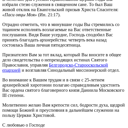
избрали стезю служения в священном сане. То был Ваш
живой отклик на Евангельский призыв Христа Спасителя:
«Паси овцы Моя»
(Ин. 21:17).
Отрадно отметить, что в минувшие годы Вы стремились со
тщанием исполнять возлагаемые на Вас ответственные
послушания. Видя Ваше усердие, Господь сподобил Вас
принять благодать архиерейства: четверть века назад
состоялась Ваша личная пятидесятница.
Признателен Вам за тот вклад, который Вы вносите в общее
дело свидетельства о непреходящих истинах Святого
Православия, управляя
Белгородско-Старооскольской
епархией
и возглавляя Синодальный миссионерский отдел.
Во внимание к Вашим трудам и в связи с 25-летием
архиерейской хиротонии полагаю справедливым удостоить
Вас ордена святого благоверного князя Даниила Московского
III степени.
Молитвенно желаю Вам крепости сил, бодрости духа, щедрой
помощи Божией и преуспеяния в дальнейшем служении на
пользу Церкви Христовой.
С любовью о Господе