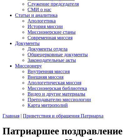
Служение председателя
СМИ о нас
Статьи и аналитика
Апологетика
История миссии
Миссионерские станы
Современная миссия
Документы
Документы отдела
Общецерковные документы
Законодательные акты
Миссионеру
Внутренняя миссия
Внешняя миссия
Апологетическая миссия
Миссионерская библиотека
Видео и другие материалы
Преподавателю миссиологии
Карта митрополий
Главная
|
Приветствия и обращения Патриарха
Патриаршее поздравление