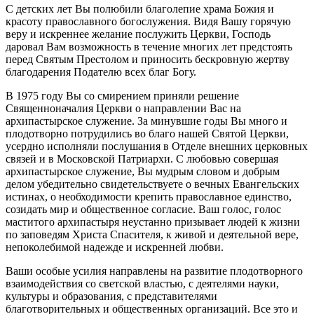
С детских лет Вы полюбили благолепие храма Божия и
красоту православного богослужения. Видя Вашу горячую
веру и искреннее желание послужить Церкви, Господь
даровал Вам возможность в течение многих лет предстоять
перед Святым Престолом и приносить бескровную жертву
благодарения Подателю всех благ Богу.
В 1975 году Вы со смирением приняли решение
Священноначалия Церкви о направлении Вас на
архипастырское служение. За минувшие годы Вы много и
плодотворно потрудились во благо нашей Святой Церкви,
усердно исполняли послушания в Отделе внешних церковных
связей и в Московской Патриархи. С любовью совершая
архипастырское служение, Вы мудрым словом и добрым
делом убедительно свидетельствуете о вечных Евангельских
истинах, о необходимости крепить православное единство,
созидать мир и общественное согласие. Ваш голос, голос
маститого архипастыря неустанно призывает людей к жизни
по заповедям Христа Спасителя, к живой и деятельной вере,
непоколебимой надежде и искренней любви.
Ваши особые усилия направлены на развитие плодотворного
взаимодействия со светской властью, с деятелями науки,
культуры и образования, с представителями
благотворительных и общественных организаций. Все это и