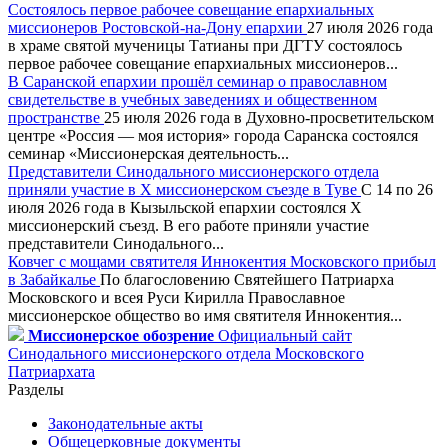
Состоялось первое рабочее совещание епархиальных
миссионеров Ростовской-на-Дону епархии
27 июля 2026 года
в храме святой мученицы Татианы при ДГТУ состоялось
первое рабочее совещание епархиальных миссионеров...
В Саранской епархии прошёл семинар о православном
свидетельстве в учебных заведениях и общественном
пространстве
25 июля 2026 года в Духовно-просветительском
центре «Россия — моя история» города Саранска состоялся
семинар «Миссионерская деятельность...
Представители Синодального миссионерского отдела
приняли участие в X миссионерском съезде в Туве
С 14 по 26
июля 2026 года в Кызыльской епархии состоялся X
миссионерский съезд. В его работе приняли участие
представители Синодального...
Ковчег с мощами святителя Иннокентия Московского прибыл
в Забайкалье
По благословению Святейшего Патриарха
Московского и всея Руси Кирилла Православное
миссионерское общество во имя святителя Иннокентия...
Миссионерское обозрение
Официальный сайт
Синодального миссионерского отдела Московского
Патриархата
Разделы
Законодательные акты
Общецерковные документы