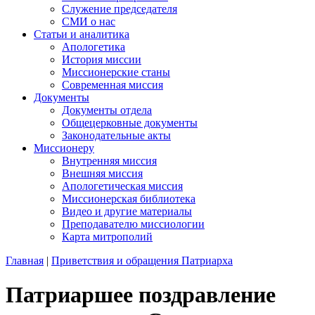
Служение председателя
СМИ о нас
Статьи и аналитика
Апологетика
История миссии
Миссионерские станы
Современная миссия
Документы
Документы отдела
Общецерковные документы
Законодательные акты
Миссионеру
Внутренняя миссия
Внешняя миссия
Апологетическая миссия
Миссионерская библиотека
Видео и другие материалы
Преподавателю миссиологии
Карта митрополий
Главная
|
Приветствия и обращения Патриарха
Патриаршее поздравление