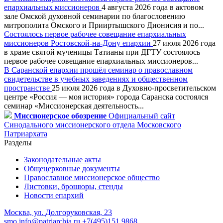
епархиальных миссионеров
4 августа 2026 года в актовом
зале Омской духовной семинарии по благословению
митрополита Омского и Прииртышского Дионисия и по...
Состоялось первое рабочее совещание епархиальных
миссионеров Ростовской-на-Дону епархии
27 июля 2026 года
в храме святой мученицы Татианы при ДГТУ состоялось
первое рабочее совещание епархиальных миссионеров...
В Саранской епархии прошёл семинар о православном
свидетельстве в учебных заведениях и общественном
пространстве
25 июля 2026 года в Духовно-просветительском
центре «Россия — моя история» города Саранска состоялся
семинар «Миссионерская деятельность...
Миссионерское обозрение
Официальный сайт
Синодального миссионерского отдела Московского
Патриархата
Разделы
Законодательные акты
Общецерковные документы
Православное миссионерское общество
Листовки, брошюры, стенды
Новости епархий
Москва, ул. Долгоруковская, 23
smo.info@patriarchia.ru
+7(495)151 9868