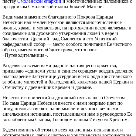
паству
Смоленской епархии
и многочисленных паломников с
праздником Смоленской иконы Божией Матери.
Видимым знамением благодатного Покрова Царицы
Небесной над землей Русской являются многочисленные
иконы, храмы и монастыри, на протяжении веков являемые и
созидаемые для духовного утверждения людей в вере и
благочестии. Древний град Смоленск и его Успенский
кафедральный собор — место особого почитания Ее честного
образа, именуемого «Одигитрия», что значит
«Путеводительница».
Разделяя со всеми вами радость настоящего торжества,
призываю «единеми усты и единем сердцем» воздать должное
благодарение Заступнице усердной всего рода христианского
за обилие милостей и благодеяний, являемых нашей Церкви и
Отечеству с древнейших времен и доныне.
Нелегок исторический и духовный путь нашего Отечества.
Но сама Царица Небесная вместе с нами незримо идет по
нему, помогая сверять наши мысли и деяния с вечными
ангельскими истинами, поставленными нам в руководство Ее
возлюбленным Сыном, Господом нашим Иисусом Христом.
Будем помнить об этом во всех жизненных испытаниях и
обстоятельсвах, дабы с честью и христианским достоинством