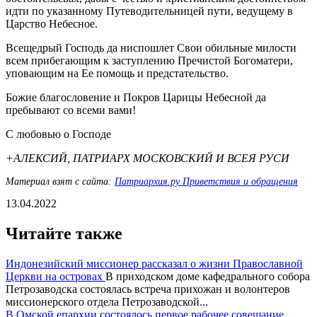
идти по указанному Путеводительницей пути, ведущему в
Царство Небесное.
Всещедрый Господь да ниспошлет Свои обильные милости
всем прибегающим к заступлению Пречистой Богоматери,
уповающим на Ее помощь и предстательство.
Божие благословение и Покров Царицы Небесной да
пребывают со всеми вами!
С любовью о Господе
+АЛЕКСИЙ, ПАТРИАРХ МОСКОВСКИЙ И ВСЕЯ РУСИ
Материал взят с сайта:
Патриархия.ру Приветствия и обращения
13.04.2022
Читайте также
Индонезийский миссионер рассказал о жизни Православной
Церкви на островах
В приходском доме кафедрального собора
Петрозаводска состоялась встреча прихожан и волонтеров
миссионерского отдела Петрозаводской...
В Омской епархии состоялось первое рабочее совещание