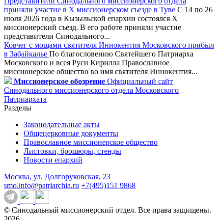
Представители Синодального миссионерского отдела
приняли участие в X миссионерском съезде в Туве
С 14 по 26
июля 2026 года в Кызыльской епархии состоялся X
миссионерский съезд. В его работе приняли участие
представители Синодального...
Ковчег с мощами святителя Иннокентия Московского прибыл
в Забайкалье
По благословению Святейшего Патриарха
Московского и всея Руси Кирилла Православное
миссионерское общество во имя святителя Иннокентия...
Миссионерское обозрение
Официальный сайт
Синодального миссионерского отдела Московского
Патриархата
Разделы
Законодательные акты
Общецерковные документы
Православное миссионерское общество
Листовки, брошюры, стенды
Новости епархий
Москва, ул. Долгоруковская, 23
smo.info@patriarchia.ru
+7(495)151 9868
© Синодальный миссионерский отдел. Все права защищены.
2026