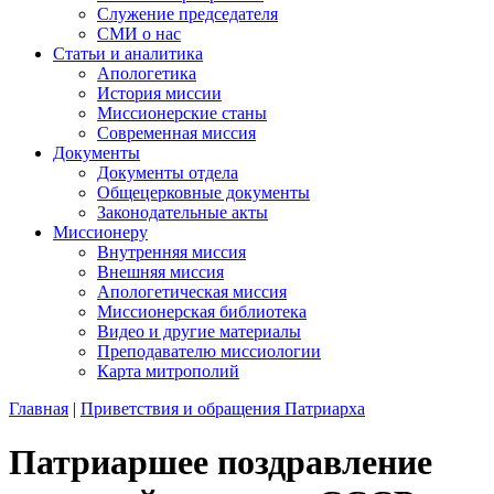
Служение председателя
СМИ о нас
Статьи и аналитика
Апологетика
История миссии
Миссионерские станы
Современная миссия
Документы
Документы отдела
Общецерковные документы
Законодательные акты
Миссионеру
Внутренняя миссия
Внешняя миссия
Апологетическая миссия
Миссионерская библиотека
Видео и другие материалы
Преподавателю миссиологии
Карта митрополий
Главная
|
Приветствия и обращения Патриарха
Патриаршее поздравление