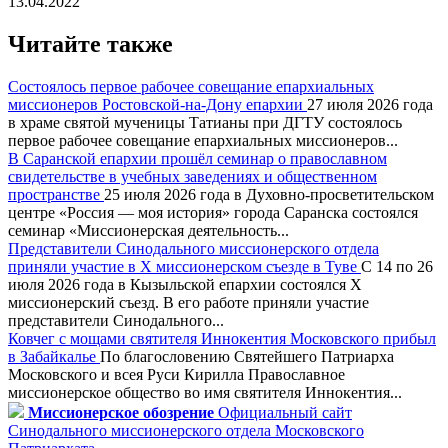
13.04.2022
Читайте также
Состоялось первое рабочее совещание епархиальных
миссионеров Ростовской-на-Дону епархии
27 июля 2026 года
в храме святой мученицы Татианы при ДГТУ состоялось
первое рабочее совещание епархиальных миссионеров...
В Саранской епархии прошёл семинар о православном
свидетельстве в учебных заведениях и общественном
пространстве
25 июля 2026 года в Духовно-просветительском
центре «Россия — моя история» города Саранска состоялся
семинар «Миссионерская деятельность...
Представители Синодального миссионерского отдела
приняли участие в X миссионерском съезде в Туве
С 14 по 26
июля 2026 года в Кызыльской епархии состоялся X
миссионерский съезд. В его работе приняли участие
представители Синодального...
Ковчег с мощами святителя Иннокентия Московского прибыл
в Забайкалье
По благословению Святейшего Патриарха
Московского и всея Руси Кирилла Православное
миссионерское общество во имя святителя Иннокентия...
Миссионерское обозрение
Официальный сайт
Синодального миссионерского отдела Московского