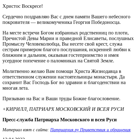
Христос Воскресе!
Сердечно поздравляю Вас с днем памяти Вашего небесного
покровителя — великомученика Георгия Победоносца.
На месте встречи Богом избранных родственниц по плоти,
Пречистой Девы Марии и праведной Елисаветы, послушных
Промыслу Человеколюбца, Вы несете свой крест, служа
сестрам примером благого послушания, искренней любви к
ближним и дальним, оказывая гостеприимство и имея
усердное попечение о паломниках на Святой Земле.
Молитвенно желаю Вам помощи Христа Жизнодавца в
ответственном служении настоятельницы монастыря. Да
сохранит Вас Господь Бог во здравии и благоденствии на
многая лета.
Призываю на Вас и Ваши труды Божие благословение.
+КИРИЛЛ, ПАТРИАРХ МОСКОВСКИЙ И ВСЕЯ РУСИ
Пресс-служба Патриарха Московского и всея Руси
Материал взят с сайта:
Патриархия.ру Приветствия и обращения