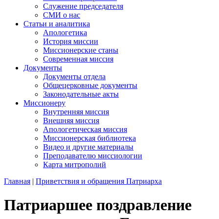
Служение председателя
СМИ о нас
Статьи и аналитика
Апологетика
История миссии
Миссионерские станы
Современная миссия
Документы
Документы отдела
Общецерковные документы
Законодательные акты
Миссионеру
Внутренняя миссия
Внешняя миссия
Апологетическая миссия
Миссионерская библиотека
Видео и другие материалы
Преподавателю миссиологии
Карта митрополий
Главная
|
Приветствия и обращения Патриарха
Патриаршее поздравление