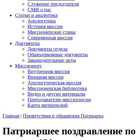
Служение председателя
СМИ о нас
Статьи и аналитика
Апологетика
История миссии
Миссионерские станы
Современная миссия
Документы
Документы отдела
Общецерковные документы
Законодательные акты
Миссионеру
Внутренняя миссия
Внешняя миссия
Апологетическая миссия
Миссионерская библиотека
Видео и другие материалы
Преподавателю миссиологии
Карта митрополий
Главная
|
Приветствия и обращения Патриарха
Патриаршее поздравление по