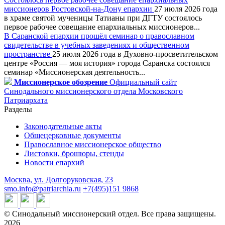
миссионеров Ростовской-на-Дону епархии
27 июля 2026 года
в храме святой мученицы Татианы при ДГТУ состоялось
первое рабочее совещание епархиальных миссионеров...
В Саранской епархии прошёл семинар о православном
свидетельстве в учебных заведениях и общественном
пространстве
25 июля 2026 года в Духовно-просветительском
центре «Россия — моя история» города Саранска состоялся
семинар «Миссионерская деятельность...
Миссионерское обозрение
Официальный сайт
Синодального миссионерского отдела Московского
Патриархата
Разделы
Законодательные акты
Общецерковные документы
Православное миссионерское общество
Листовки, брошюры, стенды
Новости епархий
Москва, ул. Долгоруковская, 23
smo.info@patriarchia.ru
+7(495)151 9868
© Синодальный миссионерский отдел. Все права защищены.
2026