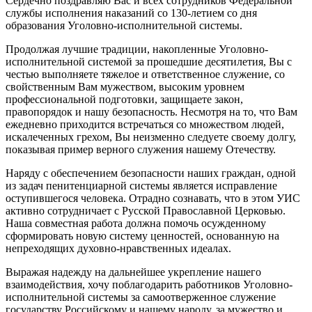
Сердечно поздравляю Вас и всех сотрудников Федеральной
службы исполнения наказаний со 130-летием со дня
образования Уголовно-исполнительной системы.
Продолжая лучшие традиции, накопленные Уголовно-
исполнительной системой за прошедшие десятилетия, Вы с
честью выполняете тяжелое и ответственное служение, со
свойственным Вам мужеством, высоким уровнем
профессиональной подготовки, защищаете закон,
правопорядок и нашу безопасность. Несмотря на то, что Вам
ежедневно приходится встречаться со множеством людей,
искалеченных грехом, Вы неизменно следуете своему долгу,
показывая пример верного служения нашему Отечеству.
Наряду с обеспечением безопасности наших граждан, одной
из задач пенитенциарной системы является исправление
оступившегося человека. Отрадно сознавать, что в этом УИС
активно сотрудничает с Русской Православной Церковью.
Наша совместная работа должна помочь осужденному
сформировать новую систему ценностей, основанную на
непреходящих духовно-нравственных идеалах.
Выражая надежду на дальнейшее укрепление нашего
взаимодействия, хочу поблагодарить работников Уголовно-
исполнительной системы за самоотверженное служение
государству Российскому и нашему народу, за мужество и