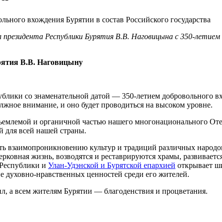
 президента Республики Бурятия В.В. Наговицына с 350-летием 
рятия В.В. Наговицыну
ублики со знаменательной датой ― 350-летием добровольного вх
лжное внимание, и оно будет проводиться на высоком уровне.
тъемлемой и органичной частью нашего многонационального Оте
й для всей нашей страны.
ать взаимопроникновению культур и традиций различных народов
церковная жизнь, возводятся и реставрируются храмы, развиваетс
 Республики и
Улан-Удэнской и Бурятской епархией
открывает ши
ие духовно-нравственных ценностей среди его жителей.
, а всем жителям Бурятии ― благоденствия и процветания.