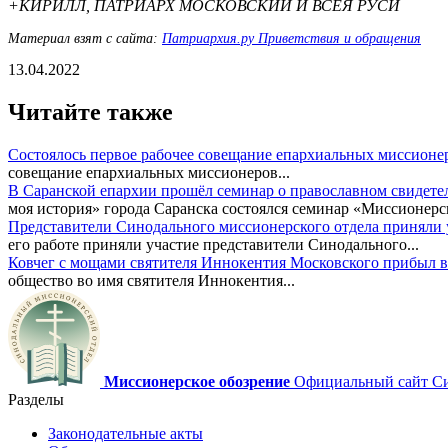
+КИРИЛЛ, ПАТРИАРХ МОСКОВСКИЙ И ВСЕЯ РУСИ
Материал взят с сайта:
Патриархия.ру Приветствия и обращения
13.04.2022
Читайте также
Состоялось первое рабочее совещание епархиальных миссионе
совещание епархиальных миссионеров...
В Саранской епархии прошёл семинар о православном свидете
моя история» города Саранска состоялся семинар «Миссионерск
Представители Синодального миссионерского отдела приняли у
его работе приняли участие представители Синодального...
Ковчег с мощами святителя Иннокентия Московского прибыл в
общество во имя святителя Иннокентия...
Миссионерское обозрение
Официальный сайт Син
Разделы
Законодательные акты