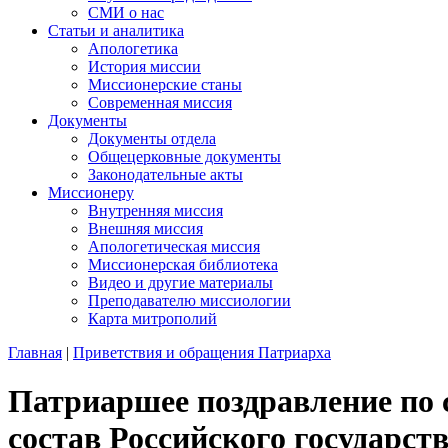
СМИ о нас
Статьи и аналитика
Апологетика
История миссии
Миссионерские станы
Современная миссия
Документы
Документы отдела
Общецерковные документы
Законодательные акты
Миссионеру
Внутренняя миссия
Внешняя миссия
Апологетическая миссия
Миссионерская библиотека
Видео и другие материалы
Преподавателю миссиологии
Карта митрополий
Главная
|
Приветствия и обращения Патриарха
Патриаршее поздравление по 
состав Российского государст