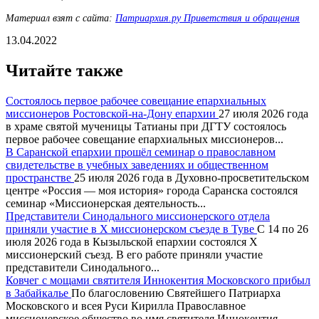
Материал взят с сайта:
Патриархия.ру Приветствия и обращения
13.04.2022
Читайте также
Состоялось первое рабочее совещание епархиальных
миссионеров Ростовской-на-Дону епархии
27 июля 2026 года
в храме святой мученицы Татианы при ДГТУ состоялось
первое рабочее совещание епархиальных миссионеров...
В Саранской епархии прошёл семинар о православном
свидетельстве в учебных заведениях и общественном
пространстве
25 июля 2026 года в Духовно-просветительском
центре «Россия — моя история» города Саранска состоялся
семинар «Миссионерская деятельность...
Представители Синодального миссионерского отдела
приняли участие в X миссионерском съезде в Туве
С 14 по 26
июля 2026 года в Кызыльской епархии состоялся X
миссионерский съезд. В его работе приняли участие
представители Синодального...
Ковчег с мощами святителя Иннокентия Московского прибыл
в Забайкалье
По благословению Святейшего Патриарха
Московского и всея Руси Кирилла Православное
миссионерское общество во имя святителя Иннокентия...