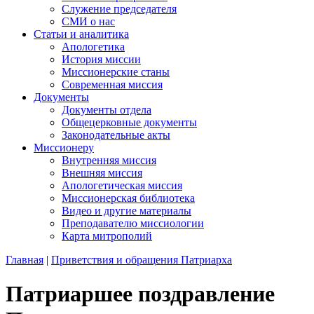
Служение председателя
СМИ о нас
Статьи и аналитика
Апологетика
История миссии
Миссионерские станы
Современная миссия
Документы
Документы отдела
Общецерковные документы
Законодательные акты
Миссионеру
Внутренняя миссия
Внешняя миссия
Апологетическая миссия
Миссионерская библиотека
Видео и другие материалы
Преподавателю миссиологии
Карта митрополий
Главная
|
Приветствия и обращения Патриарха
Патриаршее поздравление