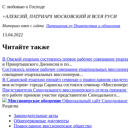
С любовью о Господе
+АЛЕКСИЙ, ПАТРИАРХ МОСКОВСКИЙ И ВСЕЯ РУСИ
Материал взят с сайта:
Патриархия.ру Приветствия и обращения
13.04.2022
Читайте также
В Омской епархии состоялось первое рабочее совещание епар
и Прииртышского Дионисия и по...
Состоялось первое рабочее совещание епархиальных миссионе
совещание епархиальных миссионеров...
В Саранской епархии прошёл семинар о православном свидете
моя история» города Саранска состоялся семинар «Миссионерск
Представители Синодального миссионерского отдела приняли у
его работе приняли участие представители Синодального...
Миссионерское обозрение
Официальный сайт Синодального
Разделы
Законодательные акты
Общецерковные документы
Православное миссионерское общество