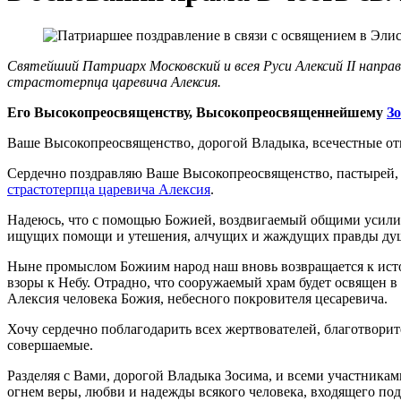
Святейший Патриарх Московский и всея Руси Алексий II направи
страстотерпца царевича Алексия.
Его Высокопреосвященству, Высокопреосвященнейшему
З
Ваше Высокопреосвященство, дорогой Владыка, всечестные отц
Сердечно поздравляю Ваше Высокопреосвященство, пастырей, 
страстотерпца царевича Алексия
.
Надеюсь, что с помощью Божией, воздвигаемый общими усилия
ищущих помощи и утешения, алчущих и жаждущих правды душ
Ныне промыслом Божиим народ наш вновь возвращается к исто
взоры к Небу. Отрадно, что сооружаемый храм будет освящен в 
Алексия человека Божия, небесного покровителя цесаревича.
Хочу сердечно поблагодарить всех жертвователей, благотворит
совершаемые.
Разделяя с Вами, дорогой Владыка Зосима, и всеми участникам
огнем веры, любви и надежды всякого человека, входящего под