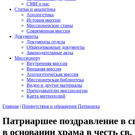
СМИ о нас
Статьи и аналитика
Апологетика
История миссии
Миссионерские станы
Современная миссия
Документы
Документы отдела
Общецерковные документы
Законодательные акты
Миссионеру
Внутренняя миссия
Внешняя миссия
Апологетическая миссия
Миссионерская библиотека
Видео и другие материалы
Преподавателю миссиологии
Карта митрополий
Главная
|
Приветствия и обращения Патриарха
Патриаршее поздравление в с
в основании храма в честь св