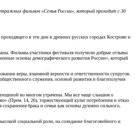
метражных фильмов «Семья России», который проходит с 30
роходящего в эти дни в древних русских городах Костроме и
аны. Фильмы-участники фестиваля получили добрые отзывы
венные основы демографического развития России», который
овании веры, взаимной верности и ответственности супругов.
общественного служения, основой развития и благополучия
женщиной во многом утрачены. Мы все чаще слышим о
о» (Прем. 14, 26), торжествующий культ потребления и отказ
я сохранения брака и семьи как основы духовно сильного,
высокой социальной роли, на созидание благоговейного и