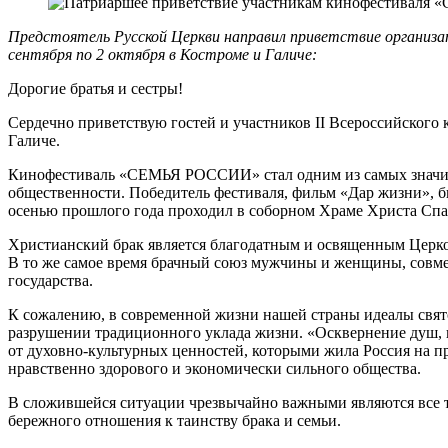
Предстоятель Русской Церкви направил приветствие организа
сентября по 2 октября в Костроме и Галиче:
Дорогие братья и сестры!
Сердечно приветствую гостей и участников II Всероссийског
Галиче.
Кинофестиваль «СЕМЬЯ РОССИИ» стал одним из самых значимы
общественности. Победитель фестиваля, фильм «Дар жизни», 
осенью прошлого года проходил в соборном Храме Христа Спа
Христианский брак является благодатным и освященным Церков
В то же самое время брачный союз мужчины и женщины, совме
государства.
К сожалению, в современной жизни нашей страны идеалы свя
разрушении традиционного уклада жизни. «Осквернение душ, п
от духовно-культурных ценностей, которыми жила Россия на пр
нравственно здорового и экономически сильного общества.
В сложившейся ситуации чрезвычайно важными являются все те
бережного отношения к таинству брака и семьи.