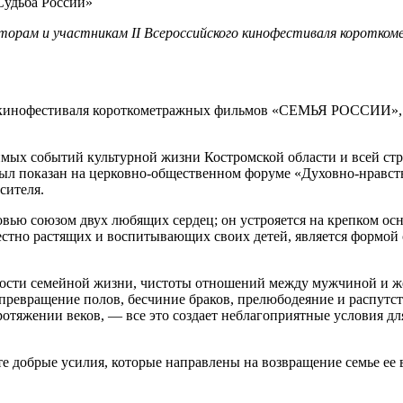
торам и участникам II Всероссийского кинофестиваля коротко
о кинофестиваля короткометражных фильмов «СЕМЬЯ РОССИИ», п
х событий культурной жизни Костромской области и всей стр
был показан на церковно-общественном форуме «Духовно-нравст
сителя.
ью союзом двух любящих сердец; он устрояется на крепком осн
стно растящих и воспитывающих своих детей, является формой 
тости семейной жизни, чистоты отношений между мужчиной и 
ревращение полов, бесчиние браков, прелюбодеяние и распутств
отяжении веков, — все это создает неблагоприятные условия дл
 добрые усилия, которые направлены на возвращение семье ее 