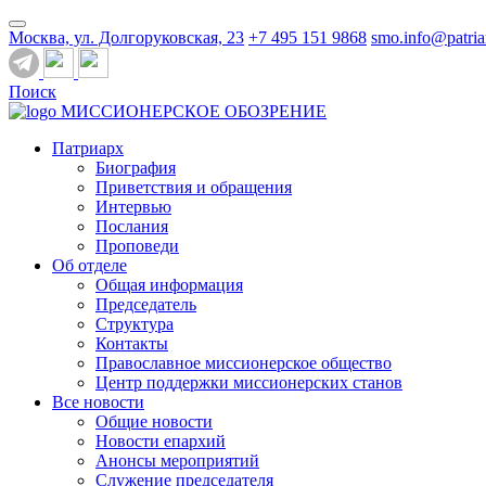
Москва, ул. Долгоруковская, 23
+7 495 151 9868
smo.info@patria
Поиск
МИССИОНЕРСКОЕ ОБОЗРЕНИЕ
Патриарх
Биография
Приветствия и обращения
Интервью
Послания
Проповеди
Об отделе
Общая информация
Председатель
Структура
Контакты
Православное миссионерское общество
Центр поддержки миссионерских станов
Все новости
Общие новости
Новости епархий
Анонсы мероприятий
Служение председателя