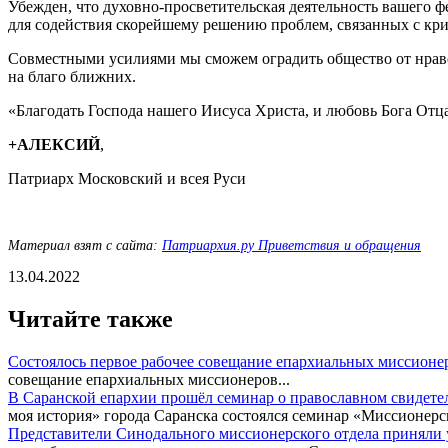
Убежден, что духовно-просветительская деятельность вашего ф
для содействия скорейшему решению проблем, связанных с кри
Совместными усилиями мы сможем оградить общество от нравс
на благо ближних.
«Благодать Господа нашего Иисуса Христа, и любовь Бога Отца,
+АЛЕКСИЙ
,
Патриарх Московский и всея Руси
Материал взят с сайта:
Патриархия.ру Приветствия и обращения
13.04.2022
Читайте также
Состоялось первое рабочее совещание епархиальных миссионе
совещание епархиальных миссионеров...
В Саранской епархии прошёл семинар о православном свидете
моя история» города Саранска состоялся семинар «Миссионерск
Представители Синодального миссионерского отдела приняли у