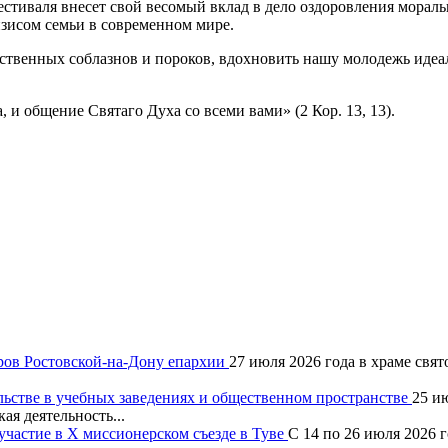
естиваля внесет свой весомый вклад в дело оздоровления морал
зисом семьи в современном мире.
твенных соблазнов и пороков, вдохновить нашу молодежь идеал
 и общение Святаго Духа со всеми вами» (2 Кор. 13, 13).
ров Ростовской-на-Дону епархии
27 июля 2026 года в храме свя
льстве в учебных заведениях и общественном пространстве
25 и
ая деятельность...
частие в X миссионерском съезде в Туве
С 14 по 26 июля 2026 