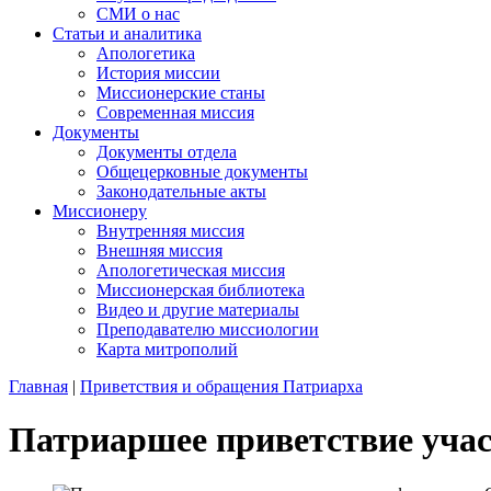
СМИ о нас
Статьи и аналитика
Апологетика
История миссии
Миссионерские станы
Современная миссия
Документы
Документы отдела
Общецерковные документы
Законодательные акты
Миссионеру
Внутренняя миссия
Внешняя миссия
Апологетическая миссия
Миссионерская библиотека
Видео и другие материалы
Преподавателю миссиологии
Карта митрополий
Главная
|
Приветствия и обращения Патриарха
Патриаршее приветствие уча