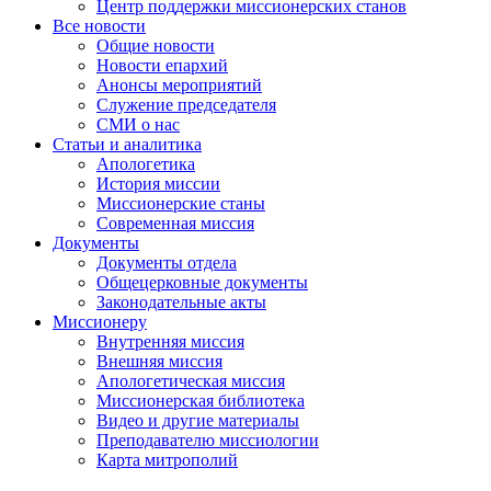
Центр поддержки миссионерских станов
Все новости
Общие новости
Новости епархий
Анонсы мероприятий
Служение председателя
СМИ о нас
Статьи и аналитика
Апологетика
История миссии
Миссионерские станы
Современная миссия
Документы
Документы отдела
Общецерковные документы
Законодательные акты
Миссионеру
Внутренняя миссия
Внешняя миссия
Апологетическая миссия
Миссионерская библиотека
Видео и другие материалы
Преподавателю миссиологии
Карта митрополий