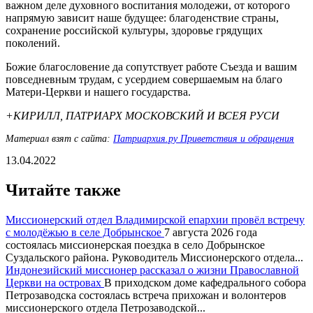
важном деле духовного воспитания молодежи, от которого
напрямую зависит наше будущее: благоденствие страны,
сохранение российской культуры, здоровье грядущих
поколений.
Божие благословение да сопутствует работе Съезда и вашим
повседневным трудам, с усердием совершаемым на благо
Матери-Церкви и нашего государства.
+КИРИЛЛ, ПАТРИАРХ МОСКОВСКИЙ И ВСЕЯ РУСИ
Материал взят с сайта:
Патриархия.ру Приветствия и обращения
13.04.2022
Читайте также
Миссионерский отдел Владимирской епархии провёл встречу
с молодёжью в селе Добрынское
7 августа 2026 года
состоялась миссионерская поездка в село Добрынское
Суздальского района. Руководитель Миссионерского отдела...
Индонезийский миссионер рассказал о жизни Православной
Церкви на островах
В приходском доме кафедрального собора
Петрозаводска состоялась встреча прихожан и волонтеров
миссионерского отдела Петрозаводской...