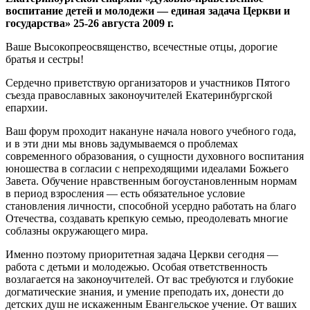
воспитание детей и молодежи — единая задача Церкви и
государства» 25-26 августа 2009 г.
Ваше Высокопреосвященство, всечестные отцы, дорогие
братья и сестры!
Сердечно приветствую организаторов и участников Пятого
съезда православных законоучителей Екатеринбургской
епархии.
Ваш форум проходит накануне начала нового учебного года,
и в эти дни мы вновь задумываемся о проблемах
современного образования, о сущности духовного воспитания
юношества в согласии с непреходящими идеалами Божьего
Завета. Обучение нравственным богоустановленным нормам
в период взросления — есть обязательное условие
становления личности, способной усердно работать на благо
Отечества, создавать крепкую семью, преодолевать многие
соблазны окружающего мира.
Именно поэтому приоритетная задача Церкви сегодня —
работа с детьми и молодежью. Особая ответственность
возлагается на законоучителей. От вас требуются и глубокие
догматические знания, и умение преподать их, донести до
детских душ не искаженным Евангельское учение. От ваших