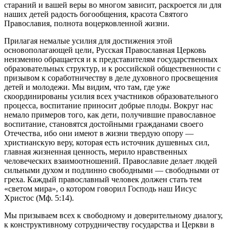
стараний и вашей веры во многом зависит, раскроется ли для
наших детей радость богообщения, красота Святого
Православия, полнота воцерковленной жизни.
Прилагая немалые усилия для достижения этой
основополагающей цели, Русская Православная Церковь
неизменно обращается и к представителям государственных
образовательных структур, и к российской общественности с
призывом к соработничеству в деле духовного просвещения
детей и молодежи. Мы видим, что там, где уже
скоординированы усилия всех участников образовательного
процесса, воспитание приносит добрые плоды. Вокруг нас
немало примеров того, как дети, получившие православное
воспитание, становятся достойными гражданами своего
Отечества, ибо они имеют в жизни твердую опору —
христианскую веру, которая есть источник душевных сил,
главная жизненная ценность, мерило нравственных
человеческих взаимоотношений. Православие делает людей
сильными духом и подлинно свободными — свободными от
греха. Каждый православный человек должен стать тем
«светом мира», о котором говорил Господь наш Иисус
Христос (Мф. 5:14).
Мы призываем всех к свободному и доверительному диалогу,
к конструктивному сотрудничеству государства и Церкви в