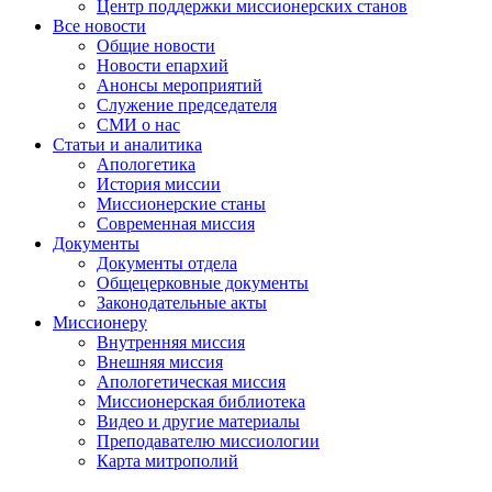
Центр поддержки миссионерских станов
Все новости
Общие новости
Новости епархий
Анонсы мероприятий
Служение председателя
СМИ о нас
Статьи и аналитика
Апологетика
История миссии
Миссионерские станы
Современная миссия
Документы
Документы отдела
Общецерковные документы
Законодательные акты
Миссионеру
Внутренняя миссия
Внешняя миссия
Апологетическая миссия
Миссионерская библиотека
Видео и другие материалы
Преподавателю миссиологии
Карта митрополий