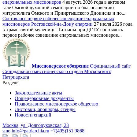
епархиальных миссионеров
4 августа 2026 года в актовом
зале Омской духовной семинарии по благословению
митрополита Омского и Прииртышского Дионисия и по...
Состоялось первое рабочее совещание епархиальных
миссионеров Ростовской-на-Дону епархии
27 июля 2026 года
в храме святой мученицы Татианы при ДГТУ состоялось
первое рабочее совещание епархиальных миссионеров...
Миссионерское обозрение
Официальный сайт
Синодального миссионерского отдела Московского
Патриархата
Разделы
Законодательные акты
Общецерковные документы
Православное миссионерское общество
Листовки, брошюры, стенды
Новости епархий
Москва, ул. Долгоруковская, 23
smo.info@patriarchia.ru
+7(495)151 9868