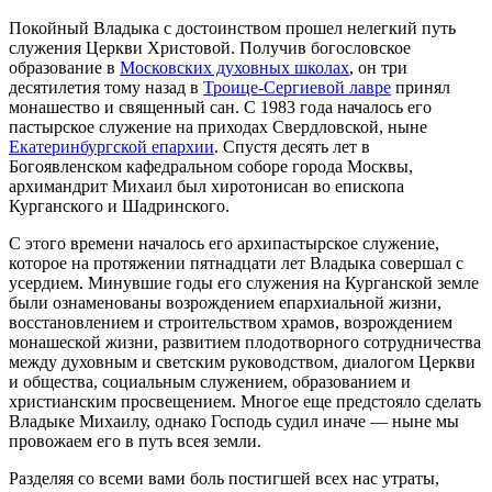
Покойный Владыка с достоинством прошел нелегкий путь
служения Церкви Христовой. Получив богословское
образование в
Московских духовных школах
, он три
десятилетия тому назад в
Троице-Сергиевой лавре
принял
монашество и священный сан. С 1983 года началось его
пастырское служение на приходах Свердловской, ныне
Екатеринбургской епархии
. Спустя десять лет в
Богоявленском кафедральном соборе города Москвы,
архимандрит Михаил был хиротонисан во епископа
Курганского и Шадринского.
С этого времени началось его архипастырское служение,
которое на протяжении пятнадцати лет Владыка совершал с
усердием. Минувшие годы его служения на Курганской земле
были ознаменованы возрождением епархиальной жизни,
восстановлением и строительством храмов, возрождением
монашеской жизни, развитием плодотворного сотрудничества
между духовным и светским руководством, диалогом Церкви
и общества, социальным служением, образованием и
христианским просвещением. Многое еще предстояло сделать
Владыке Михаилу, однако Господь судил иначе — ныне мы
провожаем его в путь всея земли.
Разделяя со всеми вами боль постигшей всех нас утраты,