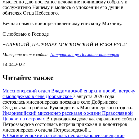
мысленно даю последнее целование почившему собрату и
сослужителю Нашему и молюсь о упокоении его души в
обителях Отца Небесного.
Вечная память новопреставленному епископу Михаилу.
С любовью о Господе
+АЛЕКСИЙ, ПАТРИАРХ МОСКОВСКИЙ И ВСЕЯ РУСИ
Материал взят с сайта:
Патриархия.ру Послания патриарха
14.04.2022
Читайте также
Миссионерский отдел Владимирской епархии провёл встречу
с молодёжью в селе Добрынское
7 августа 2026 года
состоялась миссионерская поездка в село Добрынское
Суздальского района. Руководитель Миссионерского отдела...
Индонезийский миссионер рассказал о жизни Православной
Церкви на островах
В приходском доме кафедрального собора
Петрозаводска состоялась встреча прихожан и волонтеров
миссионерского отдела Петрозаводской...
В Омской епархии состоялось первое рабочее совещание