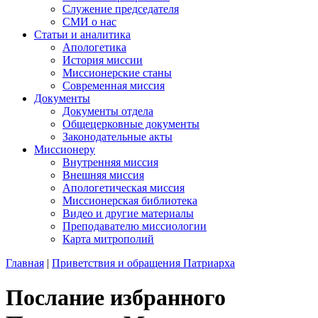
Служение председателя
СМИ о нас
Статьи и аналитика
Апологетика
История миссии
Миссионерские станы
Современная миссия
Документы
Документы отдела
Общецерковные документы
Законодательные акты
Миссионеру
Внутренняя миссия
Внешняя миссия
Апологетическая миссия
Миссионерская библиотека
Видео и другие материалы
Преподавателю миссиологии
Карта митрополий
Главная
|
Приветствия и обращения Патриарха
Послание избранного