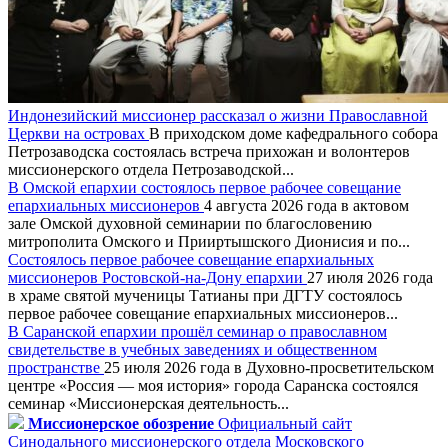
Индонезийский миссионер рассказал о жизни Православной
Церкви на островах
В приходском доме кафедрального собора
Петрозаводска состоялась встреча прихожан и волонтеров
миссионерского отдела Петрозаводской...
В Омской епархии состоялось первое рабочее совещание
епархиальных миссионеров
4 августа 2026 года в актовом
зале Омской духовной семинарии по благословению
митрополита Омского и Прииртышского Дионисия и по...
Состоялось первое рабочее совещание епархиальных
миссионеров Ростовской-на-Дону епархии
27 июля 2026 года
в храме святой мученицы Татианы при ДГТУ состоялось
первое рабочее совещание епархиальных миссионеров...
В Саранской епархии прошёл семинар о православном
свидетельстве в учебных заведениях и общественном
пространстве
25 июля 2026 года в Духовно-просветительском
центре «Россия — моя история» города Саранска состоялся
семинар «Миссионерская деятельность...
Миссионерское обозрение
Официальный сайт
Синодального миссионерского отдела Московского