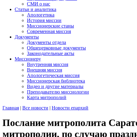
СМИ о нас
Статьи и аналитика
Апологетика
История миссии
Миссионерские станы
Современная миссия
Документы
Документы отдела
Общецерковные документы
Законодательные акты
Миссионеру
Внутренняя миссия
Внешняя миссия
Апологетическая миссия
Миссионерская библиотека
Видео и другие материалы
Преподавателю миссиологии
Карта митрополий
Главная
|
Все новости
|
Новости епархий
Послание митрополита Сарато
митрополии, по случаю празд