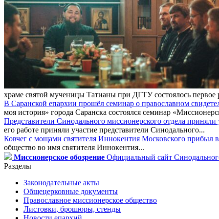
храме святой мученицы Татианы при ДГТУ состоялось первое 
В Саранской епархии прошёл семинар о православном свидете
моя история» города Саранска состоялся семинар «Миссионерск
Представители Синодального миссионерского отдела приняли у
его работе приняли участие представители Синодального...
Ковчег с мощами святителя Иннокентия Московского прибыл в
общество во имя святителя Иннокентия...
Миссионерское обозрение
Официальный сайт Синодального
Разделы
Законодательные акты
Общецерковные документы
Православное миссионерское общество
Листовки, брошюры, стенды
Новости епархий