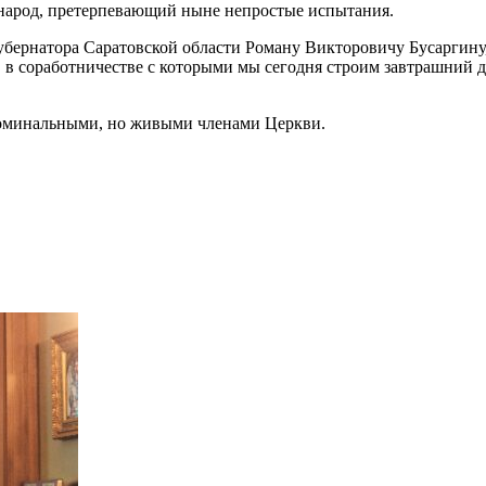
ш народ, претерпевающий ныне непростые испытания.
бернатора Саратовской области Роману Викторовичу Бусаргину,
и, в соработничестве с которыми мы сегодня строим завтрашний 
е номинальными, но живыми членами Церкви.