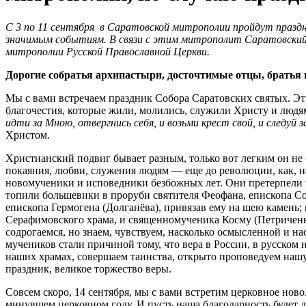
С 3 по 11 сентября в Саратовской митрополии пройдут праз
значимым событиям. В связи с этим митрополит Саратовский
митрополии Русской Православной Церкви.
Дорогие собратья архипастыри, досточтимые отцы, братья 
Мы с вами встречаем праздник Собора Саратовских святых. Эти
благочестия, которые жили, молились, служили Христу и людям
идти за Мною, отвергнись себя, и возьми крест свой, и следуй 
Христом.
Христианский подвиг бывает разным, только вот легким он не б
покаяния, любви, служения людям — еще до революции, как, 
новомученики и исповедники безбожных лет. Они претерпели ве
топили большевики в проруби святителя Феофана, епископа Сол
епископа Гермогена (Долганёва), привязав ему на шею камень
Серафимовского храма, и священномученика Косму (Петриченко
содрогаемся, но знаем, чувствуем, насколько осмысленной и н
мучеников стали причиной тому, что вера в России, в русском 
наших храмах, совершаем таинства, открыто проповедуем нашу в
праздник, великое торжество веры.
Совсем скоро, 14 сентября, мы с вами встретим церковное ново
минувшем церковном году. И пусть наша благодарность будет д