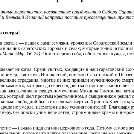
дничные мероприятия, посвященные празднованию Собора Сарат
 и Вольский Игнатий направил послание преосвященным архипа
и сестры!
 святые — наши с вами земляки, уроженцы Саратовской земли и 
 в наших саратовских городах и селах; которые точно исполнил
за Мною
(Мф.
16
, 24)
.
Они отвергли себя, собственные нужды, пот
ывает никогда. Среди святых, входящих в наш саратовский Собор
например, святитель Иннокентий, епископ Саратовский и Пензен
ликие страдания, многие из них приняли мученическую смерть за
икамского, который до своего вдовства и пострига много лет с
; как расстреливали священномученика Михаила Платонова, кото
), который был простым крестьянином, а священником решил ст
асколько свободной была их великая жертва. Христов Крест откр
народе не умерла, несмотря на все усилия гонителей. Благодаря
еру, без опаски учим вере детей, строим новые храмы и возрожд
летие — начало индикта или церковного года. Потому самое время
еятельной, потому что всякое благодеяние Господне мы должны 