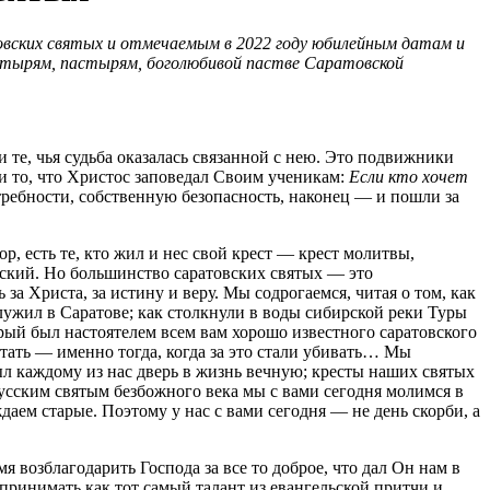
овских святых и отмечаемым в 2022 году юбилейным датам и
стырям, пастырям, боголюбивой пастве Саратовской
те, чья судьба оказалась связанной с нею. Это подвижники
и то, что Христос заповедал Своим ученикам:
Если кто хочет
ребности, собственную безопасность, наконец — и пошли за
, есть те, кто жил и нес свой крест — крест молитвы,
ский. Но большинство саратовских святых — это
 Христа, за истину и веру. Мы содрогаемся, читая о том, как
лужил в Саратове; как столкнули в воды сибирской реки Туры
рый был настоятелем всем вам хорошо известного саратовского
ать — именно тогда, когда за это стали убивать… Мы
ыл каждому из нас дверь в жизнь вечную; кресты наших святых
 русским святым безбожного века мы с вами сегодня молимся в
аем старые. Поэтому у нас с вами сегодня — не день скорби, а
 возблагодарить Господа за все то доброе, что дал Он нам в
принимать как тот самый талант из евангельской притчи и