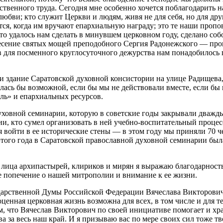
венного труда. Сегодня мне особенно хочется поблагодарить н
о любви; кто служит Церкви и людям, живя не для себя, но для 
я, когда им вручают епархиальную награду; это те наши пропов
то удалось нам сделать в минувшем церковном году, сделано со
несение святых мощей преподобного Сергия Радонежского — про
 для посменного круглосуточного дежурства нам понадобилось пя
и здание Саратовской духовной консистории на улице Радищева,
залась бы возможной, если бы мы не действовали вместе, если 
ль» и епархиальных ресурсов.
уховной семинарии, которую в советские годы закрывали дважды
ии, кто сумел организовать в ней учебно-воспитательный процес
 войти в ее исторические стены — в этом году мы приняли 70 ч
того года в Саратовской православной духовной семинарии была
От лица архипастырей, клириков и мирян я выражаю благодарн
 попечение о нашей митрополии и внимание к ее жизни.
ударственной Думы Российской Федерации Вячеслава Викторович
ценная церковная жизнь возможна для всех, в том числе и для т
м, что Вячеслав Викторович по своей инициативе помогает и хра
 за весь наш край. И я призываю вас по мере своих сил тоже тво