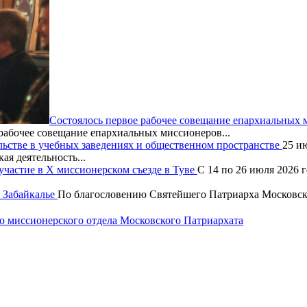
Состоялось первое рабочее совещание епархиальных
рабочее совещание епархиальных миссионеров...
льстве в учебных заведениях и общественном пространстве
25 и
ая деятельность...
частие в X миссионерском съезде в Туве
С 14 по 26 июля 2026 
 Забайкалье
По благословению Святейшего Патриарха Московско
 миссионерского отдела Московского Патриархата