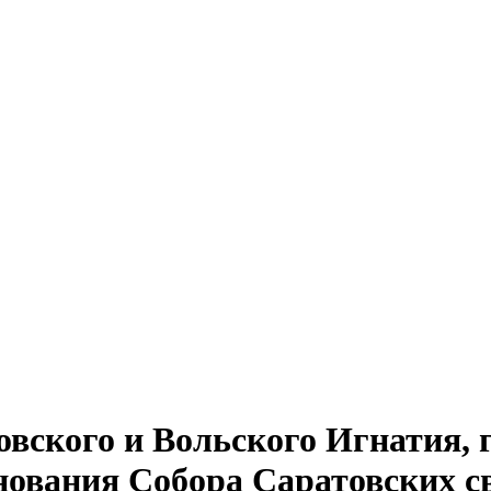
вского и Вольского Игнатия, 
нования Собора Саратовских 