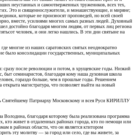
аших неустанных и самоотверженных тружеников, всех тех,
других. Это и священнослужители, и монашествующие, и миряне;
едники, которые не произносят проповедей, но всей своей
борно, вместе, усилиями многих самых разных людей. Духовный
шел достойно благодаря многим людям, от первых лиц региона
тьсот человек, и они легко нашлись. В эти дни святыне на
 где многие из наших саратовских святых неоднократно
бы не было консолидации государственных, муниципальных
: сразу после революции и потом, в хрущевские годы. Низкий
с, быт семинаристов, благодаря кому наша духовная школа
еловек, гораздо больше, чем в прошлые годы. Решением
 открыта магистратура, что позволяет выйти на новый
ость Святейшему Патриарху Московскому и всея Руси КИРИЛЛУ
а Володина, благодаря которому была реализована программа
ех, кто живет в отдаленных районах города, кто по немощи или
мам в районах области, что он является ктитором
рить эту молитву — за город или село, где вы живете, за