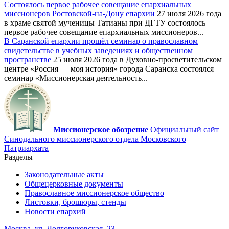
Состоялось первое рабочее совещание епархиальных
миссионеров Ростовской-на-Дону епархии
27 июля 2026 года
в храме святой мученицы Татианы при ДГТУ состоялось
первое рабочее совещание епархиальных миссионеров...
В Саранской епархии прошёл семинар о православном
свидетельстве в учебных заведениях и общественном
пространстве
25 июля 2026 года в Духовно-просветительском
центре «Россия — моя история» города Саранска состоялся
семинар «Миссионерская деятельность...
Миссионерское обозрение
Официальный сайт
Синодального миссионерского отдела Московского
Патриархата
Разделы
Законодательные акты
Общецерковные документы
Православное миссионерское общество
Листовки, брошюры, стенды
Новости епархий
Москва, ул. Долгоруковская, 23