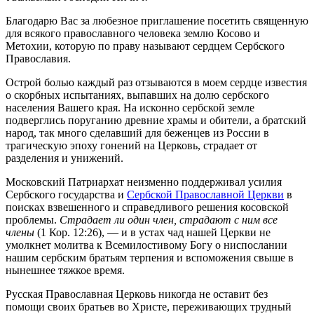
Благодарю Вас за любезное приглашение посетить священную
для всякого православного человека землю Косово и
Метохии, которую по праву называют сердцем Сербского
Православия.
Острой болью каждый раз отзываются в моем сердце известия
о скорбных испытаниях, выпавших на долю сербского
населения Вашего края. На исконно сербской земле
подверглись поруганию древние храмы и обители, а братский
народ, так много сделавший для беженцев из России в
трагическую эпоху гонений на Церковь, страдает от
разделения и унижений.
Московский Патриархат неизменно поддерживал усилия
Сербского государства и
Сербской Православной Церкви
в
поисках взвешенного и справедливого решения косовской
проблемы.
Страдает ли один член, страдают с ним все
члены
(1 Кор. 12:26), — и в устах чад нашей Церкви не
умолкнет молитва к Всемилостивому Богу о ниспослании
нашим сербским братьям терпения и вспоможения свыше в
нынешнее тяжкое время.
Русская Православная Церковь никогда не оставит без
помощи своих братьев во Христе, переживающих трудный