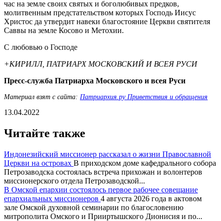
час на земле своих святых и боголюбивых предков,
молитвенным предстательством которых Господь Иисус
Христос да утвердит навеки благостояние Церкви святителя
Саввы на земле Косово и Метохии.
С любовью о Господе
+КИРИЛЛ, ПАТРИАРХ МОСКОВСКИЙ И ВСЕЯ РУСИ
Пресс-служба Патриарха Московского и всея Руси
Материал взят с сайта:
Патриархия.ру Приветствия и обращения
13.04.2022
Читайте также
Индонезийский миссионер рассказал о жизни Православной
Церкви на островах
В приходском доме кафедрального собора
Петрозаводска состоялась встреча прихожан и волонтеров
миссионерского отдела Петрозаводской...
В Омской епархии состоялось первое рабочее совещание
епархиальных миссионеров
4 августа 2026 года в актовом
зале Омской духовной семинарии по благословению
митрополита Омского и Прииртышского Дионисия и по...