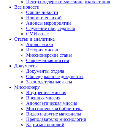
Центр поддержки миссионерских станов
Все новости
Общие новости
Новости епархий
Анонсы мероприятий
Служение председателя
СМИ о нас
Статьи и аналитика
Апологетика
История миссии
Миссионерские станы
Современная миссия
Документы
Документы отдела
Общецерковные документы
Законодательные акты
Миссионеру
Внутренняя миссия
Внешняя миссия
Апологетическая миссия
Миссионерская библиотека
Видео и другие материалы
Преподавателю миссиологии
Карта митрополий