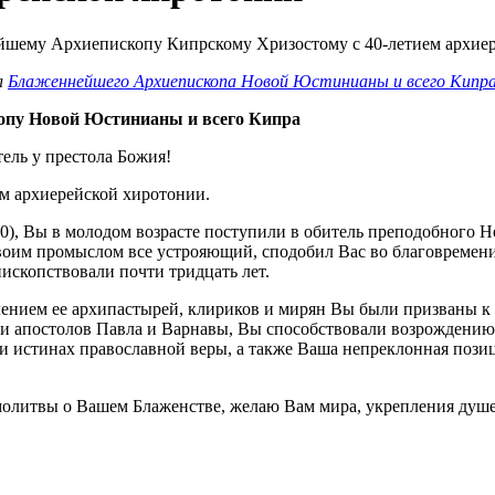
л
Блаженнейшего Архиепископа Новой Юстинианы и всего Кипр
копу Новой Юстинианы и всего Кипра
ель у престола Божия!
ем архиерейской хиротонии.
10), Вы в молодом возрасте поступили в обитель преподобного Н
воим промыслом все устрояющий, сподобил Вас во благовремени
скопствовали почти тридцать лет.
ением ее архипастырей, клириков и мирян Вы были призваны к 
ми апостолов Павла и Варнавы, Вы способствовали возрождени
 и истинах православной веры, а также Ваша непреклонная пози
т молитвы о Вашем Блаженстве, желаю Вам мира, укрепления ду