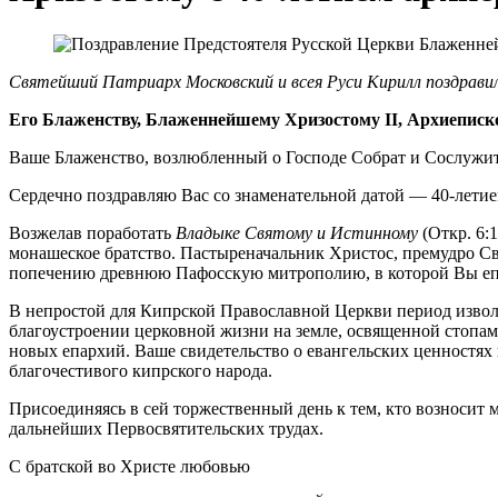
Святейший Патриарх Московский и всея Руси Кирилл поздрави
Его Блаженству, Блаженнейшему Хризостому II, Архиепис
Ваше Блаженство, возлюбленный о Господе Собрат и Сослужит
Сердечно поздравляю Вас со знаменательной датой — 40-лети
Возжелав поработать
Владыке Святому и Истинному
(Откр. 6:
монашеское братство. Пастыреначальник Христос, премудро С
попечению древнюю Пафосскую митрополию, в которой Вы епи
В непростой для Кипрской Православной Церкви период извол
благоустроении церковной жизни на земле, освященной стопа
новых епархий. Ваше свидетельство о евангельских ценностях
благочестивого кипрского народа.
Присоединяясь в сей торжественный день к тем, кто возноси
дальнейших Первосвятительских трудах.
С братской во Христе любовью