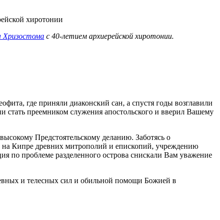
а Хризостома
с 40-летием архиерейской хиротонии.
еофита, где приняли диаконский сан, а спустя годы возглавили
и стать преемником служения апостольского и вверил Вашему
высокому Предстоятельскому деланию. Заботясь о
ю на Кипре древних митрополий и епископий, учреждению
ция по проблеме разделенного острова снискали Вам уважение
шевных и телесных сил и обильной помощи Божией в