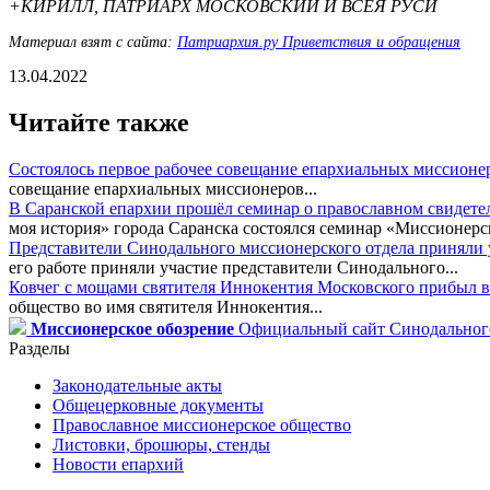
+КИРИЛЛ, ПАТРИАРХ МОСКОВСКИЙ И ВСЕЯ РУСИ
Материал взят с сайта:
Патриархия.ру Приветствия и обращения
13.04.2022
Читайте также
Состоялось первое рабочее совещание епархиальных миссионе
совещание епархиальных миссионеров...
В Саранской епархии прошёл семинар о православном свидете
моя история» города Саранска состоялся семинар «Миссионерск
Представители Синодального миссионерского отдела приняли у
его работе приняли участие представители Синодального...
Ковчег с мощами святителя Иннокентия Московского прибыл в
общество во имя святителя Иннокентия...
Миссионерское обозрение
Официальный сайт Синодального
Разделы
Законодательные акты
Общецерковные документы
Православное миссионерское общество
Листовки, брошюры, стенды
Новости епархий