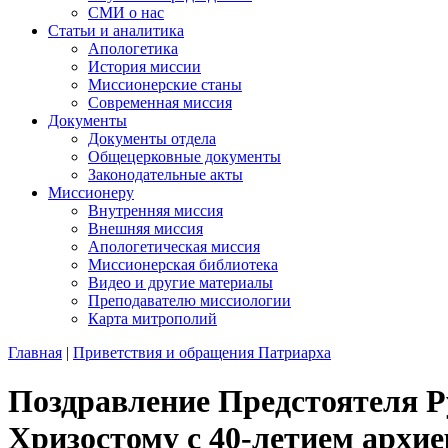
СМИ о нас
Статьи и аналитика
Апологетика
История миссии
Миссионерские станы
Современная миссия
Документы
Документы отдела
Общецерковные документы
Законодательные акты
Миссионеру
Внутренняя миссия
Внешняя миссия
Апологетическая миссия
Миссионерская библиотека
Видео и другие материалы
Преподавателю миссиологии
Карта митрополий
Главная
|
Приветствия и обращения Патриарха
Поздравление Предстоятеля 
Хризостому с 40-летием архи