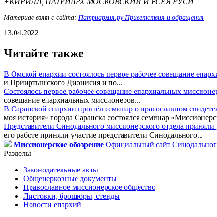
+КИРИЛЛ, ПАТРИАРХ МОСКОВСКИЙ И ВСЕЯ РУСИ
Материал взят с сайта:
Патриархия.ру Приветствия и обращения
13.04.2022
Читайте также
В Омской епархии состоялось первое рабочее совещание епар
и Прииртышского Дионисия и по...
Состоялось первое рабочее совещание епархиальных миссионе
совещание епархиальных миссионеров...
В Саранской епархии прошёл семинар о православном свидете
моя история» города Саранска состоялся семинар «Миссионерск
Представители Синодального миссионерского отдела приняли у
его работе приняли участие представители Синодального...
Миссионерское обозрение
Официальный сайт Синодального
Разделы
Законодательные акты
Общецерковные документы
Православное миссионерское общество
Листовки, брошюры, стенды
Новости епархий