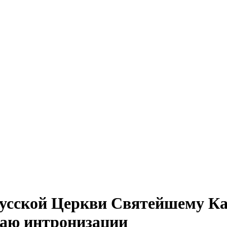
Русской Церкви Святейшему К
чаю интронизации