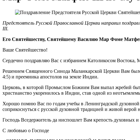
Предстоятель Русской Православной Церкви направил поздр
III.
Его Святейшеству, Святейшему Василию Мар Фоме Матфею
Ваше Святейшество!
Сердечно поздравляю Вас с избранием Католикосом Востока,
Решением Священного Синода Маланкарской Церкви Вам было
4:5) и преемника апостолов на земле Индии.
Церковь, в которой Промыслом Божиим Вам выпал жребий быть
христианство укоренилось в Индии, став одной из неотъемлемы
Хорошо помню Вас по годам учебы в Ленинградской духовной а
соприкоснуться с русской духовной традицией и живой веро
Господь Вседержитель да ниспошлет Вам крепость духовных и
С любовью о Господе