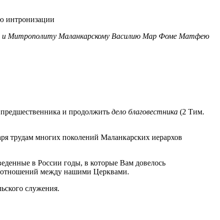
ока и Митрополиту Маланкарскому Василию Мар Фоме Матфею
 предшественника и продолжить
дело благовестника
(2 Тим.
аря трудам многих поколений Маланкарских иерархов
веденные в России годы, в которые Вам довелось
ию отношений между нашими Церквами.
ьского служения.