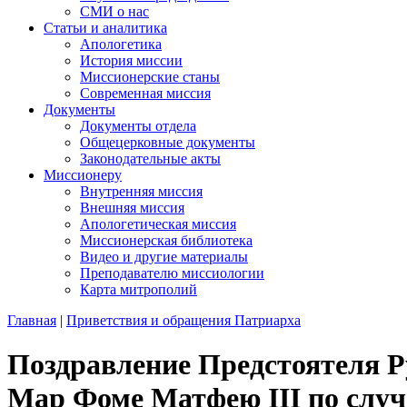
СМИ о нас
Статьи и аналитика
Апологетика
История миссии
Миссионерские станы
Современная миссия
Документы
Документы отдела
Общецерковные документы
Законодательные акты
Миссионеру
Внутренняя миссия
Внешняя миссия
Апологетическая миссия
Миссионерская библиотека
Видео и другие материалы
Преподавателю миссиологии
Карта митрополий
Главная
|
Приветствия и обращения Патриарха
Поздравление Предстоятеля 
Мар Фоме Матфею III по слу