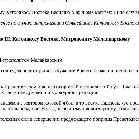
авление по случаю интронизации Святейшему Католикосу Вост
 III, Католикосу Востока, Митрополиту Маланкарскому
 Митрополитом Маланкарским.
 определено воспринять служение Вашего блаженнопочившего
 Предстоятелем, прошла непростой исторический путь. Благод
х частей ее духовной и культурной традиции.
кадемии, ректором которой я был в то время. Надеюсь, что про
й нашего народа, послужат дальнейшему плодотворному развит
 телесных сил в совершении предлежащего поприща Предстоятел