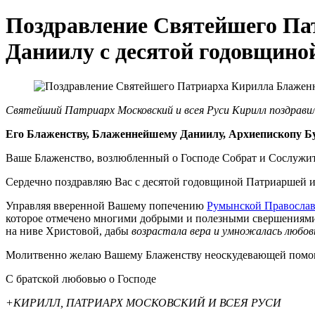
Поздравление Святейшего П
Даниилу с десятой годовщино
Святейший Патриарх Московский и всея Руси Кирилл поздрави
Его Блаженству, Блаженнейшему Даниилу, Архиепископу Б
Ваше Блаженство, возлюбленный о Господе Собрат и Сослужит
Сердечно поздравляю Вас с десятой годовщиной Патриаршей 
Управляя вверенной Вашему попечению
Румынской Правосла
которое отмечено многими добрыми и полезными свершениями. 
на ниве Христовой, дабы
возрастала вера и умножалась любовь
Молитвенно желаю Вашему Блаженству неоскудевающей помощи
С братской любовью о Господе
+КИРИЛЛ, ПАТРИАРХ МОСКОВСКИЙ И ВСЕЯ РУСИ