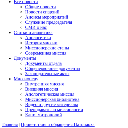
Все новости
Общие новости
Новости епархий
Анонсы мероприятий
Служение председателя
СМИ о нас
Статьи и аналитика
Апологетика
История миссии
Миссионерские станы
Современная миссия
Документы
Документы отдела
Общецерковные документы
Законодательные акты
Миссионеру
Внутренняя миссия
Внешняя миссия
Апологетическая миссия
Миссионерская библиотека
Видео и другие материалы
Преподавателю миссиологии
Карта митрополий
Главная
|
Приветствия и обращения Патриарха