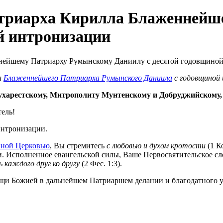
атриарха Кирилла Блаженнейш
й интронизации
л
Блаженнейшего Патриарха Румынского Даниила
с годовщиной 
ухарестскому, Митрополиту Мунтенскому и Добруджийскому
ель!
интронизации.
вной Церковью
, Вы стремитесь
с любовью и духом кротости
(1 К
Исполненное евангельской силы, Ваше Первосвятительское слов
 каждого друг ко другу
(2 Фес. 1:3).
 Божией в дальнейшем Патриаршем делании и благодатного укр