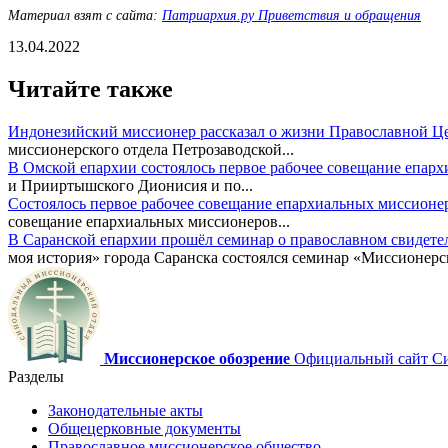
Материал взят с сайта:
Патриархия.ру Приветствия и обращения
13.04.2022
Читайте также
Индонезийский миссионер рассказал о жизни Православной Ц
миссионерского отдела Петрозаводской...
В Омской епархии состоялось первое рабочее совещание епар
и Прииртышского Дионисия и по...
Состоялось первое рабочее совещание епархиальных миссионе
совещание епархиальных миссионеров...
В Саранской епархии прошёл семинар о православном свидете
моя история» города Саранска состоялся семинар «Миссионерск
Миссионерское обозрение
Официальный сайт Син
Разделы
Законодательные акты
Общецерковные документы
Православное миссионерское общество