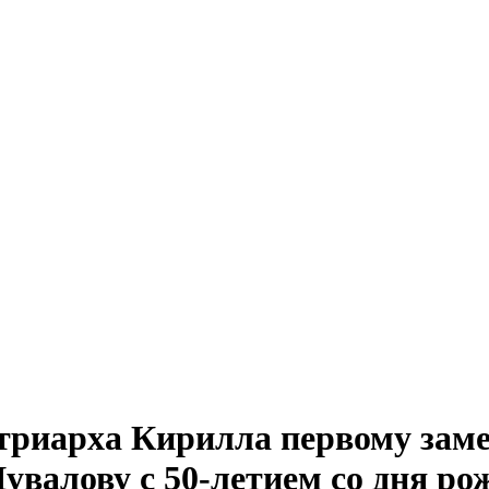
триарха Кирилла первому заме
увалову с 50-летием со дня ро