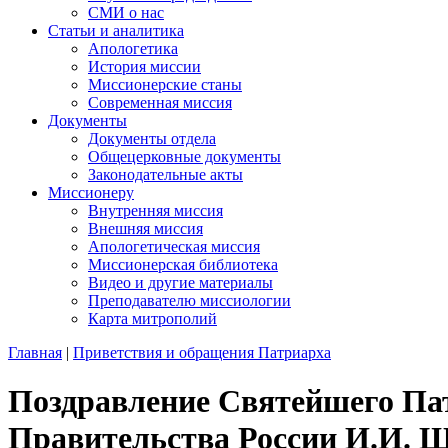
СМИ о нас
Статьи и аналитика
Апологетика
История миссии
Миссионерские станы
Современная миссия
Документы
Документы отдела
Общецерковные документы
Законодательные акты
Миссионеру
Внутренняя миссия
Внешняя миссия
Апологетическая миссия
Миссионерская библиотека
Видео и другие материалы
Преподавателю миссиологии
Карта митрополий
Главная
|
Приветствия и обращения Патриарха
Поздравление Святейшего Па
Правительства России И.И. Ш