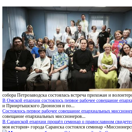
собора Петрозаводска состоялась встреча прихожан и волонтер
В Омской епархии состоялось первое рабочее совещание епар
и Прииртышского Дионисия и по...
Состоялось первое рабочее совещание епархиальных миссионе
совещание епархиальных миссионеров...
В Саранской епархии прошёл семинар о православном свидете
моя история» города Саранска состоялся семинар «Миссионерск