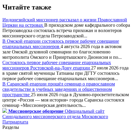
Читайте также
Индонезийский миссионер рассказал о жизни Православной
Церкви на островах
В приходском доме кафедрального собора
Петрозаводска состоялась встреча прихожан и волонтеров
миссионерского отдела Петрозаводской...
В Омской епархии состоялось первое рабочее совещание
епархиальных миссионеров
4 августа 2026 года в актовом
зале Омской духовной семинарии по благословению
митрополита Омского и Прииртышского Дионисия и по...
Состоялось первое рабочее совещание епархиальных
миссионеров Ростовской-на-Дону епархии
27 июля 2026 года
в храме святой мученицы Татианы при ДГТУ состоялось
первое рабочее совещание епархиальных миссионеров...
В Саранской епархии прошёл семинар о православном
свидетельстве в учебных заведениях и общественном
пространстве
25 июля 2026 года в Духовно-просветительском
центре «Россия — моя история» города Саранска состоялся
семинар «Миссионерская деятельность...
Миссионерское обозрение
Официальный сайт
Синодального миссионерского отдела Московского
Патриархата
Разделы