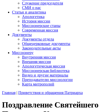
Служение председателя
СМИ о нас
Статьи и аналитика
Апологетика
История миссии
Миссионерские станы
Современная миссия
Документы
Документы отдела
Общецерковные документы
Законодательные акты
Миссионеру
Внутренняя миссия
Внешняя миссия
Апологетическая миссия
Миссионерская библиотека
Видео и другие материалы
Преподавателю миссиологии
Карта митрополий
Главная
|
Приветствия и обращения Патриарха
Поздравление Святейшего