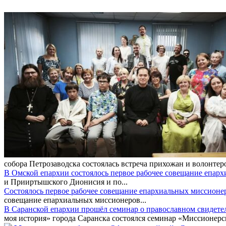
собора Петрозаводска состоялась встреча прихожан и волонтер
В Омской епархии состоялось первое рабочее совещание епар
и Прииртышского Дионисия и по...
Состоялось первое рабочее совещание епархиальных миссионе
совещание епархиальных миссионеров...
В Саранской епархии прошёл семинар о православном свидете
моя история» города Саранска состоялся семинар «Миссионерск