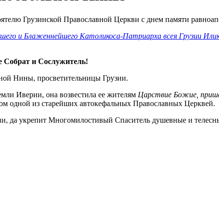
шего и Блаженнейшего Католикоса-Патриарха всея Грузии Илию
е Собрат и Сослужитель!
ьной Нины, просветительницы Грузии.
мли Иверии, она возвестила ее жителям
Царствие Божие, прише
ом одной из старейших автокефальных Православных Церквей.
ии, да укрепит Многомилостивый Спаситель душевные и телесн