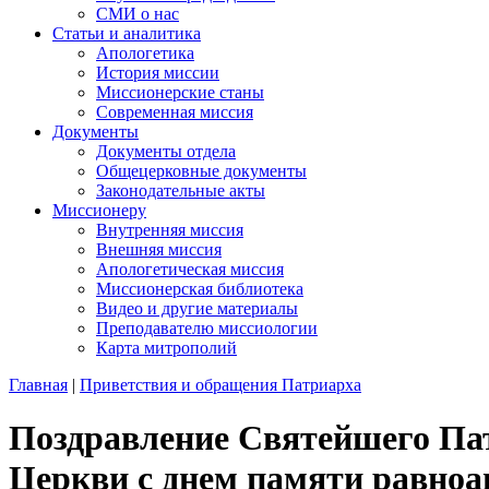
СМИ о нас
Статьи и аналитика
Апологетика
История миссии
Миссионерские станы
Современная миссия
Документы
Документы отдела
Общецерковные документы
Законодательные акты
Миссионеру
Внутренняя миссия
Внешняя миссия
Апологетическая миссия
Миссионерская библиотека
Видео и другие материалы
Преподавателю миссиологии
Карта митрополий
Главная
|
Приветствия и обращения Патриарха
Поздравление Святейшего Па
Церкви с днем памяти равно