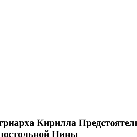
триарха Кирилла Предстоятел
апостольной Нины