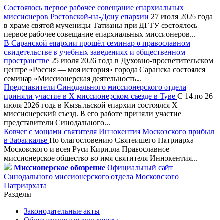
Состоялось первое рабочее совещание епархиальных
миссионеров Ростовской-на-Дону епархии
27 июля 2026 года
в храме святой мученицы Татианы при ДГТУ состоялось
первое рабочее совещание епархиальных миссионеров...
В Саранской епархии прошёл семинар о православном
свидетельстве в учебных заведениях и общественном
пространстве
25 июля 2026 года в Духовно-просветительском
центре «Россия — моя история» города Саранска состоялся
семинар «Миссионерская деятельность...
Представители Синодального миссионерского отдела
приняли участие в X миссионерском съезде в Туве
С 14 по 26
июля 2026 года в Кызыльской епархии состоялся X
миссионерский съезд. В его работе приняли участие
представители Синодального...
Ковчег с мощами святителя Иннокентия Московского прибыл
в Забайкалье
По благословению Святейшего Патриарха
Московского и всея Руси Кирилла Православное
миссионерское общество во имя святителя Иннокентия...
Миссионерское обозрение
Официальный сайт
Синодального миссионерского отдела Московского
Патриархата
Разделы
Законодательные акты
Общецерковные документы