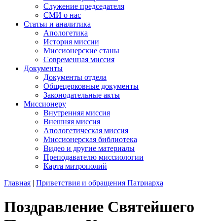
Служение председателя
СМИ о нас
Статьи и аналитика
Апологетика
История миссии
Миссионерские станы
Современная миссия
Документы
Документы отдела
Общецерковные документы
Законодательные акты
Миссионеру
Внутренняя миссия
Внешняя миссия
Апологетическая миссия
Миссионерская библиотека
Видео и другие материалы
Преподавателю миссиологии
Карта митрополий
Главная
|
Приветствия и обращения Патриарха
Поздравление Святейшего