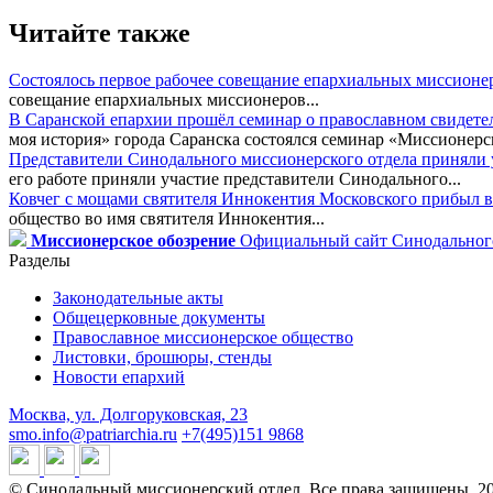
Читайте также
Состоялось первое рабочее совещание епархиальных миссионе
совещание епархиальных миссионеров...
В Саранской епархии прошёл семинар о православном свидете
моя история» города Саранска состоялся семинар «Миссионерск
Представители Синодального миссионерского отдела приняли у
его работе приняли участие представители Синодального...
Ковчег с мощами святителя Иннокентия Московского прибыл в
общество во имя святителя Иннокентия...
Миссионерское обозрение
Официальный сайт Синодального
Разделы
Законодательные акты
Общецерковные документы
Православное миссионерское общество
Листовки, брошюры, стенды
Новости епархий
Москва, ул. Долгоруковская, 23
smo.info@patriarchia.ru
+7(495)151 9868
© Синодальный миссионерский отдел. Все права защищены. 2