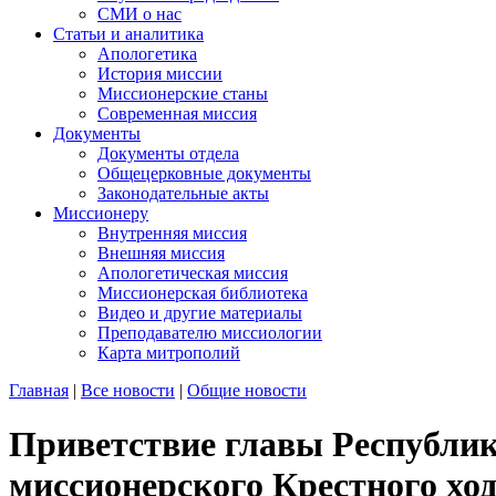
СМИ о нас
Статьи и аналитика
Апологетика
История миссии
Миссионерские станы
Современная миссия
Документы
Документы отдела
Общецерковные документы
Законодательные акты
Миссионеру
Внутренняя миссия
Внешняя миссия
Апологетическая миссия
Миссионерская библиотека
Видео и другие материалы
Преподавателю миссиологии
Карта митрополий
Главная
|
Все новости
|
Общие новости
Приветствие главы Республи
миссионерского Крестного хо