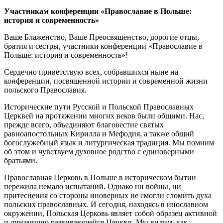
Участникам конференции «Православие в Польше:
история и современность»
Ваше Блаженство, Ваше Преосвященство, дорогие отцы,
братия и сестры, участники конференции «Православие в
Польше: история и современность»!
Сердечно приветствую всех, собравшихся ныне на
конференции, посвященной истории и современной жизни
польского Православия.
Исторические пути Русской и Польской Православных
Церквей на протяжении многих веков были общими. Нас,
прежде всего, объединяют благовестие святых
равноапостольных Кирилла и Мефодия, а также общий
богослужебный язык и литургическая традиция. Мы помним
об этом и чувствуем духовное родство с единоверными
братьями.
Православная Церковь в Польше в историческом бытии
пережила немало испытаний. Однако ни войны, ни
притеснения со стороны иноверных не смогли сломить духа
польских православных. И сегодня, находясь в инославном
окружении, Польская Церковь являет собой образец активной
и динамично развивающейся Церкви. Мы видим, как