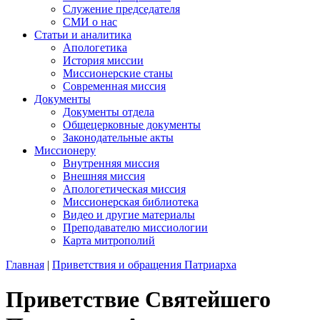
Служение председателя
СМИ о нас
Статьи и аналитика
Апологетика
История миссии
Миссионерские станы
Современная миссия
Документы
Документы отдела
Общецерковные документы
Законодательные акты
Миссионеру
Внутренняя миссия
Внешняя миссия
Апологетическая миссия
Миссионерская библиотека
Видео и другие материалы
Преподавателю миссиологии
Карта митрополий
Главная
|
Приветствия и обращения Патриарха
Приветствие Святейшего