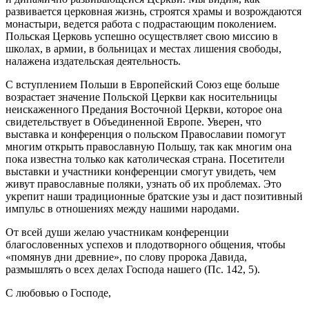
развивается церковная жизнь, строятся храмы и возрождаются
монастыри, ведется работа с подрастающим поколением.
Польская Церковь успешно осуществляет свою миссию в
школах, в армии, в больницах и местах лишения свободы,
налажена издательская деятельность.
С вступлением Польши в Европейский Союз еще больше
возрастает значение Польской Церкви как носительницы
неискаженного Предания Восточной Церкви, которое она
свидетельствует в Объединенной Европе. Уверен, что
выставка и конференция о польском Православии помогут
многим открыть православную Польшу, так как многим она
пока известна только как католическая страна. Посетители
выставки и участники конференции смогут увидеть, чем
живут православные поляки, узнать об их проблемах. Это
укрепит наши традиционные братские узы и даст позитивный
импульс в отношениях между нашими народами.
От всей души желаю участникам конференции
благословенных успехов и плодотворного общения, чтобы
«помянув дни древние», по слову пророка Давида,
размышлять о всех делах Господа нашего (Пс. 142, 5).
С любовью о Господе,