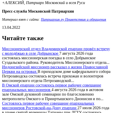
+АЛЕКСИЙ, Патриарх Московский и всея Руси
Пресс-служба Московской Патриархии
Материал взят с сайта:
Патриархия.ру Приветствия и обращения
13.04.2022
Читайте также
Миссионерский отдел Владимирской епархии провёл встречу
с молодёжью в селе Добрынское
7 августа 2026 года
состоялась миссионерская поездка в село Добрынское
Суздальского района. Руководитель Миссионерского отдела...
Индонезийский миссионер рассказал о жизни Православной
Церкви на островах
В приходском доме кафедрального собора
Петрозаводска состоялась встреча прихожан и волонтеров
миссионерского отдела Петрозаводской...
В Омской епархии состоялось первое рабочее совещание
епархиальных миссионеров
4 августа 2026 года в актовом
зале Омской духовной семинарии по благословению
митрополита Омского и Прииртышского Дионисия и по...
Состоялось первое рабочее совещание епархиальных
миссионеров Ростовской-на-Дону епархии
27 июля 2026 года
в храме святой мученицы Татианы при ДГТУ состоялось