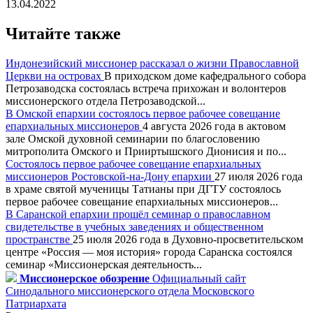
13.04.2022
Читайте также
Индонезийский миссионер рассказал о жизни Православной
Церкви на островах
В приходском доме кафедрального собора
Петрозаводска состоялась встреча прихожан и волонтеров
миссионерского отдела Петрозаводской...
В Омской епархии состоялось первое рабочее совещание
епархиальных миссионеров
4 августа 2026 года в актовом
зале Омской духовной семинарии по благословению
митрополита Омского и Прииртышского Дионисия и по...
Состоялось первое рабочее совещание епархиальных
миссионеров Ростовской-на-Дону епархии
27 июля 2026 года
в храме святой мученицы Татианы при ДГТУ состоялось
первое рабочее совещание епархиальных миссионеров...
В Саранской епархии прошёл семинар о православном
свидетельстве в учебных заведениях и общественном
пространстве
25 июля 2026 года в Духовно-просветительском
центре «Россия — моя история» города Саранска состоялся
семинар «Миссионерская деятельность...
Миссионерское обозрение
Официальный сайт
Синодального миссионерского отдела Московского
Патриархата