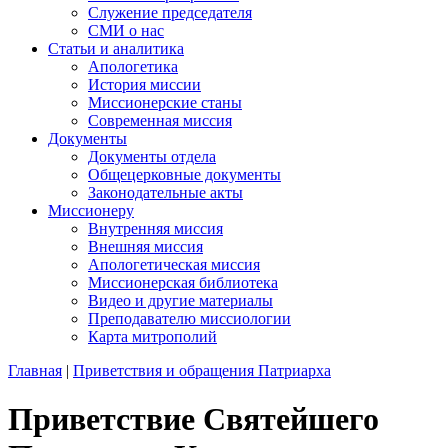
Служение председателя
СМИ о нас
Статьи и аналитика
Апологетика
История миссии
Миссионерские станы
Современная миссия
Документы
Документы отдела
Общецерковные документы
Законодательные акты
Миссионеру
Внутренняя миссия
Внешняя миссия
Апологетическая миссия
Миссионерская библиотека
Видео и другие материалы
Преподавателю миссиологии
Карта митрополий
Главная
|
Приветствия и обращения Патриарха
Приветствие Святейшего