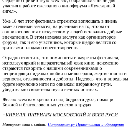
Сердечно приветствую всех вас, собравшихся ныне для
участия в работе ежегодного кинофорума «Лучезарный
ангел».
Уже 18 лет этот фестиваль стремится воплощать в жизнь
замечательный замысел, нацеленный на то, чтобы от
соприкосновения с искусством у людей оставались добрые
впечатления. В этом немалая заслуга как организаторов
форума, так и его участников, которые щедро делятся со
зрителями плодами своего творчества.
Отрадно отметить, что номинанты и лауреаты фестиваля,
используя яркий и выразительный язык кино, неизменно
стараются говорить с нашими современниками о
непреходящих идеалах любви и милосердия, жертвенности и
верности, отзывчивости и доброты. Надеюсь, что и впредь вы
будете неуклонно идти по однажды избранному пути,
убедительно свидетельствуя о вечных истинах.
Желаю всем вам крепости сил, бодрости духа, помощи
Божией и благословенных успехов в трудах.
+КИРИЛЛ, ПАТРИАРХ МОСКОВСКИЙ И ВСЕЯ РУСИ
Материал взят с сайта:
Патриархия.ру Приветствия и обращения