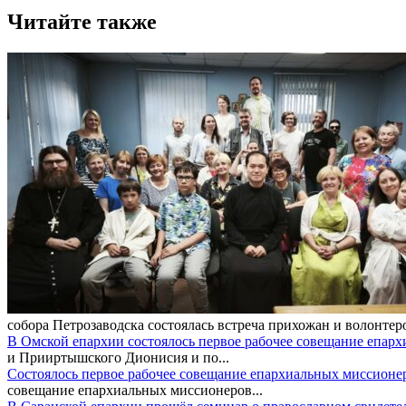
Читайте также
собора Петрозаводска состоялась встреча прихожан и волонтер
В Омской епархии состоялось первое рабочее совещание епар
и Прииртышского Дионисия и по...
Состоялось первое рабочее совещание епархиальных миссионе
совещание епархиальных миссионеров...