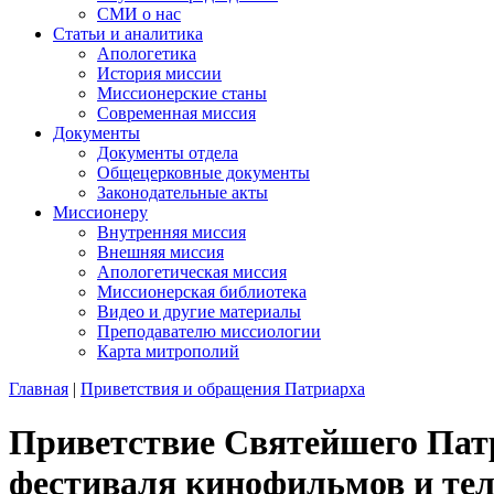
СМИ о нас
Статьи и аналитика
Апологетика
История миссии
Миссионерские станы
Современная миссия
Документы
Документы отдела
Общецерковные документы
Законодательные акты
Миссионеру
Внутренняя миссия
Внешняя миссия
Апологетическая миссия
Миссионерская библиотека
Видео и другие материалы
Преподавателю миссиологии
Карта митрополий
Главная
|
Приветствия и обращения Патриарха
Приветствие Святейшего Пат
фестиваля кинофильмов и те