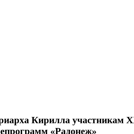
риарха Кирилла участникам 
лепрограмм «Радонеж»