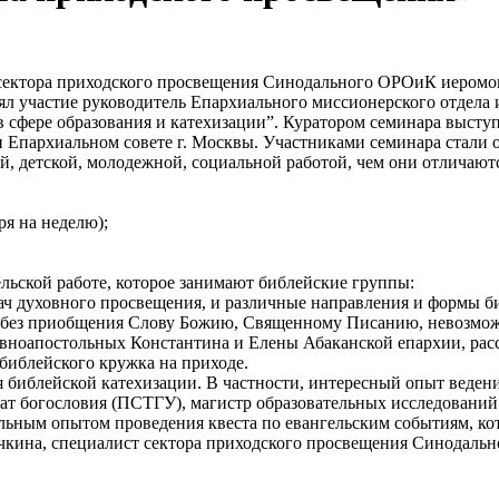
ь сектора приходского просвещения Синодального ОРОиК иером
ял участие руководитель Епархиального миссионерского отдела
 сфере образования и катехизации”. Куратором семинара высту
Епархиальном совете г. Москвы. Участниками семинара стали ок
й, детской, молодежной, социальной работой, чем они отличаютс
ря на неделю);
льской работе, которое занимают библейские группы:
ач духовного просвещения, и различные направления и формы б
– без приобщения Слову Божию, Священному Писанию, невозмож
равноапостольных Константина и Елены Абаканской епархии, ра
библейского кружка на приходе.
я библейской катехизации. В частности, интересный опыт веде
т богословия (ПСТГУ), магистр образовательных исследований (
льным опытом проведения квеста по евангельским событиям, кот
очкина, специалист сектора приходского просвещения Синодаль