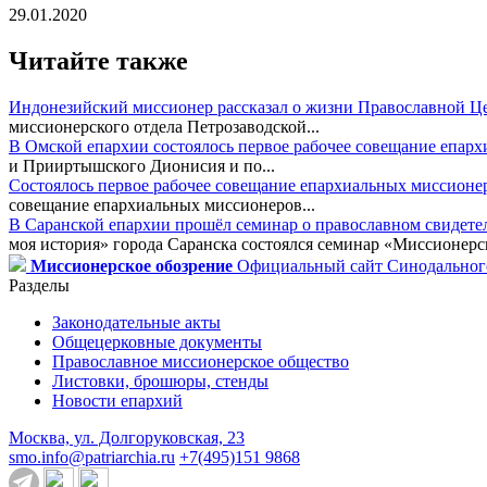
29.01.2020
Читайте также
Индонезийский миссионер рассказал о жизни Православной Ц
миссионерского отдела Петрозаводской...
В Омской епархии состоялось первое рабочее совещание епар
и Прииртышского Дионисия и по...
Состоялось первое рабочее совещание епархиальных миссионе
совещание епархиальных миссионеров...
В Саранской епархии прошёл семинар о православном свидете
моя история» города Саранска состоялся семинар «Миссионерск
Миссионерское обозрение
Официальный сайт Синодального
Разделы
Законодательные акты
Общецерковные документы
Православное миссионерское общество
Листовки, брошюры, стенды
Новости епархий
Москва, ул. Долгоруковская, 23
smo.info@patriarchia.ru
+7(495)151 9868