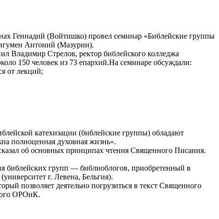
онах Геннадий (Войтишко) провел семинар «Библейские группы
 игумен Антоний (Мазурин).
пил Владимир Стрелов, ректор библейского колледжа
оло 150 человек из 73 епархий.
На семинаре обсуждали:
я от лекций;
иблейской катехизации (библейские группы) обладают
на полноценная духовная жизнь».
ссказал об основных принципах чтения Священного Писания.
ния библейских групп — библиоблогов, приобретенный в
университет г. Левена, Бельгия).
орый позволяет деятельно погрузиться в текст Священного
ного ОРОиК.