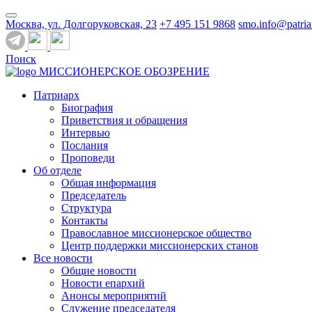
Москва, ул. Долгоруковская, 23
+7 495 151 9868
smo.info@patria
Поиск
МИССИОНЕРСКОЕ ОБОЗРЕНИЕ
Патриарх
Биография
Приветствия и обращения
Интервью
Послания
Проповеди
Об отделе
Общая информация
Председатель
Структура
Контакты
Православное миссионерское общество
Центр поддержки миссионерских станов
Все новости
Общие новости
Новости епархий
Анонсы мероприятий
Служение председателя