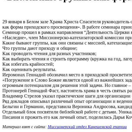
29 января в Белом зале Храма Христа Спасителя руководител
как форма приходского просвещения». В работе семинара прин
Семинар прошел в рамках направления “Деятельность Церкви в
«Наследие», член Миссионерско-катехизаторской комиссии при 
Какие бывают группы, как они связаны с миссией, катехизацие
Что группы дают приходу и общине;
Как проводить чтения для разных участников;
Как выбирать чтения и строить программу (кружка на год, лаге
Как избегать крайностей;
Как оценивать результаты.
Иеромонах Геннадий обозначил место в приходской просветите
«Погружение в Слово Божие является одной из важнейших зад
огромным потенциалом для решения этой задачи. Но главное 
Протоиерей Геннадий Фаст, настоятель храма в честь святых 
Владимир Стрелов указал практические шаги для организации 
Ряд докладов описывал различный опыт организации и ведени
Бельгии и Германии, представила Вероника Андросова, кандида
Отдельный блок посвятили библейской работе с детьми. Уника
Писания и прожить его как личный опыт, поделилась Дарья К
Материал взят с сайта:
Миссионерский отдел Кинешемской епархии