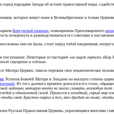
ь перед народами Запада об истине православной веры, содейст
енников, которые живут ныне в Великобритании и только Церков
икарием
Корсунской епархии
, помощником Преосвященного
архи
сть почерпнуть и руководствоваться его советами и наставлени
 неотложны они ни были, стоит перед тобой ежедневная, непрес
ное послушание. Некоторые из пастырей
«не ищут
горнего»
(Кор.З
вносят смущение и соблазн.
 от Матери-Церкви, тяжело пережив свое неканоническое положе
ме
Успения Божией Матери в Лондоне на высшую степень церко
Антоний
. Из того далекого времени доносится его голос, обращ
товой любовью, которую ничто не могло сломить, возлюбим тот 
еждой и обновленной силой. Принесем в холодный, сирый мир ог
ь, чтобы свет Христов озарил и тех, кто бродит во тьме, чтоб
иона Русская Православная Церковь, украсившаяся многими сла