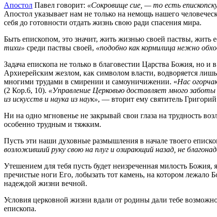
Апостол
Павел говорит:
«Сокровище сие, — то есть епископск
Апостол указывает нам не только на немощь нашего человеческ
себя до готовности отдать жизнь свою ради спасения мира.
Быть епископом, это значит, жить жизнью своей паствы, жить 
тихи»
среди паствы своей,
«подобно как кормилица нежно обх
Задача епископа не только в благовестии Царства Божия, но и в
Архиерейским жезлом, как символом власти, водворяется лиш
многими трудами в смирении и самоуничижении. «
Нас огорч
(2 Кор.6, 10).
«Управление Церковью доставляет много заботы 
из искусств и наука из наук»
, — вторит ему святитель Григорий
Ни на одно мгновенье не закрывай свои глаза на трудность воз
особенно трудным и тяжким.
Пусть эти наши духовные размышления в начале твоего еписко
возложивший руку свою на плуг и озирающий назад, не благон
Утешением для тебя пусть будет неизреченная милость Божия, 
пречистые ноги Его, лобызать тот камень, на котором лежало Б
надеждой жизни вечной.
Условия церковной жизни вдали от родины дали тебе возможно
епископа.