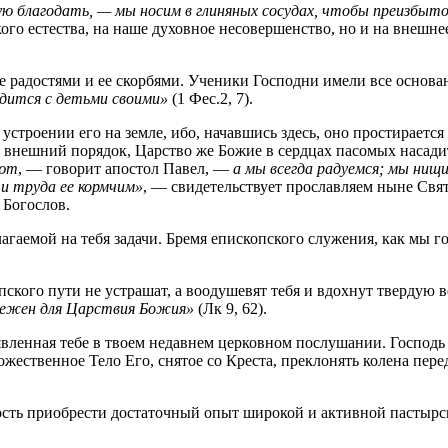
ую благодать, — мы носим в глиняных сосудах, чтобы преизбыточ
ого естества, на наше духовное несовершенство, но и на внешн
ее радостями и ее скорбями. Ученики Господни имели все основ
одится с детьми своими»
(1 Фес.2, 7).
 устроении его на земле, ибо, начавшись здесь, оно простирается
ь внешний порядок, Царство же Божие в сердцах пасомых насад
ают
, — говорит апостол Павел, —
а мы всегда радуемся; мы нищи
и труда ее кормчим»
, — свидетельствует прославляем ныне Свя
 Богослов.
лагаемой на тебя задачи. Бремя епископского служения, как мы г
пского пути не устрашат, а воодушевят тебя и вдохнут тверду
адежен для Царствия Божия»
(Лк 9, 62).
явленная тебе в твоем недавнем церковном послушании. Господь 
ожественное Тело Его, снятое со Креста, преклонять колена пере
сть приобрести достаточный опыт широкой и активной пастырск