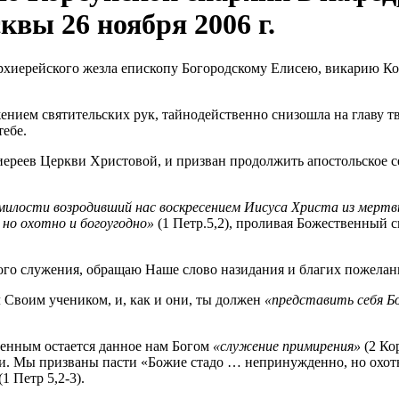
вы 26 ноября 2006 г.
нием святительских рук, тайнодейственно снизошла на главу 
тебе.
ереев Церкви Христовой, и призван продолжить апостольское с
 милости возродивший нас воскресением Иисуса Христа из мерт
 но охотно и богоугодно»
(1 Петр.5,2), проливая Божественный 
ого служения, обращаю Наше слово назидания и благих пожелан
 Своим учеником, и, как и они, ты должен
«представить себя Б
енным остается данное нам Богом
«служение примирения»
(2 Кор
. Мы призваны пасти «Божие стадо … непринужденно, но охотно 
1 Петр 5,2-3).