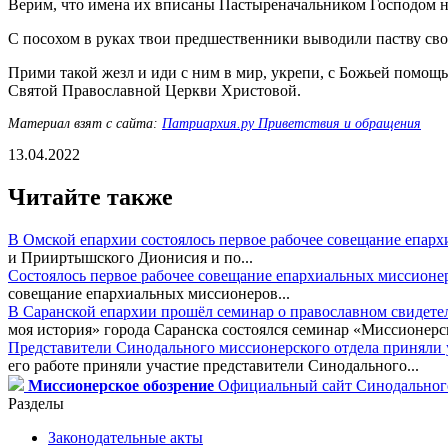
Верим, что имена их вписаны Пастыреначальником Господом 
С посохом в руках твои предшественники выводили паству св
Прими такой жезл и иди с ним в мир, укрепи, с Божьей помощ
Святой Православной Церкви Христовой.
Материал взят с сайта:
Патриархия.ру Приветствия и обращения
13.04.2022
Читайте также
В Омской епархии состоялось первое рабочее совещание епар
и Прииртышского Дионисия и по...
Состоялось первое рабочее совещание епархиальных миссионе
совещание епархиальных миссионеров...
В Саранской епархии прошёл семинар о православном свидете
моя история» города Саранска состоялся семинар «Миссионерск
Представители Синодального миссионерского отдела приняли у
его работе приняли участие представители Синодального...
Миссионерское обозрение
Официальный сайт Синодального
Разделы
Законодательные акты