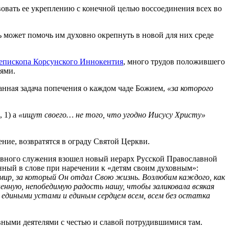
вовать ее укреплению с конечной целью воссоединения всех во
ь может помочь им духовно окрепнуть в новой для них среде
епископа Корсунского Иннокентия
, много трудов положившего
ями.
танная задача попечения о каждом чаде Божием,
«за которого
, 1) а
«ищут своего… не того, что угодно Иисусу Христу»
ние, возвратятся в ограду Святой Церкви.
вного служения взошел новый иерарх Русской Православной
енный в слове при наречении к «детям своим духовным»:
мир, за который Он отдал Свою жизнь. Возлюбим каждого, как
ненную, непобедимую радость нашу, чтобы заликовала всякая
ы едиными устами и единым сердцем всем, всем без остатка
вными деятелями с честью и славой потрудившимися там.