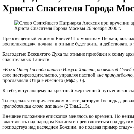
Христа Спасителя Города Моск
Преосвященный епископ Елисей! По молитвам Церкви, возложе
восполняющая», почила, и отныне будет жить, и действовать в 
Благодатью Всесвятого Духа ты отныне приобщен к сонму архи
спасительных Таинств.
«Бог и Отец Господа нашего Иисуса Христа, по великой Своей
свое пастыреводительство, управляя паствой
«не принужденно,
прославляли Отца Небесного (Мф.5,16).
К тебе, вступающему на крестный жертвенный путь епископск
Ты соделался сопричастником власти, которую Господь даровал
преподающим слово истины»
(2 Тим.2,15).
Внешнее положение епископов менялось во времени. Но неизм
властвовать над народом Божиим и превозноситься над другими
господствуя над наследием Божиим, но подавая пример стаду» (