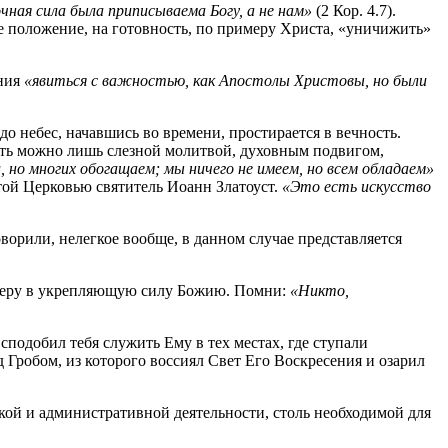
ная сила была приписываема Богу, а не нам»
(2 Кор. 4.7).
ее положение, на готовность, по примеру Христа, «уничижить»
ания
«явиться с важностью, как Апостолы Христовы, но были
 до небес, начавшись во времени, простирается в вечность.
ить можно лишь слезной молитвой, духовным подвигом,
, но многих обогащаем; мы ничего не имеем, но всем обладаем»
той Церковью святитель Иоанн Златоуст.
«Это есть искусство
оворили, нелегкое вообще, в данном случае представляется
ю веру в укрепляющую силу Божию. Помни:
«Никто,
сподобил тебя служить Ему в тех местах, где ступали
д Гробом, из которого воссиял Свет Его Воскресения и озарил
ой и административной деятельности, столь необходимой для