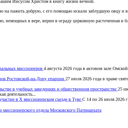
нашим Иисусом Христом в книгу жизни вечной.
ою на пажить добрую, с его помощью искали заблудшую овцу и
ью, немощных в вере, верни в ограду церковную расточенная и 
хиальных миссионеров
4 августа 2026 года в актовом зале Омск
ров Ростовской-на-Дону епархии
27 июля 2026 года в храме свя
льстве в учебных заведениях и общественном пространстве
25 и
ая деятельность...
частие в X миссионерском съезде в Туве
С 14 по 26 июля 2026 
 миссионерского отдела Московского Патриархата