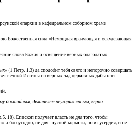
твою Божественная сила «Немощная врачующая и оскудевающая
еяние слова Божия и освящение верных благодатью
вых»
(1 Петр. 1,3) да сподобит тебя свято и непорочно совершать
свет вечной Истины на верных чад церковных дабы они
ий.
огу достойным, делателем неукоризненным, верно
.5, 18). Епископ получает власть не для того, чтобы
и богоугодно, не для гнусной корысти, но из усердия, и не