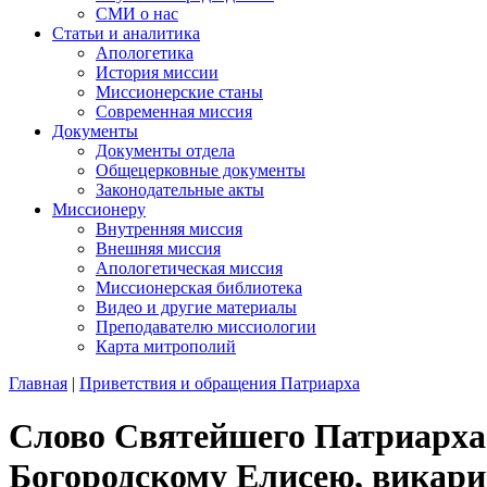
СМИ о нас
Статьи и аналитика
Апологетика
История миссии
Миссионерские станы
Современная миссия
Документы
Документы отдела
Общецерковные документы
Законодательные акты
Миссионеру
Внутренняя миссия
Внешняя миссия
Апологетическая миссия
Миссионерская библиотека
Видео и другие материалы
Преподавателю миссиологии
Карта митрополий
Главная
|
Приветствия и обращения Патриарха
Слово Святейшего Патриарха 
Богородскому Елисею, викари