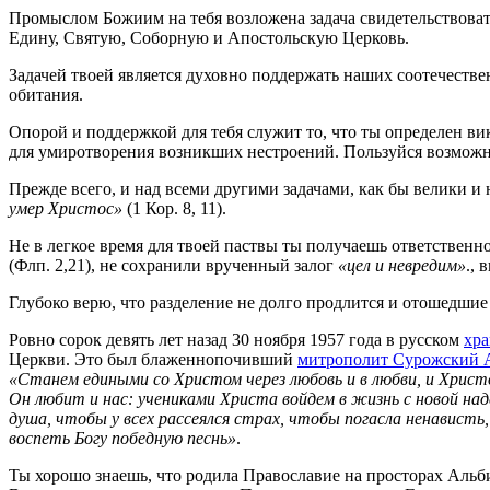
Промыслом Божиим на тебя возложена задача свидетельствоват
Едину, Святую, Соборную и Апостольскую Церковь.
Задачей твоей является духовно поддержать наших соотечеств
обитания.
Опорой и поддержкой для тебя служит то, что ты определен в
для умиротворения возникших нестроений. Пользуйся возможно
Прежде всего, и над всеми другими задачами, как бы велики и
умер Христос»
(1 Кор. 8, 11).
Не в легкое время для твоей паствы ты получаешь ответствен
(Флп. 2,21), не сохранили врученный залог
«цел и невредим»
., 
Глубоко верю, что разделение не долго продлится и отошедшие
Ровно сорок девять лет назад 30 ноября 1957 года в русском
хра
Церкви. Это был блаженнопочивший
митрополит Сурожский 
«Станем едиными со Христом через любовь и в любви, и Хрис
Он любит и нас: учениками Христа войдем в жизнь с новой над
душа, чтобы у всех рассеялся страх, чтобы погасла ненавист
воспеть Богу победную песнь»
.
Ты хорошо знаешь, что родила Православие на просторах Альб