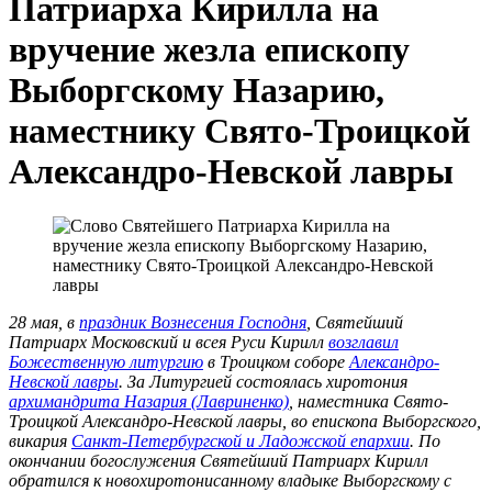
Патриарха Кирилла на
вручение жезла епископу
Выборгскому Назарию,
наместнику Свято-Троицкой
Александро-Невской лавры
28 мая, в
праздник Вознесения Господня
, Святейший
Патриарх Московский и всея Руси Кирилл
возглавил
Божественную литургию
в Троицком соборе
Александро-
Невской лавры
. За Литургией состоялась хиротония
архимандрита Назария (Лавриненко)
, наместника Свято-
Троицкой Александро-Невской лавры, во епископа Выборгского,
викария
Санкт-Петербургской и Ладожской епархии
. По
окончании богослужения Святейший Патриарх Кирилл
обратился к новохиротонисанному владыке Выборгскому с