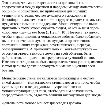
Это значит, что монастырские стены должны быть не
средостением между братией и народом, между монастырской
общиной и обществом, но прибежищем для ищущих
утешения и отрады, местом духовного успокоения и
богообщения для тех, кто живет и трудится рядом с нами, кто
нуждается в помощи и поддержке. Монашествующие ныне
призваны к тому, чтобы служить людям,
каждый тем даром,
какой кто получил от Бога
(1 Пет. 4. 10). Поэтому так важно,
чтобы к традиционным монашеским заботам было добавлено
ныне и попечение о духовных нуждах и нравственном
состоянии наших сограждан, осуетившихся и, нередко,
обезверившихся. А применительно к Санкт-Петербургу —
огромная ответственность лежит на всей обители: быть
действительно подлинным средоточием духовной жизни.
Именно на это должны быть направлены твои усилия, именно
к этой цели ты должен обращать внимание и усилия всей
братии.
Монастырские стены не являются прибежищем и местом
тихой жизни — монастырские стены даются для того, чтобы
суета мира сего не разрушила внутренней жизни
монашествующих; для того, чтобы дать им возможность,
сосредоточившись, отдавать великий благодатный дар людям.
Деятельность любого монастыря сегодня должна