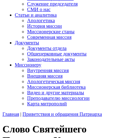
Служение председателя
СМИ о нас
Статьи и аналитика
Апологетика
История миссии
Миссионерские станы
Современная миссия
Документы
Документы отдела
Общецерковные документы
Законодательные акты
Миссионеру
Внутренняя миссия
Внешняя миссия
Апологетическая миссия
Миссионерская библиотека
Видео и другие материалы
Преподавателю миссиологии
Карта митрополий
Главная
|
Приветствия и обращения Патриарха
Слово Святейшего