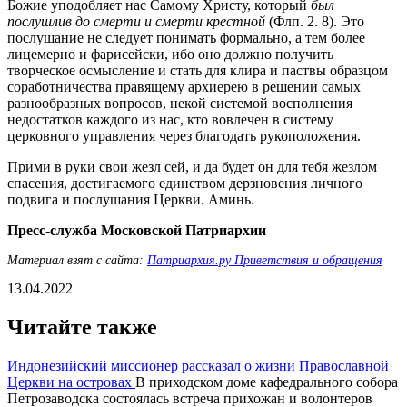
Божие уподобляет нас Самому Христу, который
был
послушлив до смерти и смерти крестной
(Флп. 2. 8). Это
послушание не следует понимать формально, а тем более
лицемерно и фарисейски, ибо оно должно получить
творческое осмысление и стать для клира и паствы образцом
соработничества правящему архиерею в решении самых
разнообразных вопросов, некой системой восполнения
недостатков каждого из нас, кто вовлечен в систему
церковного управления через благодать рукоположения.
Прими в руки свои жезл сей, и да будет он для тебя жезлом
спасения, достигаемого единством дерзновения личного
подвига и послушания Церкви. Аминь.
Пресс-служба Московской Патриархии
Материал взят с сайта:
Патриархия.ру Приветствия и обращения
13.04.2022
Читайте также
Индонезийский миссионер рассказал о жизни Православной
Церкви на островах
В приходском доме кафедрального собора
Петрозаводска состоялась встреча прихожан и волонтеров