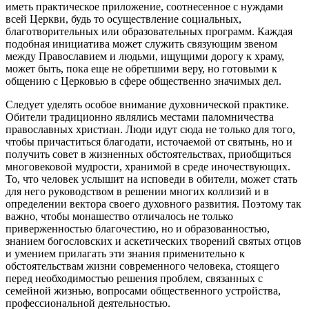
иметь практическое приложение, соотнесенное с нуждами
всей Церкви, будь то осуществление социальных,
благотворительных или образовательных программ. Каждая
подобная инициатива может служить связующим звеном
между Православием и людьми, ищущими дорогу к храму,
может быть, пока еще не обретшими веру, но готовыми к
общению с Церковью в сфере общественно значимых дел.
Следует уделять особое внимание духовнической практике.
Обители традиционно являлись местами паломничества
православных христиан. Люди идут сюда не только для того,
чтобы причаститься благодати, источаемой от святынь, но и
получить совет в жизненных обстоятельствах, приобщиться
многовековой мудрости, хранимой в среде иночествующих.
То, что человек услышит на исповеди в обители, может стать
для него руководством в решении многих коллизий и в
определении вектора своего духовного развития. Поэтому так
важно, чтобы монашество отличалось не только
приверженностью благочестию, но и образованностью,
знанием богословских и аскетических творений святых отцов
и умением прилагать эти знания применительно к
обстоятельствам жизни современного человека, стоящего
перед необходимостью решения проблем, связанных с
семейной жизнью, вопросами общественного устройства,
профессиональной деятельностью.