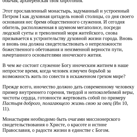
обычая, архиерейская твоя хиротония.
Этот прославленный монастырь, задуманный и устроенный
Петром I как духовная цитадель новой столицы, со дня своего
основания нес бремя общественного служения. И сегодня
обитель, расположенная в шумном мегаполисе, посреди
людской суеты и треволнений моря житейского, снова
призывается к устроительству духовной жизни города. Вновь
и вновь она должна свидетельствовать о непреложности
божественного обетования и неизменной верности пути,
начертанного основателями иноческого жития.
В чем же состоит служение Богу иноческим житием в наше
непростое время, когда человек измучен борьбой за
возможность жить по совести в искаженном грехом мире?
Прежде всего, иночество должно дать современному человеку
пример внутреннего горения, твердой и непоколебимой веры,
чистоты сердца, готовности жертвовать собой по примеру
Пастыря доброго, полагающего жизнь свою за овец
(Ин 10,
11).
Монастырям необходимо быть очагами миссионерского
свидетельствования о Христе, о красоте и истине
Православия, о радости жизни в единстве с Богом.