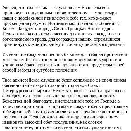
Уверен, что только так — служа людям Евангельской
проповедью и духовным наставничеством — монастыри
наши с новой силой привлекут к себе тех, кто жаждет
просвещения разумом Истины и молитвенного общения с
Богом. Да будет и впредь Свято-Троицкая Александро-
Невская лавра оплотом спасения для многих граждан сего
богоспасаемого града, для сограждан наших, стремящихся
приникнуть к живительному источнику иноческого делания.
Именно поэтому монашество, бывшее для тебя на протяжении
многих лет благодатным источником духовной мудрости и
училищем благочестия, ныне должно стать предметом твоей
особой заботы и сугубого попечения.
Твое архиерейское служение будет сопряжено с исполнением
обязанностей викария славной столичной Санкт-
Петербургской епархии. Не имея полноты власти правящего
архиерея, ты несешь отныне на плечах, однако, полноту
Божественной благодати, ниспосланной тебе от Господа в
таинстве хиротонии. Ты призван к тому, чтобы в предстоящем
тебе архиерейском служении являть высочайшее достоинство
послушания. Невозможно никаким другим определением
именовать высокий обет послушания, как словом
«достоинство», потому что именно это послушание во имя