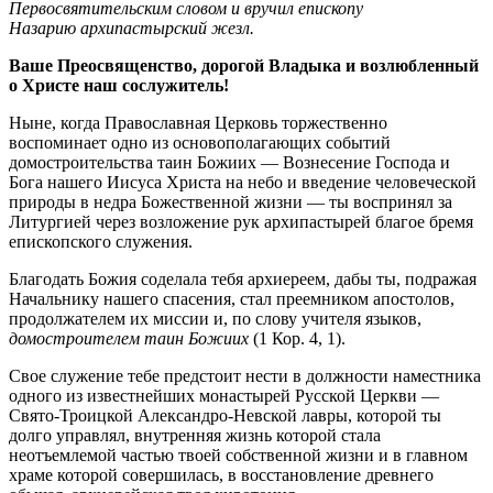
Первосвятительским словом и вручил епископу
Назарию архипастырский жезл.
Ваше Преосвященство, дорогой Владыка и возлюбленный
о Христе наш сослужитель!
Ныне, когда Православная Церковь торжественно
воспоминает одно из основополагающих событий
домостроительства таин Божиих — Вознесение Господа и
Бога нашего Иисуса Христа на небо и введение человеческой
природы в недра Божественной жизни — ты воспринял за
Литургией через возложение рук архипастырей благое бремя
епископского служения.
Благодать Божия соделала тебя архиереем, дабы ты, подражая
Начальнику нашего спасения, стал преемником апостолов,
продолжателем их миссии и, по слову учителя языков,
домостроителем таин Божиих
(1 Кор. 4, 1).
Свое служение тебе предстоит нести в должности наместника
одного из известнейших монастырей Русской Церкви —
Свято-Троицкой Александро-Невской лавры, которой ты
долго управлял, внутренняя жизнь которой стала
неотъемлемой частью твоей собственной жизни и в главном
храме которой совершилась, в восстановление древнего