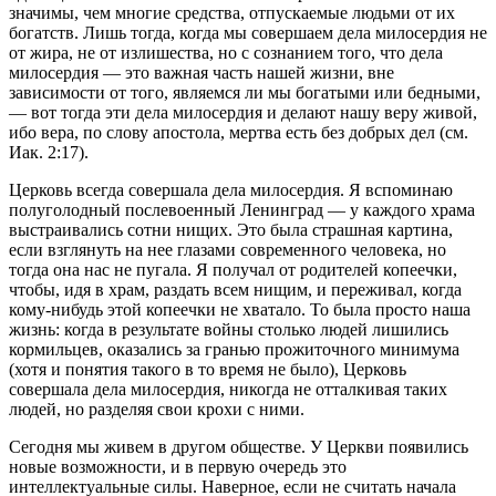
значимы, чем многие средства, отпускаемые людьми от их
богатств. Лишь тогда, когда мы совершаем дела милосердия не
от жира, не от излишества, но с сознанием того, что дела
милосердия — это важная часть нашей жизни, вне
зависимости от того, являемся ли мы богатыми или бедными,
— вот тогда эти дела милосердия и делают нашу веру живой,
ибо вера, по слову апостола, мертва есть без добрых дел (см.
Иак. 2:17).
Церковь всегда совершала дела милосердия. Я вспоминаю
полуголодный послевоенный Ленинград — у каждого храма
выстраивались сотни нищих. Это была страшная картина,
если взглянуть на нее глазами современного человека, но
тогда она нас не пугала. Я получал от родителей копеечки,
чтобы, идя в храм, раздать всем нищим, и переживал, когда
кому-нибудь этой копеечки не хватало. То была просто наша
жизнь: когда в результате войны столько людей лишились
кормильцев, оказались за гранью прожиточного минимума
(хотя и понятия такого в то время не было), Церковь
совершала дела милосердия, никогда не отталкивая таких
людей, но разделяя свои крохи с ними.
Сегодня мы живем в другом обществе. У Церкви появились
новые возможности, и в первую очередь это
интеллектуальные силы. Наверное, если не считать начала