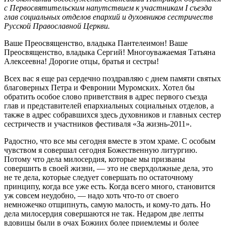
с Первосвятительским напутствием к участникам I съезда
глав социальных отделов епархий и духовников сестричеств
Русской Православной Церкви.
Ваше Преосвященство, владыка Пантелеимон! Ваше
Преосвященство, владыка Сергий! Многоуважаемая Татьяна
Алексеевна! Дорогие отцы, братья и сестры!
Всех вас я еще раз сердечно поздравляю с днем памяти святых
благоверных Петра и Февронии Муромских. Хотел бы
обратить особое слово приветствия в адрес первого съезда
глав и представителей епархиальных социальных отделов, а
также в адрес собравшихся здесь духовников и главных сестер
сестричеств и участников фестиваля «За жизнь-2011».
Радостно, что все мы сегодня вместе в этом храме. С особым
чувством я совершал сегодня Божественную литургию.
Потому что дела милосердия, которые мы призваны
совершить в своей жизни, ― это не сверхдолжные дела, это
не те дела, которые следует совершать по остаточному
принципу, когда все уже есть. Когда всего много, становится
уж совсем неудобно, — надо хоть что-то от своего
немножечко отщипнуть, самую малость, и кому-то дать. Но
дела милосердия совершаются не так. Недаром две лепты
вдовицы были в очах Божиих более приемлемы и более