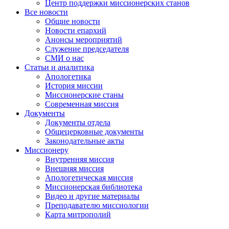
Центр поддержки миссионерских станов
Все новости
Общие новости
Новости епархий
Анонсы мероприятий
Служение председателя
СМИ о нас
Статьи и аналитика
Апологетика
История миссии
Миссионерские станы
Современная миссия
Документы
Документы отдела
Общецерковные документы
Законодательные акты
Миссионеру
Внутренняя миссия
Внешняя миссия
Апологетическая миссия
Миссионерская библиотека
Видео и другие материалы
Преподавателю миссиологии
Карта митрополий