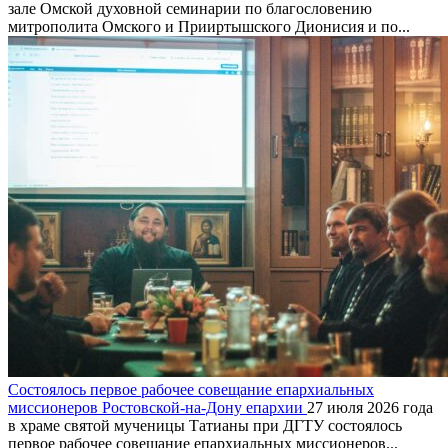
зале Омской духовной семинарии по благословению
митрополита Омского и Прииртышского Дионисия и по...
Состоялось первое рабочее совещание епархиальных
миссионеров Ростовской-на-Дону епархии
27 июля 2026 года
в храме святой мученицы Татианы при ДГТУ состоялось
первое рабочее совещание епархиальных миссионеров...