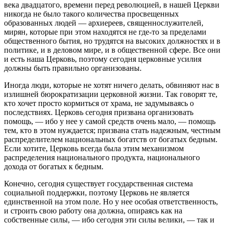
века двадцатого, времени перед революцией, в нашей Церкви
никогда не было такого количества просвещенных
образованных людей ― архиереев, священнослужителей,
мирян, которые при этом находятся не где-то за пределами
общественного бытия, но трудятся на высоких должностях и в
политике, и в деловом мире, и в общественной сфере. Все они
и есть наша Церковь, поэтому сегодня церковные усилия
должны быть правильно организованы.
Иногда люди, которые не хотят ничего делать, обвиняют нас в
излишней бюрократизации церковной жизни. Так говорят те,
кто хочет просто кормиться от храма, не задумываясь о
последствиях. Церковь сегодня призвана организовать
помощь, — ибо у нее у самой средств очень мало, — помощь
тем, кто в этом нуждается; призвана стать надежным, честным
распределителем национальных богатств от богатых бедным.
Если хотите, Церковь всегда была этим механизмом
распределения национального продукта, национального
дохода от богатых к бедным.
Конечно, сегодня существует государственная система
социальной поддержки, поэтому Церковь не является
единственной на этом поле. Но у нее особая ответственность,
и строить свою работу она должна, опираясь как на
собственные силы, — ибо сегодня эти силы велики, — так и