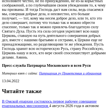
исполняйте честно, не по принуждению, не из-за корыстных
соображений, а по глубочайшим своим убеждениям то, к чему
вы призваны. И тогда Господь даст вам силы, ведь спасаемся
мы, совершая добрые дела, и неизвестно, кто больше
получает, ― тот, кому мы несем доброе дело, или те, кто это
дело совершает, потому что только так и можно обрести
спасение, только так и можно привлечь благодатную силу
Святаго Духа. Пусть эта сила сегодня укрепляет всю нашу
Церковь, ставшую на путь деятельного совершения добрых
дел, вместе с нашими братьями и сестрами, к Церкви еще не
принадлежащими, но разделяющими те же убеждения. Пусть
Господь хранит всю историческую Русь, страну Российскую,
Церковь нашу и всех, кто вере своей споспешествует добрыми
делами. Аминь.
Пресс-служба Патриарха Московского и всея Руси
Материал взят с сайта:
Патриархия.ру Приветствия и обращения
13.04.2022
Читайте также
В Омской епархии состоялось первое рабочее совещание
епархиальных миссионеров
4 августа 2026 года в актовом