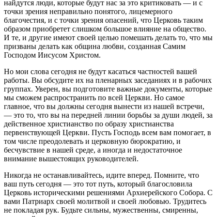
найдутся люди, которые будут нас за это критиковать — и с
точки зрения неправильно понятого, лицемерного
благочестия, и с точки зрения опасений, что Церковь таким
образом приобретет слишком большое влияние на общество.
И те, и другие имеют своей целью помешать делать то, что мы
призваны делать как община любви, созданная Самим
Господом Иисусом Христом.
Но мои слова сегодня не будут касаться частностей вашей
работы. Вы обсудите их на пленарных заседаниях и в рабочих
группах. Уверен, вы подготовите важные документы, которые
мы сможем распространить по всей Церкви. Но самое
главное, что вы должны сегодня вынести из нашей встречи,
— это то, что вы на передней линии борьбы за души людей, за
действенное христианство по образу христианства
первенствующей Церкви. Пусть Господь всем вам помогает, в
том числе преодолевать и церковную бюрократию, и
бесчувствие в нашей среде, а иногда и недостаточное
внимание вышестоящих руководителей.
Никогда не останавливайтесь, идите вперед. Помните, что
ваш путь сегодня ― это тот путь, который благословила
Церковь историческими решениями Архиерейского Собора. С
вами Патриарх своей молитвой и своей любовью. Трудитесь
не покладая рук. Будьте сильны, мужественны, смиренны,