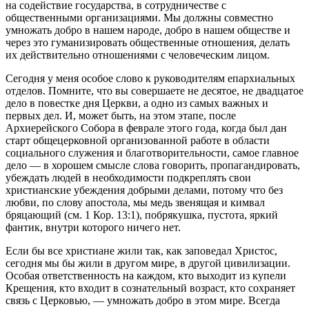
на содействие государства, в сотрудничестве с
общественными организациями. Мы должны совместно
умножать добро в нашем народе, добро в нашем обществе и
через это гуманизировать общественные отношения, делать
их действительно отношениями с человеческим лицом.
Сегодня у меня особое слово к руководителям епархиальных
отделов. Помните, что вы совершаете не десятое, не двадцатое
дело в повестке дня Церкви, а одно из самых важных и
первых дел. И, может быть, на этом этапе, после
Архиерейского Собора в феврале этого года, когда был дан
старт общецерковной организованной работе в области
социального служения и благотворительности, самое главное
дело — в хорошем смысле слова говорить, пропагандировать,
убеждать людей в необходимости подкреплять свои
христианские убеждения добрыми делами, потому что без
любви, по слову апостола, мы медь звенящая и кимвал
бряцающий (см. 1 Кор. 13:1), побрякушка, пустота, яркий
фантик, внутри которого ничего нет.
Если бы все христиане жили так, как заповедал Христос,
сегодня мы бы жили в другом мире, в другой цивилизации.
Особая ответственность на каждом, кто выходит из купели
Крещения, кто входит в сознательный возраст, кто сохраняет
связь с Церковью, ― умножать добро в этом мире. Всегда