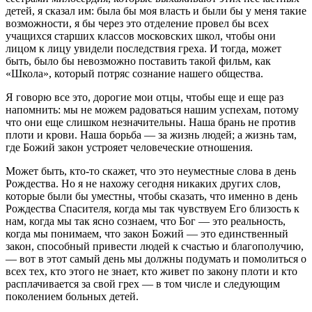
детей, я сказал им: была бы моя власть и были бы у меня такие
возможности, я бы через это отделение провел бы всех
учащихся старших классов московских школ, чтобы они
лицом к лицу увидели последствия греха. И тогда, может
быть, было бы невозможно поставить такой фильм, как
«Школа», который потряс сознание нашего общества.
Я говорю все это, дорогие мои отцы, чтобы еще и еще раз
напомнить: мы не можем радоваться нашим успехам, потому
что они еще слишком незначительны. Наша брань не против
плоти и крови. Наша борьба — за жизнь людей; а жизнь там,
где Божий закон устрояет человеческие отношения.
Может быть, кто-то скажет, что это неуместные слова в день
Рождества. Но я не нахожу сегодня никаких других слов,
которые были бы уместны, чтобы сказать, что именно в день
Рождества Спасителя, когда мы так чувствуем Его близость к
нам, когда мы так ясно сознаем, что Бог — это реальность,
когда мы понимаем, что закон Божий — это единственный
закон, способный привести людей к счастью и благополучию,
— вот в этот самый день мы должны подумать и помолиться о
всех тех, кто этого не знает, кто живет по закону плоти и кто
расплачивается за свой грех — в том числе и следующим
поколением больных детей.