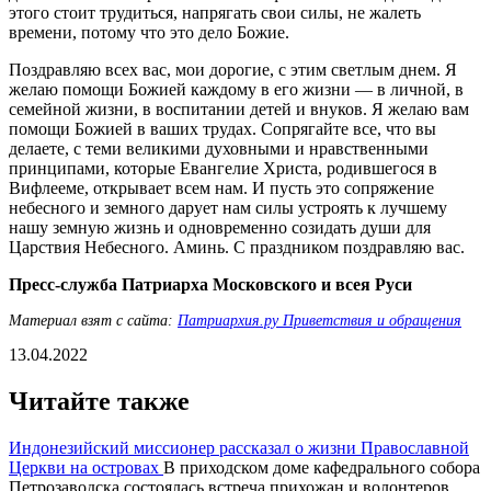
этого стоит трудиться, напрягать свои силы, не жалеть
времени, потому что это дело Божие.
Поздравляю всех вас, мои дорогие, с этим светлым днем. Я
желаю помощи Божией каждому в его жизни — в личной, в
семейной жизни, в воспитании детей и внуков. Я желаю вам
помощи Божией в ваших трудах. Сопрягайте все, что вы
делаете, с теми великими духовными и нравственными
принципами, которые Евангелие Христа, родившегося в
Вифлееме, открывает всем нам. И пусть это сопряжение
небесного и земного дарует нам силы устроять к лучшему
нашу земную жизнь и одновременно созидать души для
Царствия Небесного. Аминь. С праздником поздравляю вас.
Пресс-служба Патриарха Московского и всея Руси
Материал взят с сайта:
Патриархия.ру Приветствия и обращения
13.04.2022
Читайте также
Индонезийский миссионер рассказал о жизни Православной
Церкви на островах
В приходском доме кафедрального собора
Петрозаводска состоялась встреча прихожан и волонтеров