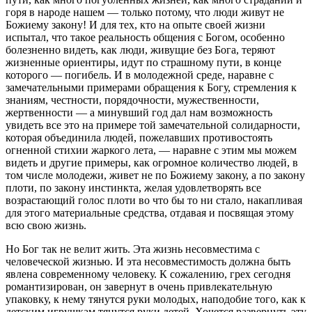
горя в народе нашем — только потому, что люди живут не
Божиему закону! И для тех, кто на опыте своей жизни
испытал, что такое реальность общения с Богом, особенно
болезненно видеть, как люди, живущие без Бога, теряют
жизненные ориентиры, идут по страшному пути, в конце
которого — погибель. И в молодежной среде, наравне с
замечательными примерами обращения к Богу, стремления к
знаниям, честности, порядочности, мужественности,
жертвенности — а минувший год дал нам возможность
увидеть все это на примере той замечательной солидарности,
которая объединила людей, пожелавших противостоять
огненной стихии жаркого лета, — наравне с этим мы можем
видеть и другие примеры, как огромное количество людей, в
том числе молодежи, живет не по Божиему закону, а по закону
плоти, по закону инстинкта, желая удовлетворять все
возрастающий голос плоти во что бы то ни стало, накапливая
для этого материальные средства, отдавая и посвящая этому
всю свою жизнь.
Но Бог так не велит жить. Эта жизнь несовместима с
человеческой жизнью. И эта несовместимость должна быть
явлена современному человеку. К сожалению, грех сегодня
романтизирован, он завернут в очень привлекательную
упаковку, к нему тянутся руки молодых, наподобие того, как к
детским игрушкам тянутся руки детей. Хочется развернуть эту