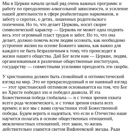
Мы в Церкви начали целый ряд очень важных программ: и
работу по преодолению алкогольной зависимости, и усиление
нашей деятельности в сфере реабилитации наркоманов, и
заботу о сиротах, о детях, лишенных родительского
попечения. Но то, что делает Церковь, носит скорее
символический характер — Церковь не может одна поднять
весь этот огромный пласт трудов и забот. Но то, что она
делает, должно помочь всем людям осознать, как необходимо
устроение жизни на основе Божиего закона, как важно для
каждого не быть безразличным к тому, что происходит в
жизни нашего общества. Дай Бог всем нам — Церкви, людям,
организованным в различные общественные институции,
государству — совместными усилиями преодолеть эти скорби.
У христианина должен быть спокойный и оптимистический
взгляд на мир. Это не прекраснодушный и не наивный взгляд
— этот христианский оптимизм основывается на том, что Бог
во Христе победил зло и победил диавола. И эта
Божественная победа глобальна — и с точки зрения охвата
всего рода человеческого, и с точки зрения охвата всех
времен; и все мы с вами соучастники этой Божественной
победы. Будем верить и надеяться, что если и Отечество наше
научится полагать в основе общественных отношений,
межличностных отношений, этот закон, то жизнь
действительно озарится светом Вифлеемской звезды. Ради