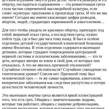
обертку, насладиться содержанием — эта романтизация греха
стала частью современной массмедийной культуры, если
слово «культура» приложимо к пропаганде греха. И что же мы
имеем? Сегодня мы имеем ужасающие цифры разводов,
абортов, людей, страдающих наркоманией и алкоголизмом…
Для того чтобы увидеть не красивую обертку, прячущую под
собой звериный оскал греха, а последствия греха, нужно
пойти туда, где я был два часа тому назад. Я был в особом
отделении детской государственной клинической больницы
имени Филатова. В этом отделении содержатся маленькие
детишки, которые страдают повреждением центральной
нервной системы и психическими заболеваниями, — это те
дети, которых матери не взяли в свой дом, от которых они
отказались. А что же явилось причиной отклонений?
Случайное стечение обстоятельств? Случайное совпадение на
генетическом уровне? Совсем нет. Причиной тому был
человеческий грех — те же самые наркомания, алкоголизм,
венерические заболевания как следствие распутства и потери
целостности человеческой личности.
Эти маленькие жертвы греха являются яркой иллюстрацией
того, что есть грех. Общаясь с замечательными людьми,
которые там работают, общаясь с нашими добровольцами,
сестрами милосердия, которые выхаживают этих несчастных