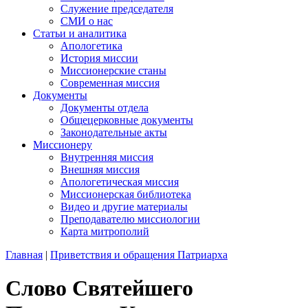
Служение председателя
СМИ о нас
Статьи и аналитика
Апологетика
История миссии
Миссионерские станы
Современная миссия
Документы
Документы отдела
Общецерковные документы
Законодательные акты
Миссионеру
Внутренняя миссия
Внешняя миссия
Апологетическая миссия
Миссионерская библиотека
Видео и другие материалы
Преподавателю миссиологии
Карта митрополий
Главная
|
Приветствия и обращения Патриарха
Слово Святейшего