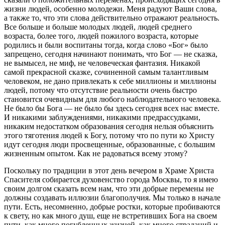
жизни людей, особенно молодежи. Меня радуют Ваши слова,
а также то, что эти слова действительно отражают реальность.
Все больше и больше молодых людей, людей среднего
возраста, более того, людей пожилого возраста, которые
родились и были воспитаны тогда, когда слово «Бог» было
запрещено, сегодня начинают понимать, что Бог — не сказка,
не вымысел, не миф, не человеческая фантазия. Никакой
самой прекрасной сказке, сочиненной самым талантливым
человеком, не дано привлекать к себе миллионы и миллионы
людей, потому что отсутствие реальности очень быстро
становится очевидным для любого наблюдательного человека.
Не было бы Бога — не было бы здесь сегодня всех нас вместе.
И никакими заблуждениями, никакими предрассудками,
никаким недостатком образования сегодня нельзя объяснить
этого тяготения людей к Богу, потому что по пути ко Христу
идут сегодня люди просвещенные, образованные, с большим
жизненным опытом. Как не радоваться всему этому?
Поскольку по традиции в этот день вечером в Храме Христа
Спасителя собирается духовенство города Москвы, то я имею
своим долгом сказать всем нам, что эти добрые перемены не
должны создавать иллюзии благополучия. Мы только в начале
пути. Есть, несомненно, добрые ростки, которые пробиваются
к свету, но как много душ, еще не встретивших Бога на своем
пути, как много погубленных жизней, как много страданий и