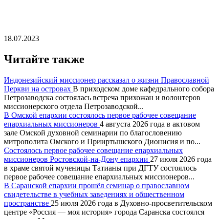
18.07.2023
Читайте также
Индонезийский миссионер рассказал о жизни Православной
Церкви на островах
В приходском доме кафедрального собора
Петрозаводска состоялась встреча прихожан и волонтеров
миссионерского отдела Петрозаводской...
В Омской епархии состоялось первое рабочее совещание
епархиальных миссионеров
4 августа 2026 года в актовом
зале Омской духовной семинарии по благословению
митрополита Омского и Прииртышского Дионисия и по...
Состоялось первое рабочее совещание епархиальных
миссионеров Ростовской-на-Дону епархии
27 июля 2026 года
в храме святой мученицы Татианы при ДГТУ состоялось
первое рабочее совещание епархиальных миссионеров...
В Саранской епархии прошёл семинар о православном
свидетельстве в учебных заведениях и общественном
пространстве
25 июля 2026 года в Духовно-просветительском
центре «Россия — моя история» города Саранска состоялся