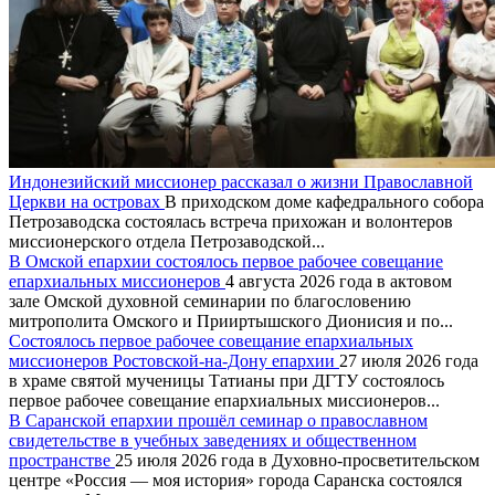
Индонезийский миссионер рассказал о жизни Православной
Церкви на островах
В приходском доме кафедрального собора
Петрозаводска состоялась встреча прихожан и волонтеров
миссионерского отдела Петрозаводской...
В Омской епархии состоялось первое рабочее совещание
епархиальных миссионеров
4 августа 2026 года в актовом
зале Омской духовной семинарии по благословению
митрополита Омского и Прииртышского Дионисия и по...
Состоялось первое рабочее совещание епархиальных
миссионеров Ростовской-на-Дону епархии
27 июля 2026 года
в храме святой мученицы Татианы при ДГТУ состоялось
первое рабочее совещание епархиальных миссионеров...
В Саранской епархии прошёл семинар о православном
свидетельстве в учебных заведениях и общественном
пространстве
25 июля 2026 года в Духовно-просветительском
центре «Россия — моя история» города Саранска состоялся