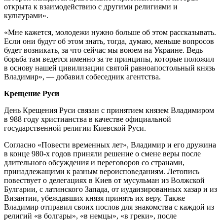
открыта к взаимодействию с другими религиями и
культурами».
«Мне кажется, молодежи нужно больше об этом рассказывать.
Если они будут об этом знать, тогда, думаю, меньше вопросов
будет возникать, за что сейчас мы воюем на Украине. Ведь
борьба там ведется именно за те принципы, которые положил
в основу нашей цивилизации святой равноапостольный князь
Владимир», — добавил собеседник агентства.
Крещение Руси
День Крещения Руси связан с принятием князем Владимиром
в 988 году христианства в качестве официальной
государственной религии Киевской Руси.
Согласно «Повести временных лет», Владимир и его дружина
в конце 980-х годов приняли решение о смене веры после
длительного обсуждения и переговоров со странами,
принадлежащими к разным вероисповеданиям. Летопись
повествует о делегациях в Киев от мусульман из Волжской
Булгарии, с латинского Запада, от иудаизированных хазар и из
Византии, убеждавших князя принять их веру. Также
Владимир отправил своих послов для знакомства с каждой из
религий «в болгары», «в немцы», «в греки», после