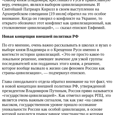
веру, очевидно, являлся выбором цивилизационным. И
Святейший Патриарх Кирилл в своем выступлении на
Архиерейском совещании [19 июля] обратил на это особое
внимание. Когда он говорил о конфликте на Украине, то
открыто обозначил этот конфликт как цивилизационный, как
столкновение цивилизаций», — сказал епископ Евфимий.
Новая концепция внешней политики РФ
По его мнению, очень важно рассказывать в школах и вузах о
выборе князя Владимира и о Крещении Руси именно в
контексте истории цивилизаций. «Это не просто какое-то
локальное решение, имевшее значение для узкой группы
последователей или подданных этого князя, а решение,
которое вообще вызвало к жизни сам феномен России как
страны-цивилизации», — подчеркнул епископ.
Глава синодального отдела обратил внимание на тот факт, что
в новой концепции внешней политики РФ, утвержденной
президентом Владимиром Путиным, Россия прямо называется
«государством-цивилизацией». Как отметил иерарх РПЦ, это
является очень важным сигналом, так как уже «на самом
высоком, государственном уровне пришло осознание
уникальности России как особой цивилизации, в основе
которой находится православное христианство и которая