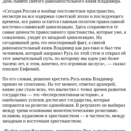
День памяти святого равноапостольного князя Владимира.
«Сегодня Россия и вообще постсоветское пространство,
несмотря на все издержки советской эпохи и последующего
времени, все равно остается главным оплотом православной
восточно-славянской цивилизации. Здесь сохраняются те
самые ценности православного христианства, которые уже, к
сожалению, уходят из западной цивилизации. На
сегодняшний день это неоспоримый факт, а святой
равноапостольный князь Владимир как раз-таки и был тем
человеком, который направил Русь по этой стезе и открыл ей
этот замечательный путь, по которому мы идем уже более
тысячи лет, в этом, конечно, его огромная заслуга», — сказал
епископ Евфимий.
По его словам, решение крестить Русь князь Владимир
принял не спонтанно. На тот момент, отметил архиерей,
князю уже стало ясно, что язычество с точки зрения развития
государства — это «бесперспективная история», а
наибольших успехов достигают государства, которые
опираются на религии единобожия. В результате он выбирал
между тремя основными монотеистическими религиями:
исламом, иудаизмом и христианством — в частности, между
западным и восточным христианством.
«Выбор князя Владимира, крестившего Русь в православную