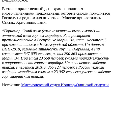
Владимирское.
В столь торжественный день храм наполнился
многочисленными прихожанами, которые смогли помолиться
Господу на родном для них языке. Многие причастились
Святых Христовых Таин.
*Горномарийский язык (самоназвание — кырык мары) —
этнический язык горных марийцев. Распространен
преимущественно в Республике Марий Эл, часть носителей
проживает также в Нижегородской области. По данным
ВПН-2010, величина этнической группы (марийцы) в РФ
составляет 547 605 человек, из них 290 863 проживает в
Марий Эл. При этом 23 559 человек указали принадлежность
к национальности горные марийцы. Что касается владения
языком, в переписи 2010 г. 365 127 человек в России указали
владение марийским языком и 23 062 человека указали владение
горномарийским языком.
Источник:
Миссионерский отдел Йошкар-Олинской епархии