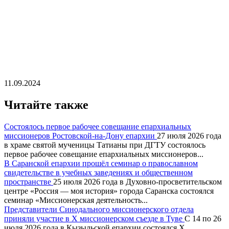
11.09.2024
Читайте также
Состоялось первое рабочее совещание епархиальных
миссионеров Ростовской-на-Дону епархии
27 июля 2026 года
в храме святой мученицы Татианы при ДГТУ состоялось
первое рабочее совещание епархиальных миссионеров...
В Саранской епархии прошёл семинар о православном
свидетельстве в учебных заведениях и общественном
пространстве
25 июля 2026 года в Духовно-просветительском
центре «Россия — моя история» города Саранска состоялся
семинар «Миссионерская деятельность...
Представители Синодального миссионерского отдела
приняли участие в X миссионерском съезде в Туве
С 14 по 26
июля 2026 года в Кызыльской епархии состоялся X