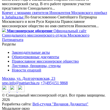
миссионерский съезд. В его работе приняли участие
представители Синодального...
Ковчег с мощами святителя Иннокентия Московского прибыл
в Забайкалье
По благословению Святейшего Патриарха
Московского и всея Руси Кирилла Православное
миссионерское общество во имя святителя Иннокентия...
Миссионерское обозрение
Официальный сайт
Синодального миссионерского отдела Московского
Патриархата
Разделы
Законодательные акты
Общецерковные документы
Православное миссионерское общество
Листовки, брошюры, стенды
Новости епархий
Москва, ул. Долгоруковская, 23
smo.info@patriarchia.ru
+7(495)151 9868
© Синодальный миссионерский отдел. Все права защищены.
2026
Разработка сайта:
Веб-студия "Виданов Диджитал"
Модальное окно