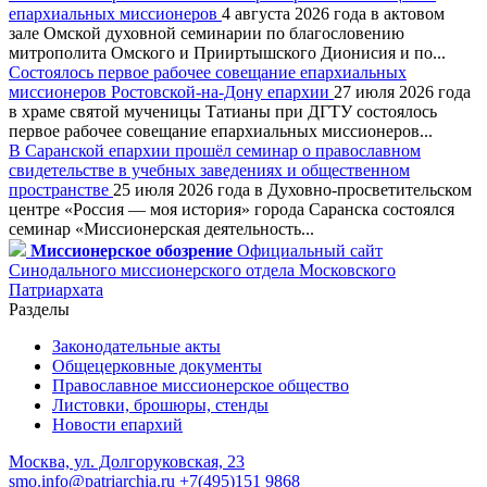
епархиальных миссионеров
4 августа 2026 года в актовом
зале Омской духовной семинарии по благословению
митрополита Омского и Прииртышского Дионисия и по...
Состоялось первое рабочее совещание епархиальных
миссионеров Ростовской-на-Дону епархии
27 июля 2026 года
в храме святой мученицы Татианы при ДГТУ состоялось
первое рабочее совещание епархиальных миссионеров...
В Саранской епархии прошёл семинар о православном
свидетельстве в учебных заведениях и общественном
пространстве
25 июля 2026 года в Духовно-просветительском
центре «Россия — моя история» города Саранска состоялся
семинар «Миссионерская деятельность...
Миссионерское обозрение
Официальный сайт
Синодального миссионерского отдела Московского
Патриархата
Разделы
Законодательные акты
Общецерковные документы
Православное миссионерское общество
Листовки, брошюры, стенды
Новости епархий
Москва, ул. Долгоруковская, 23
smo.info@patriarchia.ru
+7(495)151 9868