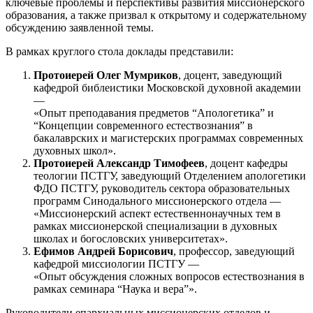
ключевые проблемы и перспективы развития миссионерского
образования, а также призвал к открытому и содержательному
обсуждению заявленной темы.
В рамках круглого стола доклады представили:
Протоиерей Олег Мумриков
, доцент, заведующий
кафедрой библеистики Московской духовной академии
—
«Опыт преподавания предметов “Апологетика” и
“Концепции современного естествознания” в
бакалаврских и магистерских программах современных
духовных школ».
Протоиерей Александр Тимофеев
, доцент кафедры
теологии ПСТГУ, заведующий Отделением апологетики
ФДО ПСТГУ, руководитель сектора образовательных
программ Синодального миссионерского отдела —
«Миссионерский аспект естественнонаучных тем в
рамках миссионерской специализации в духовных
школах и богословских университетах».
Ефимов Андрей Борисович
, профессор, заведующий
кафедрой миссиологии ПСТГУ —
«Опыт обсуждения сложных вопросов естествознания в
рамках семинара “Наука и вера”».
Руководители епархиальных миссионерских отделов и