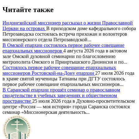
Читайте также
Индонезийский миссионер рассказал о жизни Православной
Церкви на островах
В приходском доме кафедрального собора
Петрозаводска состоялась встреча прихожан и волонтеров
миссионерского отдела Петрозаводской...
В Омской епархии состоялось первое рабочее совещание
епархиальных миссионеров
4 августа 2026 года в актовом
зале Омской духовной семинарии по благословению
митрополита Омского и Прииртышского Дионисия и по...
Состоялось первое рабочее совещание епархиальных
миссионеров Ростовской-на-Дону епархии
27 июля 2026 года
в храме святой мученицы Татианы при ДГТУ состоялось
первое рабочее совещание епархиальных миссионеров...
В Саранской епархии прошёл семинар о православном
свидетельстве в учебных заведениях и общественном
пространстве
25 июля 2026 года в Духовно-просветительском
центре «Россия — моя история» города Саранска состоялся
семинар «Миссионерская деятельность...