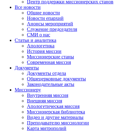
Центр поддержки миссионерских станов
Все новости
Общие новости
Новости епархий
Анонсы мероприятий
Служение председателя
СМИ о нас
Статьи и аналитика
Апологетика
История миссии
Миссионерские станы
Современная миссия
Документы
Документы отдела
Общецерковные документы
Законодательные акты
Миссионеру
Внутренняя миссия
Внешняя миссия
Апологетическая миссия
Миссионерская библиотека
Видео и другие материалы
Преподавателю миссиологии
Карта митрополий