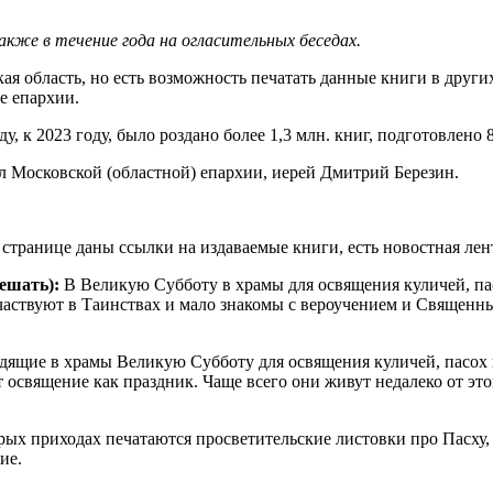
акже в течение года на огласительных беседах.
 область, но есть возможность печатать данные книги в других
е епархии.
, к 2023 году, было роздано более 1,3 млн. книг, подготовлено 
л Московской (областной) епархии, иерей Дмитрий Березин.
 странице даны ссылки на издаваемые книги, есть новостная лен
ешать):
В Великую Субботу в храмы для освящения куличей, па
 участвуют в Таинствах и мало знакомы с вероучением и Свяще
ящие в храмы Великую Субботу для освящения куличей, пасох 
 освящение как праздник. Чаще всего они живут недалеко от э
ых приходах печатаются просветительские листовки про Пасху,
ие.