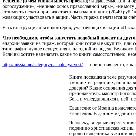
Решение (в чем уникальность проекта):
Издаваемые книги ор
богослужение», «не знаю основ православной веры», «не могу д
стоимость печати при качественном издании книг (20-40 руб./э
желающих участвовать в акции. Часть тиража печатается за счё
Есть инструкция для волонтеров, участвующих в акции «Пасхал
Что необходимо, чтобы запустить подобный проект на друго
епархии заявки на тираж, который они готовы выкупить, или с
типографии лучше осуществлять на одной из недель Великого П
Если вы хотите напечатать какие-то книги самостоятельно, нео
http://missia.me/category/pashalnaya-vest/
— новостная лента, как 
Книга посвящена теме разумног
эмоциях и традициях, но и на в
доверия? Какие основания для 
преподаватель, магистр богосл
Бога и утвердившихся в ней, и
Евангелие от Иоанна выделяет
Евангелия. В данном издании с
Человеку, впервые переступивш
подлинно христианская жизнь. 
о роли священника в жизни в