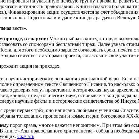
иентированы на указанную целевую группу, призваны решать с
оказать истинность православия». Книги издаются большим тираж
кз.). Финансирование акции осуществляется за счёт объединения
т спонсоров. Подготовка и издание книг для раздачи в Великую С
ьная весть».
м приходе, в епархии:
Можно выбрать книгу, которую вы хотели 
огласовать со спонсорами бесплатный тираж. Далее узнать стоим
оста, для этого необходимо заранее согласовать сроки печати с 
бходимо связаться с авторами проекта, согласовать своё участие 
проходит акция на приходах.
о, научно-исторического основания христианской веры. Если наш
полне определенном тексте Священного Писания, то насколько он
такого доверия могут представить историческая наука, археолог
овия, кандидат педагогических наук, основывает свои доводы н
сследуя научные факты и исторические свидетельства об Иисусе 
ся среди первых трёх, оно написано любимым учеником Спасите
обраны толкования, проповеди и комментарии богословов XX-XX
ему порог храма, многое кажется непонятным. При этом без ос
В книге «Азы православного христианства» собрана необходимая
ерующих.
Скачать