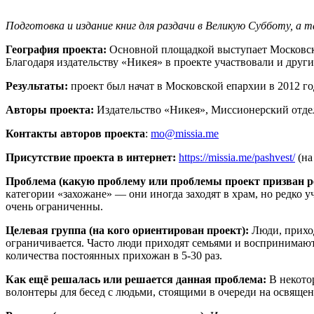
Подготовка и издание книг для раздачи в Великую Субботу, а т
География проекта:
Основной площадкой выступает Московская
Благодаря издательству «Никея» в проекте участвовали и други
Результаты:
проект был начат в Московской епархии в 2012 году
Авторы проекта:
Издательство «Никея», Миссионерский отде
Контакты авторов проекта
:
mo@missia.me
Присутствие проекта в интернет:
https://missia.me/pashvest/
(на
Проблема (какую проблему или проблемы проект призван р
категории «захожане» — они иногда заходят в храм, но редко
очень ограниченны.
Целевая группа (на кого ориентирован проект):
Люди, приход
ограничивается. Часто люди приходят семьями и воспринимают
количества постоянных прихожан в 5-30 раз.
Как ещё решалась или решается данная проблема:
В некотор
волонтеры для бесед с людьми, стоящими в очереди на освящен