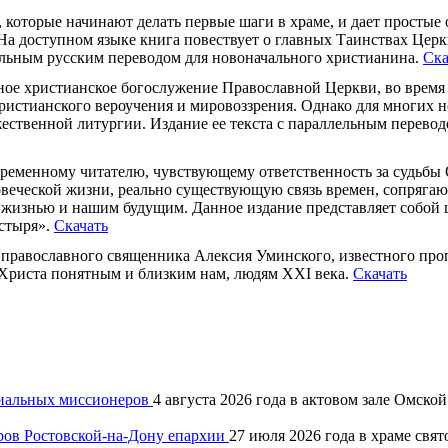
 которые начинают делать первые шаги в храме, и дает простые 
а доступном языке книга повествует о главных Таинствах Церк
ельным русским переводом для новоначального христианина.
Ска
ное христианское богослужение Православной Церкви, во время
ристианского вероучения и мировоззрения. Однако для многих н
ественной литургии. Издание ее текста с параллельным перевод
ременному читателю, чувствующему ответственность за судьбы 
веческой жизни, реально существующую связь времен, сопряга
 жизнью и нашим будущим. Данное издание представляет собой
астыря».
Скачать
православного священника Алексия Уминского, известного проп
Христа понятным и близким нам, людям XXI века.
Скачать
хиальных миссионеров
4 августа 2026 года в актовом зале Омск
ров Ростовской-на-Дону епархии
27 июля 2026 года в храме свя