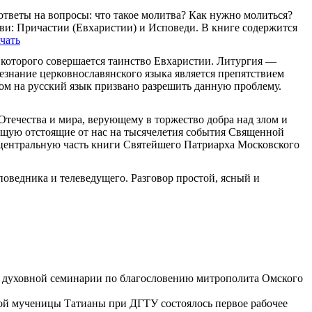
ответы на вопросы: что такое молитва? Как нужно молиться?
ви: Причастии (Евхаристии) и Исповеди. В книге содержится
чать
 которого совершается таинство Евхаристии. Литургия —
езнание церковнославянского языка является препятствием
ом на русский язык призвано разрешить данную проблему.
Отечества и мира, верующему в торжество добра над злом и
ющую отстоящие от нас на тысячелетия события Священной
 центральную часть книги Святейшего Патриарха Московского
оведника и телеведущего. Разговор простой, ясный и
ой духовной семинарии по благословению митрополита Омского
той мученицы Татианы при ДГТУ состоялось первое рабочее