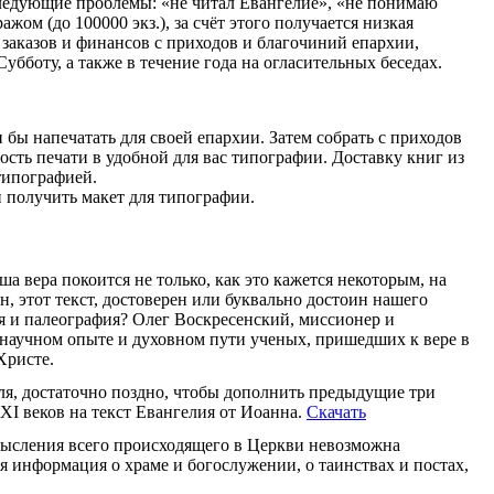
ледующие проблемы: «не читал Евангелие», «не понимаю
ом (до 100000 экз.), за счёт этого получается низкая
 заказов и финансов с приходов и благочиний епархии,
убботу, а также в течение года на огласительных беседах.
бы напечатать для своей епархии. Затем собрать с приходов
ость печати в удобной для вас типографии. Доставку книг из
типографией.
и получить макет для типографии.
а вера покоится не только, как это кажется некоторым, на
, этот текст, достоверен или буквально достоин нашего
ия и палеография? Олег Воскресенский, миссионер и
а научном опыте и духовном пути ученых, пришедших к вере в
Христе.
ля, достаточно поздно, чтобы дополнить предыдущие три
I веков на текст Евангелия от Иоанна.
Скачать
мысления всего происходящего в Церкви невозможна
 информация о храме и богослужении, о таинствах и постах,