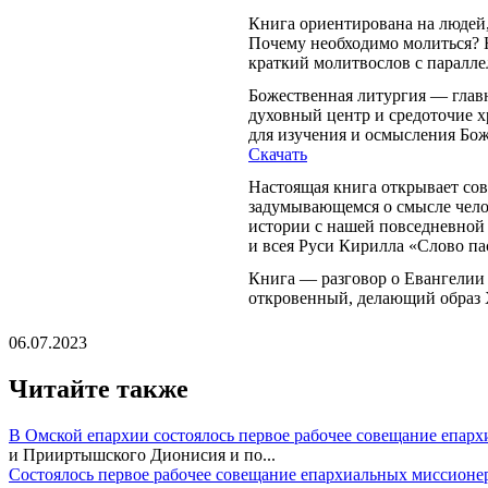
Книга ориентирована на людей,
Почему необходимо молиться? Н
краткий молитвослов с паралл
Божественная литургия — глав
духовный центр и средоточие х
для изучения и осмысления Бож
Скачать
Настоящая книга открывает сов
задумывающемся о смысле чело
истории с нашей повседневной
и всея Руси Кирилла «Слово п
Книга — разговор о Евангелии 
откровенный, делающий образ 
06.07.2023
Читайте также
В Омской епархии состоялось первое рабочее совещание епар
и Прииртышского Дионисия и по...
Состоялось первое рабочее совещание епархиальных миссионе